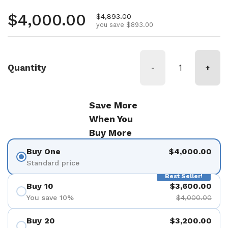
Regular price
$4,000.00
Sale price
$4,893.00
you save $893.00
Quantity
-
+
Save More
When You
Buy More
Buy One
$4,000.00
Standard price
Best Seller!
Buy 10
$3,600.00
You save 10%
$4,000.00
Buy 20
$3,200.00