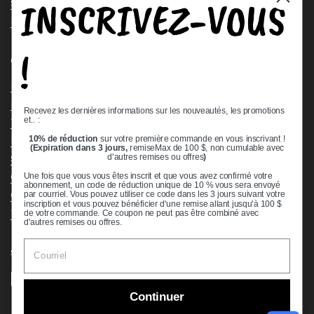
INSCRIVEZ-VOUS
Stock Check
Request a Quote
!
Quick links
Bearing Knowledge Center
Privacy Policy
Recevez les dernières informations sur les nouveautés, les promotions
et.. :
Terms & Conditions
10% de réduction
sur votre première commande en vous inscrivant !
Return & Refund Policy
(Expiration dans 3 jours,
remiseMax de 100 $, non cumulable avec
Shipping Policy
d'autres remises ou offres
)
Open Cookie Banner
Une fois que vous vous êtes inscrit et que vous avez confirmé votre
abonnement, un code de réduction unique de 10 % vous sera envoyé
Comprehensive Guide to Ball Bearings
par courriel. Vous pouvez utiliser ce code dans les 3 jours suivant votre
inscription et vous pouvez bénéficier d'une remise allant jusqu'à 100 $
Track your Order
de votre commande. Ce coupon ne peut pas être combiné avec
d'autres remises ou offres.
Supported payment methods
Continuer