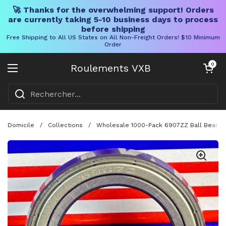
🚀 Thanks for the overwhelming support! Orders
are currently taking 5-10 business days to process
before shipping
Free Shipping to All US States on All Non-Freight Orders! $10 Minimum
Order
Skip to content
Chariot ouve
0
Roulements VXB
Ouvrir le menu
Domicile
/
Collections
/
Wholesale 1000-Pack 6907ZZ Ball Bearing