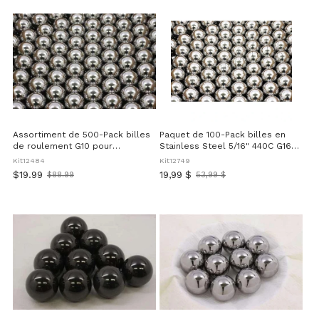
Assortiment de 500-Pack billes
Paquet de 100-Pack billes en
de roulement G10 pour
Stainless Steel 5/16" 440C G16
bicyclette 1/8 ~ 1/4" inch Balls
billes de roulement
Kit12484
Kit12749
$19.99
19,99 $
$88.99
53,99 $
Old
Ancien
price
prix