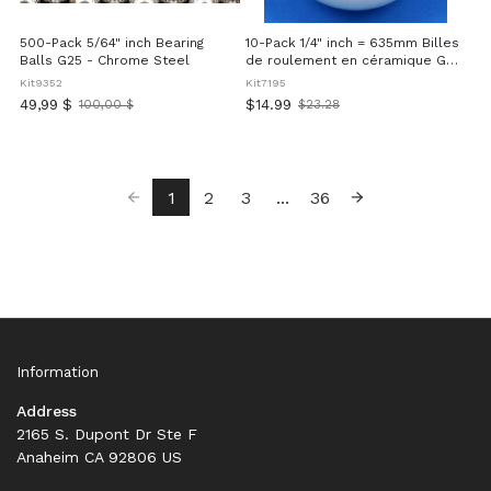
500-Pack 5/64" inch Bearing
10-Pack 1/4" inch = 635mm Billes
Balls G25 - Chrome Steel
de roulement en céramique G10
ZrO2
Kit9352
Kit7195
49,99 $
$14.99
100,00 $
$23.28
Ancien
Old
prix
price
1
2
3
...
36
Information
Address
2165 S. Dupont Dr Ste F
Anaheim CA 92806 US