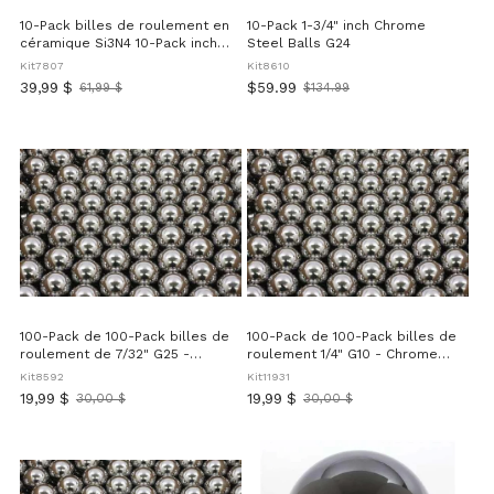
10-Pack billes de roulement en
10-Pack 1-3/4" inch Chrome
céramique Si3N4 10-Pack inch
Steel Balls G24
9,525 mm - G5
Kit7807
Kit8610
39,99 $
$59.99
61,99 $
$134.99
Ancien
Old
prix
price
100-Pack de 100-Pack billes de
100-Pack de 100-Pack billes de
roulement de 7/32" G25 -
roulement 1/4" G10 - Chrome
Chrome Steel
Steel
Kit8592
Kit11931
19,99 $
19,99 $
30,00 $
30,00 $
Ancien
Ancien
prix
prix