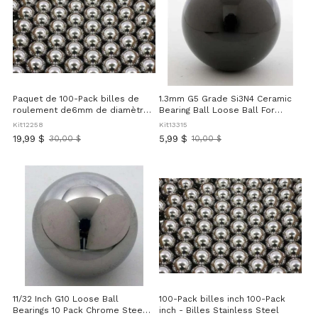
Paquet de 100-Pack billes de
1.3mm G5 Grade Si3N4 Ceramic
roulement de6mm de diamètre
Bearing Ball Loose Ball For
- G10 - Chrome Steel
Precision Bearings And Bicycle
Kit12258
Kit13315
Hubs 3/64 Inch Diameter High
19,99 $
5,99 $
30,00 $
10,00 $
Ancien
Ancien
Strength Silicon Nitride Ball For
prix
prix
Low Friction And Durability
11/32 Inch G10 Loose Ball
100-Pack billes inch 100-Pack
Bearings 10 Pack Chrome Steel
inch - Billes Stainless Steel