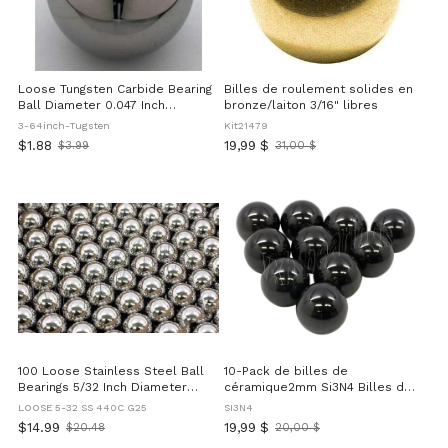
Loose Tungsten Carbide Bearing
Billes de roulement solides en
Ball Diameter 0.047 Inch
bronze/laiton 3/16" libres
Equivalent To Three Sixty Fourth
3-64inch-Tugsten
Kit21479
Inch For Precision Machinery
$1.88
19,99 $
$3.99
31,00 $
Old
Ancien
G25 Grade High Strength Sphere
price
prix
For High Accuracy Bearings And
Linear Motion Applications
100 Loose Stainless Steel Ball
10-Pack de billes de
Bearings 5/32 Inch Diameter
céramique2mm Si3N4 Billes de
Grade 440C G25 Precision Balls
roulement
LOOSE 5-32 SS 440C G25
SI3N4
Ideal for Bearings and
$14.99
19,99 $
$20.48
20,00 $
Old
Ancien
Mechanical Projects Bulk Lot of