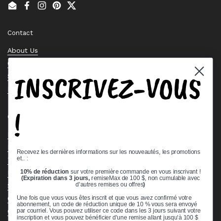
Email
Facebook
Instagram
Pinterest
Twitter
Contact
About Us
Contact Us
INSCRIVEZ-VOUS
Stock Check
Request a Quote
!
Quick links
Bearing Knowledge Center
Privacy Policy
Recevez les dernières informations sur les nouveautés, les promotions
et.. :
Terms & Conditions
10% de réduction
sur votre première commande en vous inscrivant !
Return & Refund Policy
(Expiration dans 3 jours,
remiseMax de 100 $, non cumulable avec
d'autres remises ou offres
)
Shipping Policy
Open Cookie Banner
Une fois que vous vous êtes inscrit et que vous avez confirmé votre
abonnement, un code de réduction unique de 10 % vous sera envoyé
Comprehensive Guide to Ball Bearings
par courriel. Vous pouvez utiliser ce code dans les 3 jours suivant votre
inscription et vous pouvez bénéficier d'une remise allant jusqu'à 100 $