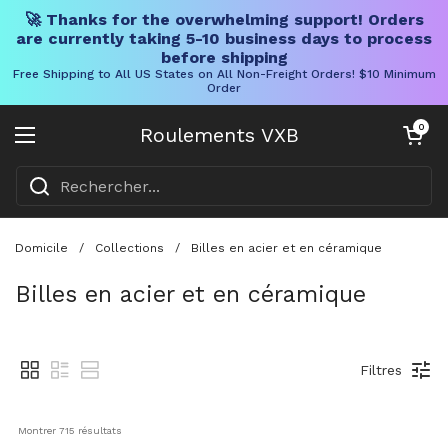
🚀 Thanks for the overwhelming support! Orders
are currently taking 5-10 business days to process
before shipping
Free Shipping to All US States on All Non-Freight Orders! $10 Minimum
Order
Skip to content
Chariot ouve
0
Roulements VXB
Ouvrir le menu
Domicile
/
Collections
/
Billes en acier et en céramique
Billes en acier et en céramique
Filtres
Montrer 
715
 résultats