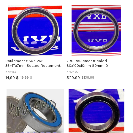
prix
prix
Roulement 6807-2RS
2RS RoulementSealed
35x47x7mm Sealed Roulement à
80x100x10mm 80mm ID
billes
Kit7455
Kit9497
14,99 $
$29.99
19,99 $
$138.88
Ancien
Old
prix
price