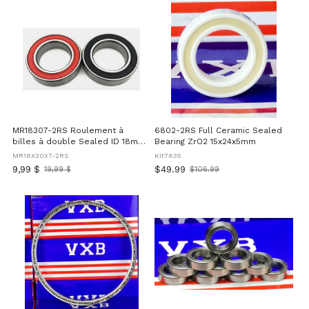
MR18307-2RS Roulement à
6802-2RS Full Ceramic Sealed
billes à double Sealed ID 18mm
Bearing ZrO2 15x24x5mm
OD 30mm Width 7mm
MR18X30X7-2RS
Kit7635
9,99 $
$49.99
19,99 $
$106.99
Ancien
Old
prix
price