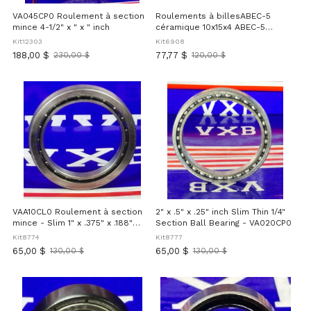
VA045CP0 Roulement à section
Roulements à billesABEC-5
mince 4-1/2" x " x " inch
céramique 10x15x4 ABEC-5
S6700ZZ, roulements à gorge
Kit12303
Kit6908
stainless steel avec billes en
188,00 $
77,77 $
230,00 $
120,00 $
Ancien
Ancien
céramique, double shields
prix
prix
métallique, prélubrifiés,
rotation fluide à grande vitesse,
pack of pour RC, moteurs et
équipements de précision
VAA10CL0 Roulement à section
2" x .5" x .25" inch Slim Thin 1/4"
mince - Slim 1" x .375" x .188"
Section Ball Bearing - VA020CP0
inch
Kit8774
Kit8777
65,00 $
65,00 $
130,00 $
130,00 $
Ancien
Ancien
prix
prix