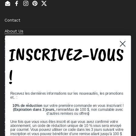
Email
Facebook
Instagram
Pinterest
Twitter
Contact
About Us
Contact Us
INSCRIVEZ-VOUS
Stock Check
Request a Quote
!
Quick links
Bearing Knowledge Center
Privacy Policy
Recevez les dernières informations sur les nouveautés, les promotions
et.. :
Terms & Conditions
10% de réduction
sur votre première commande en vous inscrivant !
Return & Refund Policy
(Expiration dans 3 jours,
remiseMax de 100 $, non cumulable avec
d'autres remises ou offres
)
Shipping Policy
Open Cookie Banner
Une fois que vous vous êtes inscrit et que vous avez confirmé votre
abonnement, un code de réduction unique de 10 % vous sera envoyé
Comprehensive Guide to Ball Bearings
par courriel. Vous pouvez utiliser ce code dans les 3 jours suivant votre
inscription et vous pouvez bénéficier d'une remise allant jusqu'à 100 $