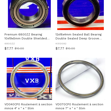
Premium 6800ZZ Bearing
12x18x4mm Sealed Ball Bearing
10x19x5mm Double Shielded
Double Sealed Deep Groove
Ball Bearing
Chrome Steel 52100 Precision
6800ZZ
Kit13092
Bearing With Two Rubber Seals
$7.77
$7.77
$10.00
$10.00
Old
Old
Pre Lubricated For Smooth
price
price
Operation In Automotive
Machinery And Industrial
Applications
VD040CP0 Roulement à section
VD070CP0 Roulement à section
mince 4" x " x " Slim
mince 7" x " x " Slim