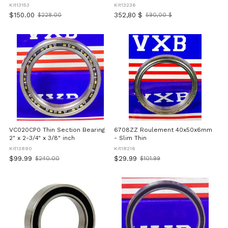
Kit13153
Kit13236
$150.00
352,80 $
$228.00
590,00 $
Old
Ancien
price
prix
VC020CP0 Thin Section Bearing
6708ZZ Roulement 40x50x6mm
2" x 2-3/4" x 3/8" inch
- Slim Thin
Kit13890
Kit18216
$99.99
$29.99
$240.00
$101.99
Old
Old
price
price