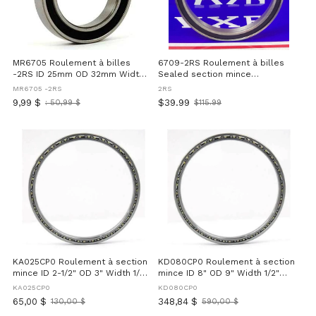
MR6705 Roulement à billes
6709-2RS Roulement à billes
-2RS ID 25mm OD 32mm Width
Sealed section mince
4mm - Double Sealed
45x55x6mm
MR6705 -2RS
2RS
9,99 $
$39.99
: 50,99 $
$115.99
Ancien
Old
prix
price
KA025CP0 Roulement à section
KD080CP0 Roulement à section
mince ID 2-1/2" OD 3" Width 1/4"
mince ID 8" OD 9" Width 1/2"
inch
inch
KA025CP0
KD080CP0
65,00 $
348,84 $
130,00 $
590,00 $
Ancien
Ancien