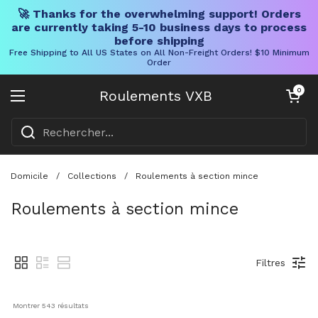
🚀 Thanks for the overwhelming support! Orders
are currently taking 5-10 business days to process
before shipping
Free Shipping to All US States on All Non-Freight Orders! $10 Minimum
Order
Skip to content
Chariot ouve
0
Roulements VXB
Ouvrir le menu
Domicile
/
Collections
/
Roulements à section mince
Roulements à section mince
Filtres
Montrer 
543
 résultats