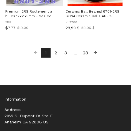
Premium 2RS Roulement à
Ceramic Ball Bearing 6701-2RS
billes 12x21x5mm - Sealed
Si3N4 Ceramic Balls ABEC-5
Quality Double Sealed With
2RS
Kit7788
Rubber Seals Deep Groove
$7.77
29,99 $
$10.00
50,00 $
Old
Ancien
Radial Bearing For Precision
price
prix
Machinery Featuring Chrome
Steel Cage And High-Load
Applications
1
2
3
...
28
Information
Address
2165 S. Dupont Dr Ste F
Anaheim CA 92806 US