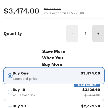
Prix régulier
$3,474.00
Prix de vente
$9,264.00
vous économisez 5 790,00
Quantity
-
+
Save More
When You
Buy More
Buy One
$3,474.00
Standard price
Best Seller!
Buy 10
$3,126.60
You save 10%
$3,474.00
Buy 20
$2,779.20