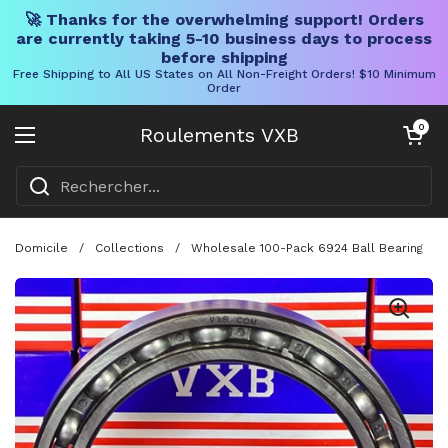
🚀 Thanks for the overwhelming support! Orders
are currently taking 5-10 business days to process
before shipping
Free Shipping to All US States on All Non-Freight Orders! $10 Minimum
Order
Skip to content
Chariot ouve
0
Roulements VXB
Ouvrir le menu
Domicile
/
Collections
/
Wholesale 100-Pack 6924 Ball Bearing