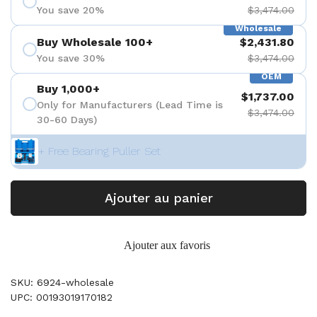
You save 20%
$3,474.00
Wholesale
Buy Wholesale 100+
$2,431.80
You save 30%
$3,474.00
OEM
Buy 1,000+
$1,737.00
Only for Manufacturers (Lead Time is
$3,474.00
30-60 Days)
+ Free Bearing Puller Set
Ajouter au panier
Ajouter aux favoris
SKU: 6924-wholesale
UPC: 00193019170182