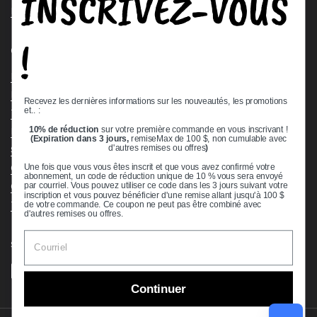
INSCRIVEZ-VOUS
Request a Quote
!
Quick links
Bearing Knowledge Center
Privacy Policy
Recevez les dernières informations sur les nouveautés, les promotions
et.. :
Terms & Conditions
10% de réduction
sur votre première commande en vous inscrivant !
Return & Refund Policy
(Expiration dans 3 jours,
remiseMax de 100 $, non cumulable avec
Shipping Policy
d'autres remises ou offres
)
Open Cookie Banner
Une fois que vous vous êtes inscrit et que vous avez confirmé votre
abonnement, un code de réduction unique de 10 % vous sera envoyé
Comprehensive Guide to Ball Bearings
par courriel. Vous pouvez utiliser ce code dans les 3 jours suivant votre
inscription et vous pouvez bénéficier d'une remise allant jusqu'à 100 $
Track your Order
de votre commande. Ce coupon ne peut pas être combiné avec
d'autres remises ou offres.
Supported payment methods
Continuer