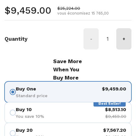
Prix régulier
$9,459.00
Prix de vente
$25,224.00
vous économisez 15 765,00
Quantity
-
+
Save More
When You
Buy More
Buy One
$9,459.00
Standard price
Best Seller!
Buy 10
$8,513.10
You save 10%
$9,459.00
Buy 20
$7,567.20