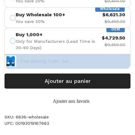
You save 20%
$9,459.00
Wholesale
Buy Wholesale 100+
$6,621.30
You save 30%
$9,459.00
OEM
Buy 1,000+
$4,729.50
Only for Manufacturers (Lead Time is
$9,459.00
30-60 Days)
+ Free Bearing Puller Set
Ajouter au panier
Ajouter aux favoris
SKU: 6836-wholesale
UPC: 00193019167663