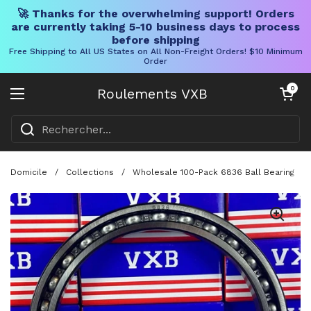
🚀 Thanks for the overwhelming support! Orders
are currently taking 5-10 business days to process
before shipping
Free Shipping to All US States on All Non-Freight Orders! $10 Minimum
Order
Skip to content
Chariot ouve
0
Roulements VXB
Ouvrir le menu
Domicile
/
Collections
/
Wholesale 100-Pack 6836 Ball Bearing