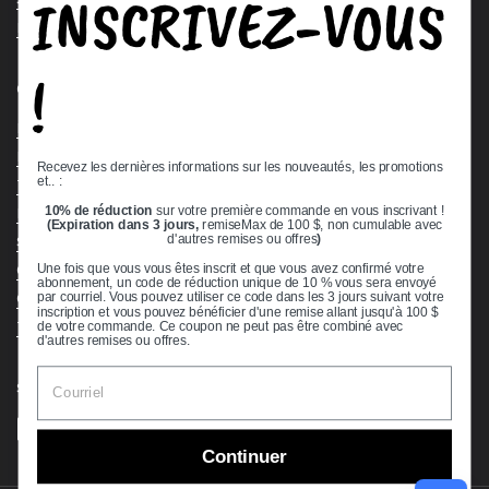
INSCRIVEZ-VOUS
Request a Quote
!
Quick links
Bearing Knowledge Center
Privacy Policy
Recevez les dernières informations sur les nouveautés, les promotions
et.. :
Terms & Conditions
10% de réduction
sur votre première commande en vous inscrivant !
Return & Refund Policy
(Expiration dans 3 jours,
remiseMax de 100 $, non cumulable avec
Shipping Policy
d'autres remises ou offres
)
Open Cookie Banner
Une fois que vous vous êtes inscrit et que vous avez confirmé votre
abonnement, un code de réduction unique de 10 % vous sera envoyé
Comprehensive Guide to Ball Bearings
par courriel. Vous pouvez utiliser ce code dans les 3 jours suivant votre
inscription et vous pouvez bénéficier d'une remise allant jusqu'à 100 $
Track your Order
de votre commande. Ce coupon ne peut pas être combiné avec
d'autres remises ou offres.
Supported payment methods
Continuer