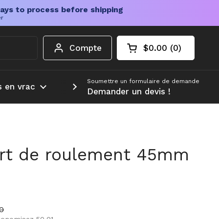
ays to process before shipping
er
Compte
$0.00
0
Chariot ouvert
Total du panier :
produits dans votr
Soumettre un formulaire de demande
s en vrac
Plus d'informations
Demander un devis !
rt de roulement 45mm
r
e vente
0