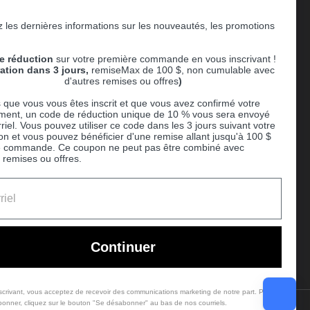
 les dernières informations sur les nouveautés, les promotions
Supported payment methods
e réduction
sur votre première commande en vous inscrivant !
er
ration dans 3 jours,
remiseMax de 100 $, non cumulable avec
d'autres remises ou offres
)
 que vous vous êtes inscrit et que vous avez confirmé votre
ent, un code de réduction unique de 10 % vous sera envoyé
riel. Vous pouvez utiliser ce code dans les 3 jours suivant votre
ion et vous pouvez bénéficier d'une remise allant jusqu'à 100 $
e commande. Ce coupon ne peut pas être combiné avec
 remises ou offres.
Ball
Continuer
scrivant, vous acceptez de recevoir des communications marketing de notre part. Pour
onner, cliquez sur le bouton "Se désabonner" au bas de nos courriels.