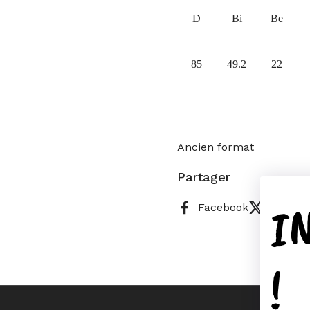
D
Bi
Be
85
49.2
22
Ancien format
Partager
I
Facebook
X (Twitt
!