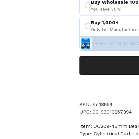
Buy Wholesale 100
You save 30%
Buy 1,000+
Only for Manufacturer
+ Free Bearing Puller 
SKU: Kit18959
UPC: 00193019267394
Item: UC209-45mm Bear
Type: Cylindrical Carttri