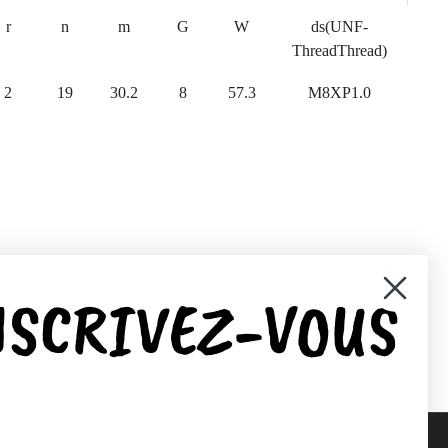
r
n
m
G
W
ds(UNF-
ThreadThread)
2
19
30.2
8
57.3
M8XP1.0
NSCRIVEZ-VOUS
er)
Pinterest