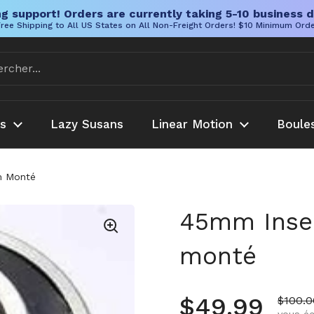
g support! Orders are currently taking 5-10 business d
ree Shipping to All US States on All Non-Freight Orders! $10 Minimum Ord
es
Lazy Susans
Linear Motion
Boule
m Monté
45mm Inse
monté
Prix régulie
$49.99
Prix d
$100.0