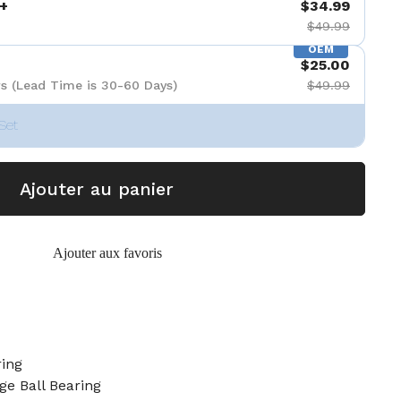
+
$34.99
$49.99
OEM
$25.00
s (Lead Time is 30-60 Days)
$49.99
Set
Ajouter au panier
Ajouter aux favoris
ing
dge Ball Bearing