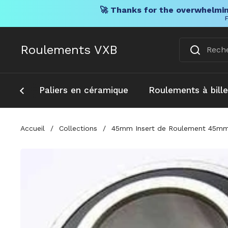
🚀 Thanks for the overwhelmin
F
Skip to content
Roulements VXB
Paliers en céramique
Roulements à bill
Accueil
/
Collections
/
45mm Insert de Roulement 45m