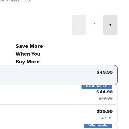
conomisez 50,01
-
+
Save More
When You
Buy More
$49.99
Best Seller!
$44.99
$49.99
$39.99
$49.99
Wholesale