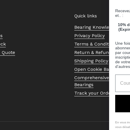
Recevez
et.. :
Quick links
10% d
Bearing Knowledge Cent
(Expi
Us
Privacy Policy
Une fois
eck
Terms & Conditions
abonnem
a Quote
Return & Refund Policy
par cour
inscript
Shipping Policy
de votr
d'autres
Open Cookie Banner
Comprehensive Guide to 
Bearings
Track your Order
En vous in
vous désab