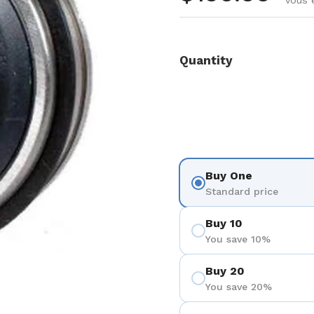
vous 
Quantity
Buy One
Standard price
Buy 10
You save 10%
Buy 20
3
You save 20%