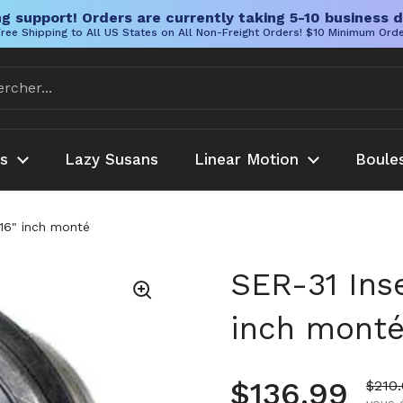
g support! Orders are currently taking 5-10 business d
ree Shipping to All US States on All Non-Freight Orders! $10 Minimum Ord
es
Lazy Susans
Linear Motion
Boule
/16" inch monté
SER-31 Inse
inch mont
Prix régulie
$136.99
Prix 
$210