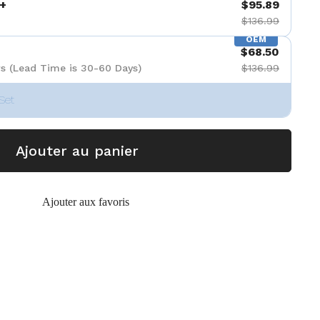
+
$95.89
$136.99
OEM
$68.50
s (Lead Time is 30-60 Days)
$136.99
Set
Ajouter au panier
Ajouter aux favoris