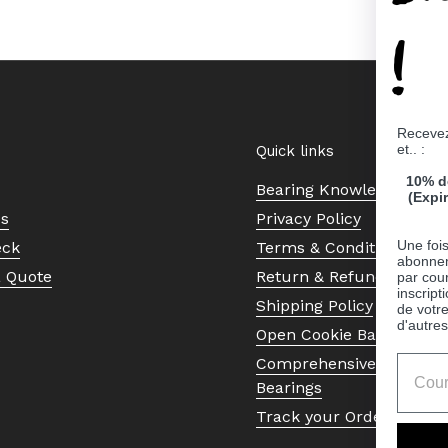
!
Recevez
et.. :
Quick links
10% d
Bearing Knowledge Cent
(Expi
Us
Privacy Policy
Une fois
eck
Terms & Conditions
abonnem
a Quote
Return & Refund Policy
par cour
inscript
Shipping Policy
de votr
d'autres
Open Cookie Banner
Comprehensive Guide to 
Bearings
Track your Order