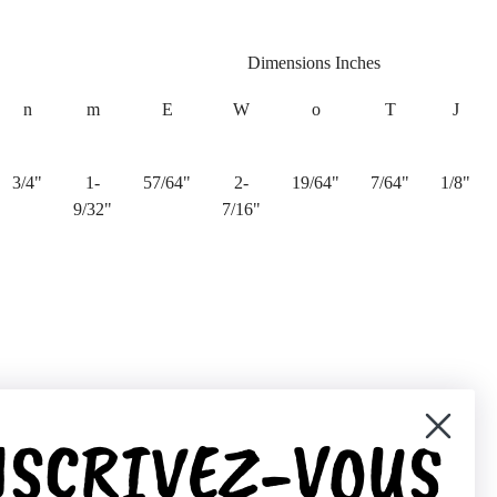
Dimensions Inches
n
m
E
W
o
T
J
3/4"
1-
57/64"
2-
19/64"
7/64"
1/8"
9/32"
7/16"
NSCRIVEZ-VOUS
er)
Pinterest