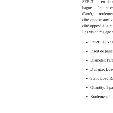
SER-31 insert de r
bague intérieure e
d'arrêt, le rouleme
côté opposé aux vi
côté opposé à la ra
Les vis de réglage s
Palier SER-3
Insert de palie
Diameter: l'ar
Dynamic Load
Static Load R
Quantity: 1 pa
Roulement à b