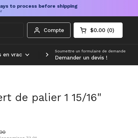
ays to process before shipping
er
Compte
$0.00
0
Chariot ouvert
Total du panier :
produits dans votr
Soumettre un formulaire de demande
s en vrac
Plus d'informations
Demander un devis !
rt de palier 1 15/16"
é
r
de vente
.00