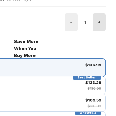
économisez 73,01
-
+
Save More
When You
Buy More
$136.99
Best Seller!
$123.29
$136.99
$109.59
$136.99
Wholesale