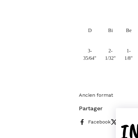
D
Bi
Be
3-
2-
1-
35/64"
1/32"
1/8"
Ancien format
Partager
I
Facebook
X (Twitt