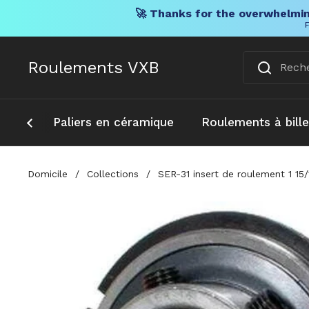
🚀 Thanks for the overwhelmin
F
Skip to content
Roulements VXB
Paliers en céramique
Roulements à bill
Domicile
/
Collections
/
SER-31 insert de roulement 1 15