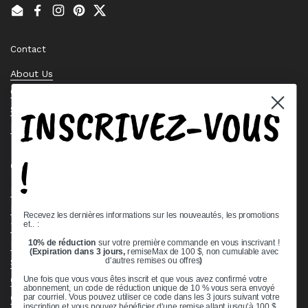
Email
Facebook
Instagram
Pinterest
Twitter
Contact
About Us
Contact Us
INSCRIVEZ-VOUS
Stock Check
Request a Quote
!
Quick links
Bearing Knowledge Center
Privacy Policy
Recevez les dernières informations sur les nouveautés, les promotions
et.. :
Terms & Conditions
10% de réduction
sur votre première commande en vous inscrivant !
Return & Refund Policy
(Expiration dans 3 jours,
remiseMax de 100 $, non cumulable avec
Shipping Policy
d'autres remises ou offres
)
Open Cookie Banner
Une fois que vous vous êtes inscrit et que vous avez confirmé votre
abonnement, un code de réduction unique de 10 % vous sera envoyé
Comprehensive Guide to Ball Bearings
par courriel. Vous pouvez utiliser ce code dans les 3 jours suivant votre
inscription et vous pouvez bénéficier d'une remise allant jusqu'à 100 $