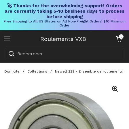
🚀 Thanks for the overwhelming support! Orders
are currently taking 5-10 business days to process
before shipping
Free Shipping to All US States on All Non-Freight Orders! $10 Minimum
Order
Skip to content
Chariot ouve
0
Roulements VXB
Ouvrir le menu
Domicile
/
Collections
/
Newell 229 - Ensemble de roulements Ce