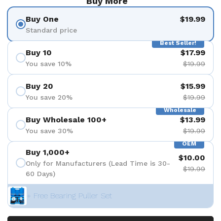
Buy More
Buy One
$19.99
Standard price
Best Seller!
Buy 10
$17.99
You save 10%
$19.99
Buy 20
$15.99
You save 20%
$19.99
Wholesale
Buy Wholesale 100+
$13.99
You save 30%
$19.99
OEM
Buy 1,000+
$10.00
Only for Manufacturers (Lead Time is 30-
$19.99
60 Days)
+ Free Bearing Puller Set