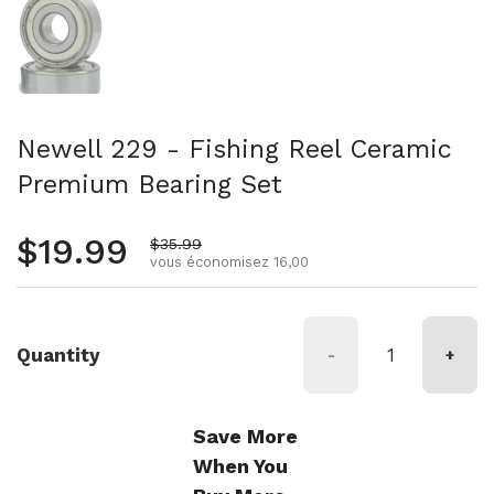
Newell 229 - Fishing Reel Ceramic
Premium Bearing Set
Prix régulier
$19.99
Prix de vente
$35.99
vous économisez 16,00
Quantity
-
+
Save More
When You