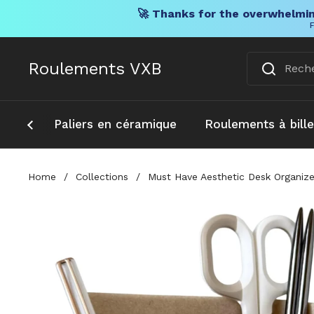
🚀 Thanks for the overwhelmin
F
Skip to content
Roulements VXB
Paliers en céramique
Roulements à bill
Home
/
Collections
/
Must Have Aesthetic Desk Organize