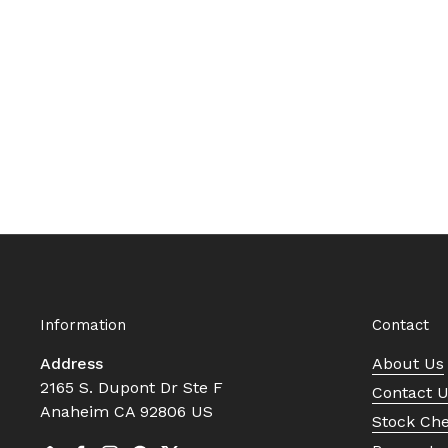
Information
Contact
Address
About Us
2165 S. Dupont Dr Ste F
Contact 
Anaheim CA 92806 US
Stock Ch