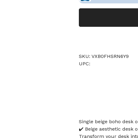
SKU: VXB0FHSRN6Y9
UPC:
Single beige boho desk 
✔️ Beige aesthetic desk
Transform your desk into