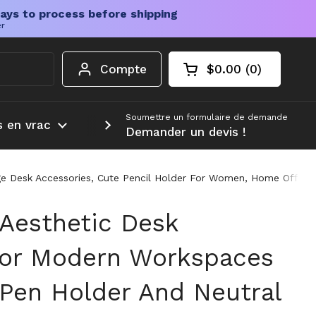
ays to process before shipping
er
Compte
$0.00
0
Chariot ouvert
Total du panier :
produits dans votr
Soumettre un formulaire de demande
s en vrac
Plus d'informations
Demander un devis !
Desk Accessories, Cute Pencil Holder For Women, Home Office Ess
Aesthetic Desk
For Modern Workspaces
Pen Holder And Neutral