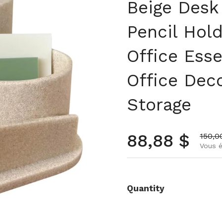
Beige Desk
Pencil Hol
Office Esse
Office Dec
Storage
Prix norma
88,88 $
Prix 
150,0
Vous é
Quantity