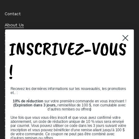
Contact
About Us
Contact Us
INSCRIVEZ-VOUS
Stock Check
Request a Quote
!
Quick links
Bearing Knowledge Center
Privacy Policy
Recevez les dernières informations sur les nouveautés, les promotions
et.. :
Terms & Conditions
10% de réduction
sur votre première commande en vous inscrivant !
Return & Refund Policy
(Expiration dans 3 jours,
remiseMax de 100 $, non cumulable avec
Shipping Policy
d'autres remises ou offres
)
Open Cookie Banner
Une fois que vous vous êtes inscrit et que vous avez confirmé votre
abonnement, un code de réduction unique de 10 % vous sera envoyé
Comprehensive Guide to Ball Bearings
par courriel. Vous pouvez utiliser ce code dans les 3 jours suivant votre
inscription et vous pouvez bénéficier d'une remise allant jusqu'à 100 $
Track your Order
de votre commande. Ce coupon ne peut pas être combiné avec
d'autres remises ou offres.