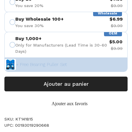
You save 20%
$9.99
Wholesale
Buy Wholesale 100+
$6.99
You save 30%
$9.99
OEM
Buy 1,000+
$5.00
Only for Manufacturers (Lead Time is 30-60
$9.99
Days)
+ Free Bearing Puller Set
Ajouter au panier
Ajouter aux favoris
SKU: KT141815
UPC: 00193019290668