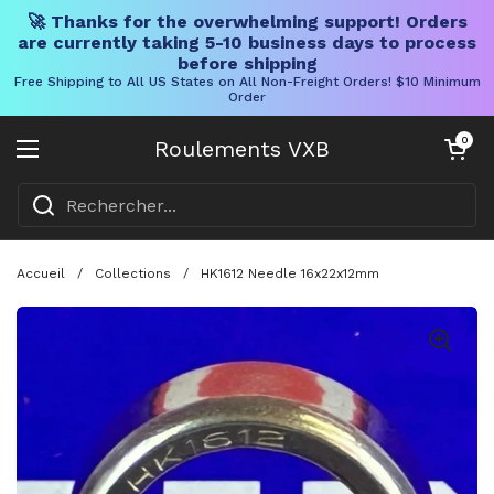
🚀 Thanks for the overwhelming support! Orders
are currently taking 5-10 business days to process
before shipping
Free Shipping to All US States on All Non-Freight Orders! $10 Minimum
Order
Skip to content
Chariot ouve
0
Roulements VXB
Ouvrir le menu
Accueil
/
Collections
/
HK1612 Needle 16x22x12mm