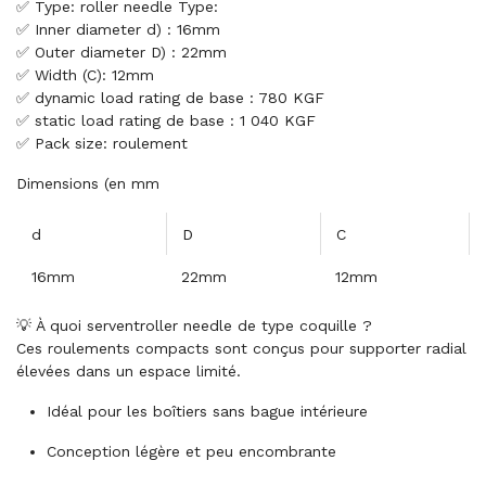
✅ Type: roller needle Type:
✅ Inner diameter d) : 16mm
✅ Outer diameter D) : 22mm
✅ Width (C): 12mm
✅ dynamic load rating de base : 780 KGF
✅ static load rating de base : 1 040 KGF
✅ Pack size: roulement
Dimensions (en mm
d
D
C
16mm
22mm
12mm
💡 À quoi serventroller needle de type coquille ?
Ces roulements compacts sont conçus pour supporter radial
élevées dans un espace limité.
Idéal pour les boîtiers sans bague intérieure
Conception légère et peu encombrante