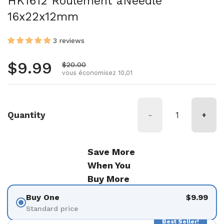
HK1612 Roulement àNeedle
16x22x12mm
3 reviews
Prix régulier
$9.99
Prix de vente
$20.00
vous économisez 10,01
Quantity
-
+
Save More
When You
Buy More
Buy One
$9.99
Standard price
Best Seller!