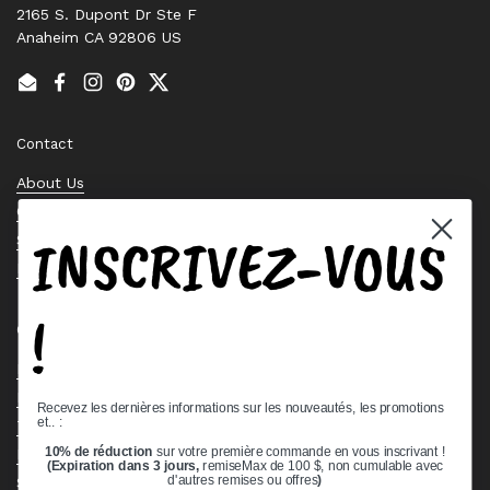
2165 S. Dupont Dr Ste F
Anaheim CA 92806 US
Email
Facebook
Instagram
Pinterest
Twitter
Contact
About Us
Contact Us
INSCRIVEZ-VOUS
Stock Check
Request a Quote
!
Quick links
Bearing Knowledge Center
Privacy Policy
Recevez les dernières informations sur les nouveautés, les promotions
et.. :
Terms & Conditions
10% de réduction
sur votre première commande en vous inscrivant !
Return & Refund Policy
(Expiration dans 3 jours,
remiseMax de 100 $, non cumulable avec
Shipping Policy
d'autres remises ou offres
)