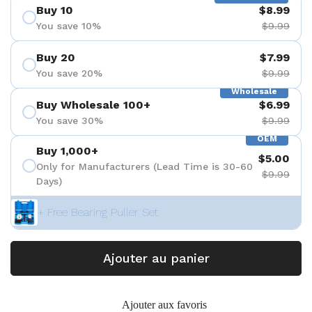
Buy 10
$8.99
You save 10%
$9.99
Buy 20
$7.99
You save 20%
$9.99
Wholesale
Buy Wholesale 100+
$6.99
You save 30%
$9.99
OEM
Buy 1,000+
$5.00
Only for Manufacturers (Lead Time is 30-60
$9.99
Days)
+ Free Bearing Puller Set
Ajouter au panier
Ajouter aux favoris