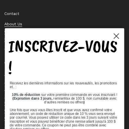
Email
Facebook
Instagram
Pinterest
Twitter
Contact
About Us
Contact Us
INSCRIVEZ-VOUS
Stock Check
Request a Quote
!
Quick links
Bearing Knowledge Center
Privacy Policy
Recevez les dernières informations sur les nouveautés, les promotions
et.. :
Terms & Conditions
10% de réduction
sur votre première commande en vous inscrivant !
Return & Refund Policy
(Expiration dans 3 jours,
remiseMax de 100 $, non cumulable avec
Shipping Policy
d'autres remises ou offres
)
Open Cookie Banner
Une fois que vous vous êtes inscrit et que vous avez confirmé votre
abonnement, un code de réduction unique de 10 % vous sera envoyé
Comprehensive Guide to Ball Bearings
par courriel. Vous pouvez utiliser ce code dans les 3 jours suivant votre
inscription et vous pouvez bénéficier d'une remise allant jusqu'à 100 $
Track your Order
de votre commande. Ce coupon ne peut pas être combiné avec