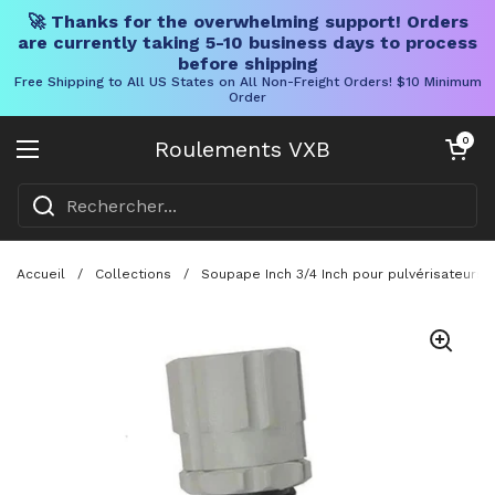
🚀 Thanks for the overwhelming support! Orders
are currently taking 5-10 business days to process
before shipping
Free Shipping to All US States on All Non-Freight Orders! $10 Minimum
Order
Skip to content
Chariot ouve
0
Roulements VXB
Ouvrir le menu
Accueil
/
Collections
/
Soupape Inch 3/4 Inch pour pulvérisateurs, s