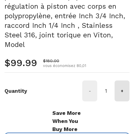
régulation à piston avec corps en
polypropylène, entrée Inch 3/4 Inch,
raccord Inch 1/4 Inch , Stainless
Steel 316, joint torique en Viton,
Model
Prix régulier
$99.99
Prix de vente
$180.00
vous économisez 80,01
Quantity
-
+
Save More
When You
Buy More