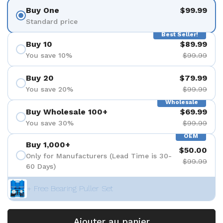
Buy One
$99.99
Standard price
Best Seller!
Buy 10
$89.99
You save 10%
$99.99
Buy 20
$79.99
You save 20%
$99.99
Wholesale
Buy Wholesale 100+
$69.99
You save 30%
$99.99
OEM
Buy 1,000+
$50.00
Only for Manufacturers (Lead Time is 30-
$99.99
60 Days)
+ Free Bearing Puller Set
Ajouter au panier