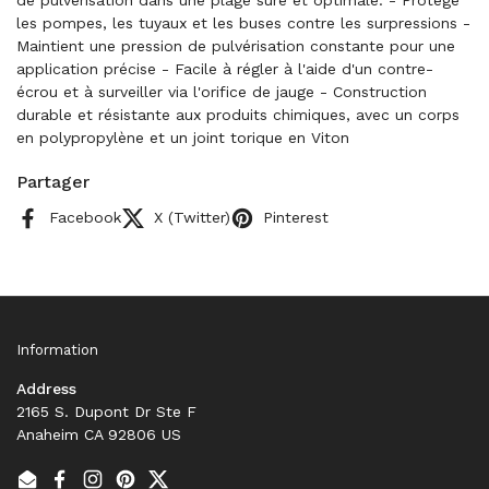
de pulvérisation dans une plage sûre et optimale. - Protège
les pompes, les tuyaux et les buses contre les surpressions -
Maintient une pression de pulvérisation constante pour une
application précise - Facile à régler à l'aide d'un contre-
écrou et à surveiller via l'orifice de jauge - Construction
durable et résistante aux produits chimiques, avec un corps
en polypropylène et un joint torique en Viton
Partager
Facebook
X (Twitter)
Pinterest
Information
Address
2165 S. Dupont Dr Ste F
Anaheim CA 92806 US