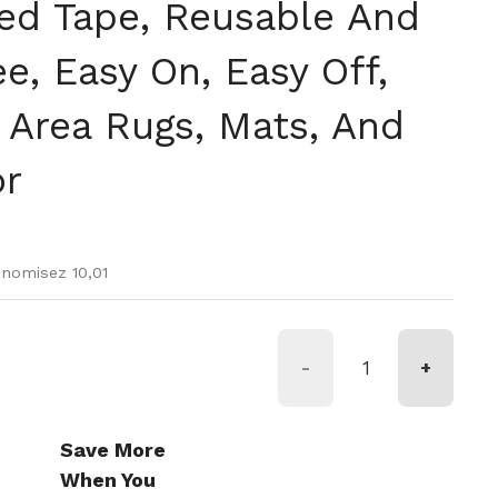
ed Tape, Reusable And
e, Easy On, Easy Off,
 Area Rugs, Mats, And
r
r
 vente
nomisez 10,01
-
+
Save More
When You