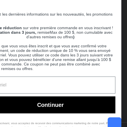
 les dernières informations sur les nouveautés, les promotions
Supported payment methods
e réduction
sur votre première commande en vous inscrivant !
er
ration dans 3 jours,
remiseMax de 100 $, non cumulable avec
d'autres remises ou offres
)
 que vous vous êtes inscrit et que vous avez confirmé votre
ent, un code de réduction unique de 10 % vous sera envoyé
riel. Vous pouvez utiliser ce code dans les 3 jours suivant votre
ion et vous pouvez bénéficier d'une remise allant jusqu'à 100 $
e commande. Ce coupon ne peut pas être combiné avec
 remises ou offres.
Ball
Continuer
scrivant, vous acceptez de recevoir des communications marketing de notre part. Pour