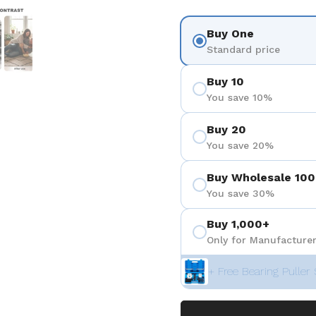
3
 diapositive 4
Afficher la diapositive 5
Buy One
Standard price
Buy 10
You save 10%
Buy 20
You save 20%
Buy Wholesale 100
You save 30%
Buy 1,000+
Only for Manufacturer
+ Free Bearing Puller 