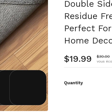
Double Sid
Residue Fre
Perfect For
Home Deco
Prix régulie
$19.99
Prix de
$30.00
vous éco
Quantity