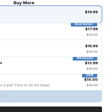
Buy More
$19.99
Best Seller!
$17.99
$19.99
$15.99
$19.99
Wholesale
+
$13.99
$19.99
OEM
$10.00
s (Lead Time is 30-60 Days)
$19.99
Set