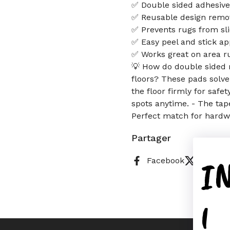
✅ Double sided adhesive
✅ Reusable design remov
✅ Prevents rugs from sli
✅ Easy peel and stick ap
✅ Works great on area 
💡 How do double sided 
floors? These pads solve 
the floor firmly for safe
spots anytime. - The ta
Perfect match for hardw
Partager
I
Facebook
X (Twitt
!