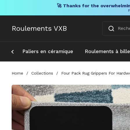
🚀 Thanks for the overwhelmin
F
Skip to content
Roulements VXB
Paliers en céramique
Roulements à bill
Home
/
Collections
/
Four Pack Rug Grippers For Hardwo