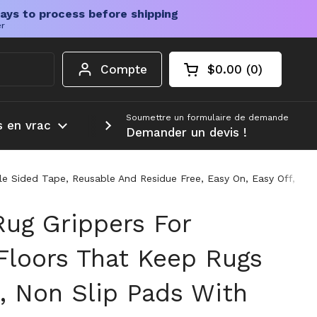
ays to process before shipping
er
Compte
$0.00
0
Chariot ouvert
Total du panier :
produits dans votr
Soumettre un formulaire de demande
s en vrac
Plus d'informations
Demander un devis !
e Sided Tape, Reusable And Residue Free, Easy On, Easy Off, Pe
Rug Grippers For
loors That Keep Rugs
t, Non Slip Pads With