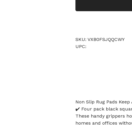
SKU: VXB0FSJQQCWY
UPC:
Non Slip Rug Pads Keep
✔️ Four pack black squar
These handy grippers hol
homes and offices withou