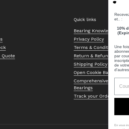
Recevez
et.. :
Quick links
10% d
Bearing Knowledge Cent
(Expi
Us
Privacy Policy
Une fois
eck
Terms & Conditions
abonnem
a Quote
Return & Refund Policy
par cour
inscript
Shipping Policy
de votr
d'autres
Open Cookie Banner
Comprehensive Guide to 
Bearings
Track your Order
En vous in