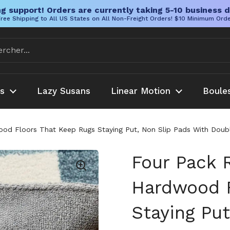
g support! Orders are currently taking 5-10 business d
ree Shipping to All US States on All Non-Freight Orders! $10 Minimum Ord
es
Lazy Susans
Linear Motion
Boule
od Floors That Keep Rugs Staying Put, Non Slip Pads With Doubl
Four Pack 
Hardwood F
Staying Pu