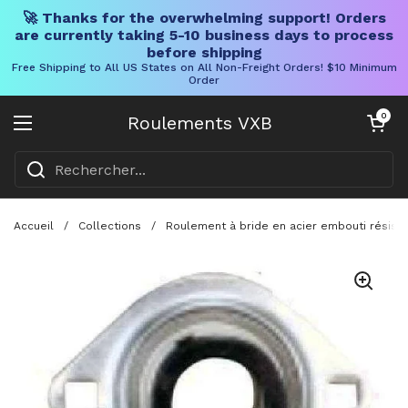
🚀 Thanks for the overwhelming support! Orders
are currently taking 5-10 business days to process
before shipping
Free Shipping to All US States on All Non-Freight Orders! $10 Minimum
Order
Skip to content
Chariot ouve
0
Roulements VXB
Ouvrir le menu
Accueil
/
Collections
/
Roulement à bride en acier embouti résistan