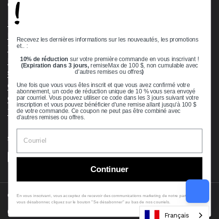
!
Quick links
Bearing Knowledge Center
Privacy Policy
Recevez les dernières informations sur les nouveautés, les promotions
et.. :
Terms & Conditions
10% de réduction
sur votre première commande en vous inscrivant !
Return & Refund Policy
(Expiration dans 3 jours,
remiseMax de 100 $, non cumulable avec
d'autres remises ou offres
)
Shipping Policy
Open Cookie Banner
Une fois que vous vous êtes inscrit et que vous avez confirmé votre
abonnement, un code de réduction unique de 10 % vous sera envoyé
Comprehensive Guide to Ball Bearings
par courriel. Vous pouvez utiliser ce code dans les 3 jours suivant votre
inscription et vous pouvez bénéficier d'une remise allant jusqu'à 100 $
Track your Order
de votre commande. Ce coupon ne peut pas être combiné avec
d'autres remises ou offres.
Supported payment methods
Continuer
Copyright © 2026
VXB Bearings
.
En vous inscrivant, vous acceptez de recevoir des communications marketing de notre part. Pour
vous désabonner, cliquez sur le bouton "Se désabonner" au bas de nos courriels.
Country/region
(USD $)
Français