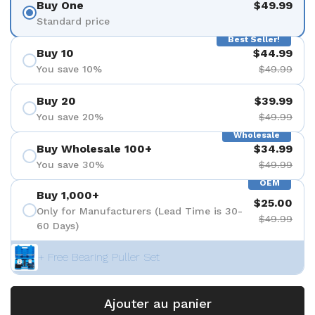
Buy One
$49.99
Standard price
Best Seller!
Buy 10
$44.99
You save 10%
$49.99
Buy 20
$39.99
You save 20%
$49.99
Wholesale
Buy Wholesale 100+
$34.99
You save 30%
$49.99
OEM
Buy 1,000+
$25.00
Only for Manufacturers (Lead Time is 30-
$49.99
60 Days)
+ Free Bearing Puller Set
Ajouter au panier