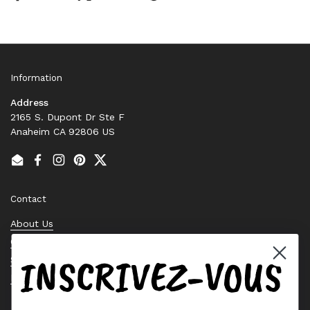
Information
Address
2165 S. Dupont Dr Ste F
Anaheim CA 92806 US
Email
Facebook
Instagram
Pinterest
Twitter
Contact
About Us
Contact Us
INSCRIVEZ-VOUS
Stock Check
Request a Quote