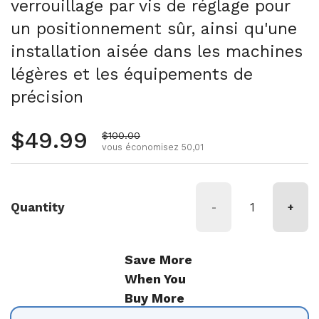
verrouillage par vis de réglage pour
un positionnement sûr, ainsi qu'une
installation aisée dans les machines
légères et les équipements de
précision
Prix régulier
$49.99
Prix de vente
$100.00
vous économisez 50,01
Quantity
-
+
Save More
When You
Buy More