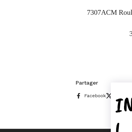
7307ACM Roulem
Partager
I
Facebook
X (Twitt
!