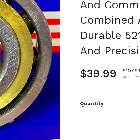
And Comme
Combined A
Durable 521
And Precis
Prix régulie
$39.99
Prix de
$107.9
vous é
Quantity