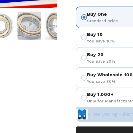
Buy One
3
 diapositive 4
Afficher la diapositive 5
Afficher la diapositive 6
Afficher la diapositive 7
Standard price
Buy 10
You save 10%
Buy 20
You save 20%
Buy Wholesale 100
You save 30%
Buy 1,000+
Only for Manufacturer
+ Free Bearing Puller 