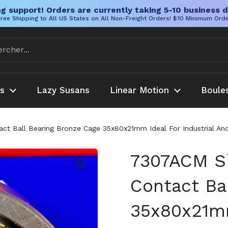
g support! Orders are currently taking 5-10 business d
ree Shipping to All US States on All Non-Freight Orders! $10 Minimum Ord
es
Lazy Susans
Linear Motion
Boule
ct Ball Bearing Bronze Cage 35x80x21mm Ideal For Industrial And
7307ACM Si
Contact Ba
35x80x21mm