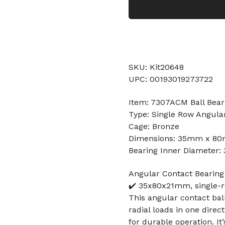
SKU: Kit20648
UPC: 00193019273722
Item: 7307ACM Ball Bear
Type: Single Row Angular
Cage: Bronze
Dimensions: 35mm x 8
Bearing Inner Diameter
Angular Contact Bearin
✔️ 35x80x21mm, single-r
This angular contact bal
radial loads in one dire
for durable operation. I