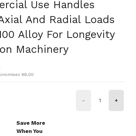
rcial Use Handles
xial And Radial Loads
00 Alloy For Longevity
ion Machinery
r
 vente
9
conomisez 68,00
-
+
Save More
When You