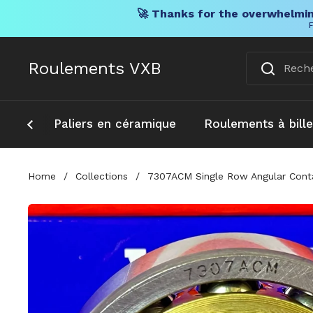
🚀 Thanks for the overwhelmin
F
Skip to content
Roulements VXB
Paliers en céramique
Roulements à bill
Home
/
Collections
/
7307ACM Single Row Angular Conta