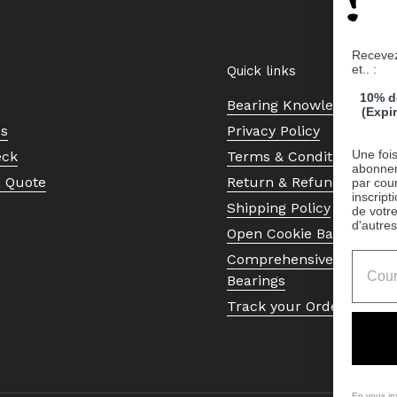
Recevez
et.. :
Quick links
10% d
Bearing Knowledge Cent
(Expi
Us
Privacy Policy
Une fois
eck
Terms & Conditions
abonnem
a Quote
Return & Refund Policy
par cour
inscript
Shipping Policy
de votr
d'autres
Open Cookie Banner
Comprehensive Guide to 
Bearings
Track your Order
En vous in