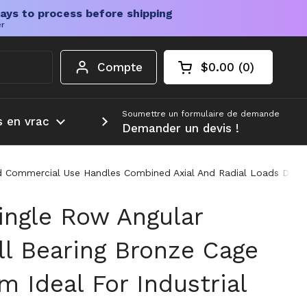
ays to process before shipping
er
Compte
$0.00
0
Chariot ouvert
Total du panier :
produits dans votr
Soumettre un formulaire de demande
s en vrac
Plus d'informations
Demander un devis !
 Commercial Use Handles Combined Axial And Radial Loads Durabl
ngle Row Angular
ll Bearing Bronze Cage
 Ideal For Industrial