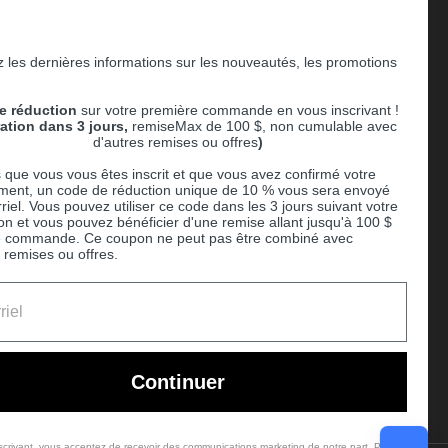
 les dernières informations sur les nouveautés, les promotions
Supported payment methods
e réduction
sur votre première commande en vous inscrivant !
er
ration dans 3 jours,
remiseMax de 100 $, non cumulable avec
d'autres remises ou offres
)
 que vous vous êtes inscrit et que vous avez confirmé votre
ent, un code de réduction unique de 10 % vous sera envoyé
riel. Vous pouvez utiliser ce code dans les 3 jours suivant votre
ion et vous pouvez bénéficier d'une remise allant jusqu'à 100 $
e commande. Ce coupon ne peut pas être combiné avec
 remises ou offres.
Ball
Continuer
scrivant, vous acceptez de recevoir des communications marketing de notre part. Pour