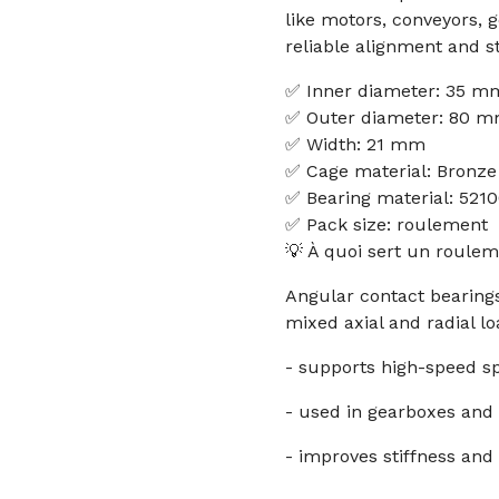
like motors, conveyors,
reliable alignment and 
✅ Inner diameter: 35 m
✅ Outer diameter: 80 
✅ Width: 21 mm
✅ Cage material: Bronze
✅ Bearing material: 521
✅ Pack size: roulement
💡 À quoi sert un roulem
Angular contact bearing
mixed axial and radial l
- supports high-speed sp
- used in gearboxes and
- improves stiffness an