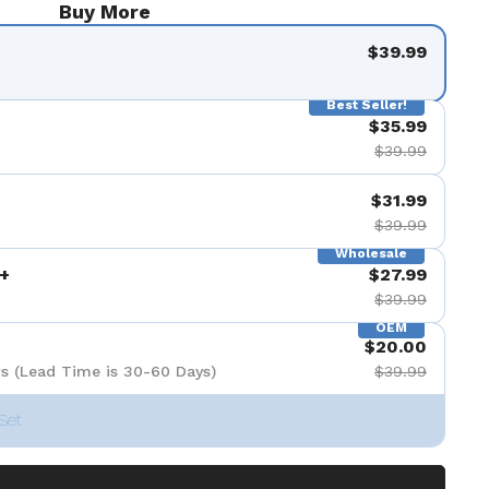
Buy More
$39.99
Best Seller!
$35.99
$39.99
$31.99
$39.99
Wholesale
+
$27.99
$39.99
OEM
$20.00
s (Lead Time is 30-60 Days)
$39.99
Set