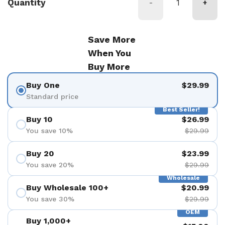
Quantity
-
+
Save More
When You
Buy More
Buy One
$29.99
Standard price
Best Seller!
Buy 10
$26.99
You save 10%
$29.99
Buy 20
$23.99
You save 20%
$29.99
Wholesale
Buy Wholesale 100+
$20.99
You save 30%
$29.99
OEM
Buy 1,000+