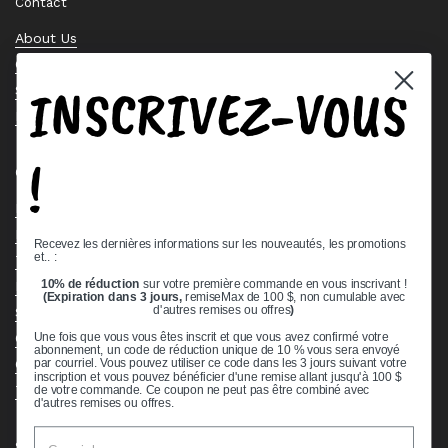
Contact
About Us
Contact Us
INSCRIVEZ-VOUS
Stock Check
Request a Quote
!
Quick links
Bearing Knowledge Center
Privacy Policy
Recevez les dernières informations sur les nouveautés, les promotions
et.. :
Terms & Conditions
10% de réduction
sur votre première commande en vous inscrivant !
Return & Refund Policy
(Expiration dans 3 jours,
remiseMax de 100 $, non cumulable avec
Shipping Policy
d'autres remises ou offres
)
Open Cookie Banner
Une fois que vous vous êtes inscrit et que vous avez confirmé votre
abonnement, un code de réduction unique de 10 % vous sera envoyé
Comprehensive Guide to Ball Bearings
par courriel. Vous pouvez utiliser ce code dans les 3 jours suivant votre
inscription et vous pouvez bénéficier d'une remise allant jusqu'à 100 $
Track your Order
de votre commande. Ce coupon ne peut pas être combiné avec
d'autres remises ou offres.
Supported payment methods