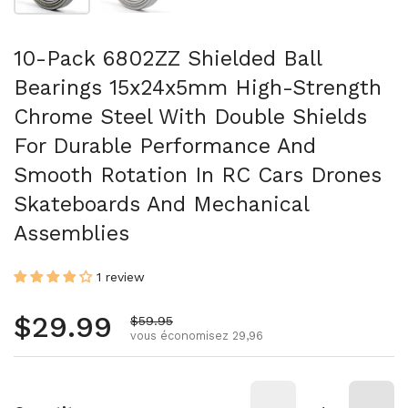
10-Pack 6802ZZ Shielded Ball
Bearings 15x24x5mm High-Strength
Chrome Steel With Double Shields
For Durable Performance And
Smooth Rotation In RC Cars Drones
Skateboards And Mechanical
Assemblies
1 review
Prix régulier
$29.99
Prix de vente
$59.95
vous économisez 29,96