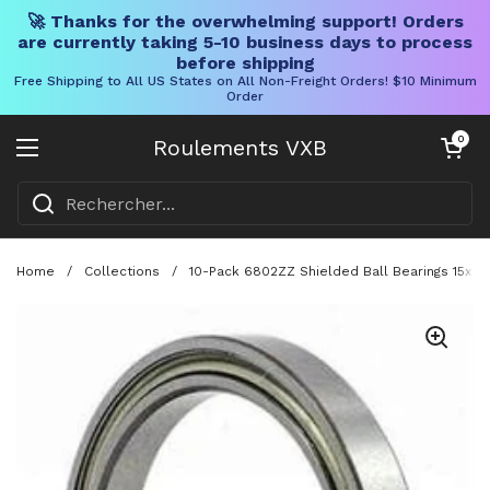
🚀 Thanks for the overwhelming support! Orders
are currently taking 5-10 business days to process
before shipping
Free Shipping to All US States on All Non-Freight Orders! $10 Minimum
Order
Skip to content
Chariot ouve
0
Roulements VXB
Ouvrir le menu
Home
/
Collections
/
10-Pack 6802ZZ Shielded Ball Bearings 15x2