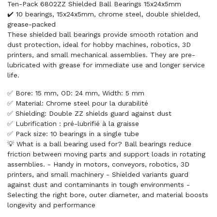
Ten-Pack 6802ZZ Shielded Ball Bearings 15x24x5mm
✔️ 10 bearings, 15x24x5mm, chrome steel, double shielded,
grease-packed
These shielded ball bearings provide smooth rotation and
dust protection, ideal for hobby machines, robotics, 3D
printers, and small mechanical assemblies. They are pre-
lubricated with grease for immediate use and longer service
life.
✅ Bore: 15 mm, OD: 24 mm, Width: 5 mm
✅ Material: Chrome steel pour la durabilité
✅ Shielding: Double ZZ shields guard against dust
✅ Lubrification : pré-lubrifié à la graisse
✅ Pack size: 10 bearings in a single tube
💡 What is a ball bearing used for? Ball bearings reduce
friction between moving parts and support loads in rotating
assemblies. - Handy in motors, conveyors, robotics, 3D
printers, and small machinery - Shielded variants guard
against dust and contaminants in tough environments -
Selecting the right bore, outer diameter, and material boosts
longevity and performance