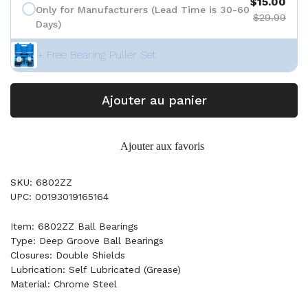
$15.00
Only for Manufacturers (Lead Time is 30-60
$29.99
Days)
+ Free Bearing Puller Set
Ajouter au panier
Ajouter aux favoris
SKU: 6802ZZ
UPC: 00193019165164
Item: 6802ZZ Ball Bearings
Type: Deep Groove Ball Bearings
Closures: Double Shields
Lubrication: Self Lubricated (Grease)
Material: Chrome Steel