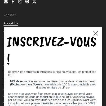
Email
Facebook
Instagram
Pinterest
Twitter
Contact
About Us
Contact Us
INSCRIVEZ-VOUS
Stock Check
Request a Quote
!
Quick links
Bearing Knowledge Center
Privacy Policy
Recevez les dernières informations sur les nouveautés, les promotions
et.. :
Terms & Conditions
10% de réduction
sur votre première commande en vous inscrivant !
Return & Refund Policy
(Expiration dans 3 jours,
remiseMax de 100 $, non cumulable avec
Shipping Policy
d'autres remises ou offres
)
Open Cookie Banner
Une fois que vous vous êtes inscrit et que vous avez confirmé votre
abonnement, un code de réduction unique de 10 % vous sera envoyé
Comprehensive Guide to Ball Bearings
par courriel. Vous pouvez utiliser ce code dans les 3 jours suivant votre
inscription et vous pouvez bénéficier d'une remise allant jusqu'à 100 $