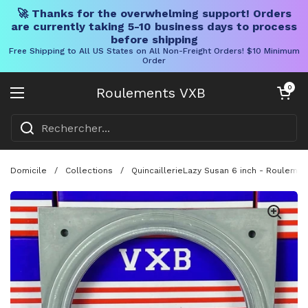
🚀 Thanks for the overwhelming support! Orders
are currently taking 5-10 business days to process
before shipping
Free Shipping to All US States on All Non-Freight Orders! $10 Minimum
Order
Skip to content
Chariot ouve
0
Roulements VXB
Ouvrir le menu
Domicile
/
Collections
/
QuincaillerieLazy Susan 6 inch - Roulemen