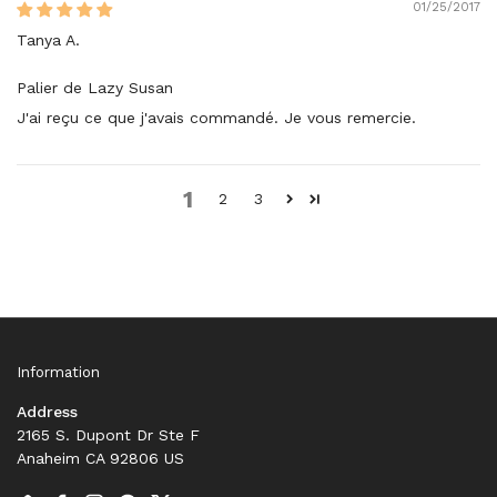
01/25/2017
Tanya A.
Palier de Lazy Susan
J'ai reçu ce que j'avais commandé. Je vous remercie.
1
2
3
Information
Address
2165 S. Dupont Dr Ste F
Anaheim CA 92806 US