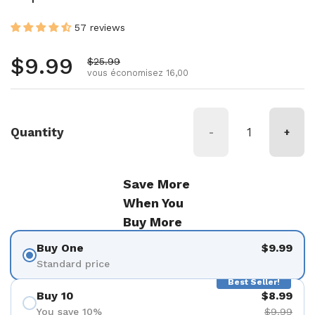
57 reviews
Prix régulier
$9.99
Prix de vente
$25.99
vous économisez 16,00
Quantity
-
+
Save More
When You
Buy More
Buy One
$9.99
Standard price
Best Seller!
Buy 10
$8.99
You save 10%
$9.99