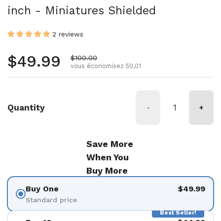
inch - Miniatures Shielded
2 reviews
Prix régulier
$49.99
Prix de vente
$100.00
vous économisez 50,01
Quantity
-
+
Save More
When You
Buy More
Buy One
$49.99
Standard price
Best Seller!