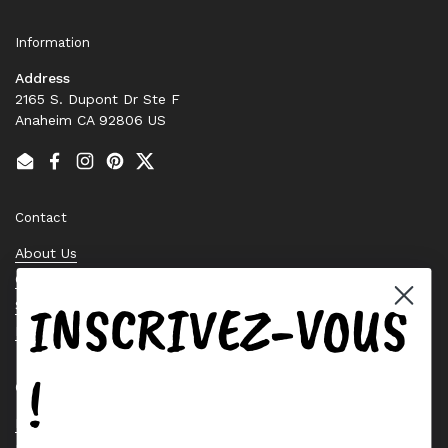
Information
Address
2165 S. Dupont Dr Ste F
Anaheim CA 92806 US
Email
Facebook
Instagram
Pinterest
Twitter
Contact
About Us
Contact Us
INSCRIVEZ-VOUS
Stock Check
Request a Quote
!
Quick links
Bearing Knowledge Center