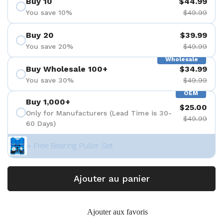
Buy 10
$44.99
You save 10%
$49.99
Buy 20
$39.99
You save 20%
$49.99
Wholesale
Buy Wholesale 100+
$34.99
You save 30%
$49.99
OEM
Buy 1,000+
$25.00
Only for Manufacturers (Lead Time is 30-
$49.99
60 Days)
+ Free Bearing Puller Set
Ajouter au panier
Ajouter aux favoris