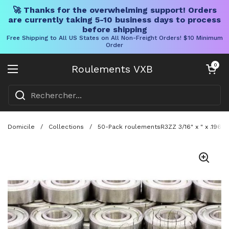
🚀 Thanks for the overwhelming support! Orders
are currently taking 5-10 business days to process
before shipping
Free Shipping to All US States on All Non-Freight Orders! $10 Minimum
Order
Skip to content
Chariot ouve
0
Roulements VXB
Ouvrir le menu
Domicile
/
Collections
/
50-Pack roulementsR3ZZ 3/16" x " x .196" i