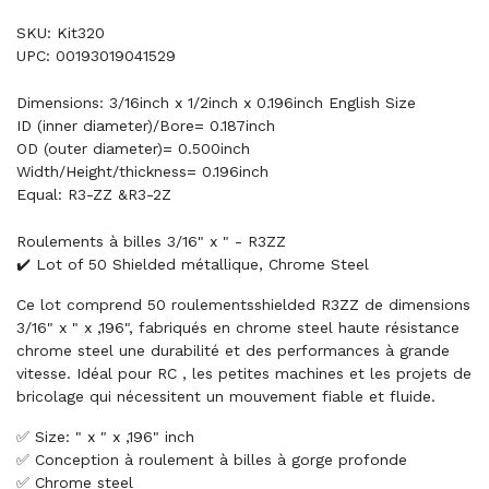
SKU: Kit320
UPC: 00193019041529
Dimensions: 3/16inch x 1/2inch x 0.196inch English Size
ID (inner diameter)/Bore= 0.187inch
OD (outer diameter)= 0.500inch
Width/Height/thickness= 0.196inch
Equal: R3-ZZ &R3-2Z
Roulements à billes 3/16" x " - R3ZZ
✔️ Lot of 50 Shielded métallique, Chrome Steel
Ce lot comprend 50 roulementsshielded R3ZZ de dimensions
3/16" x " x ,196", fabriqués en chrome steel haute résistance
chrome steel une durabilité et des performances à grande
vitesse. Idéal pour RC , les petites machines et les projets de
bricolage qui nécessitent un mouvement fiable et fluide.
✅ Size: " x " x ,196" inch
✅ Conception à roulement à billes à gorge profonde
✅ Chrome steel