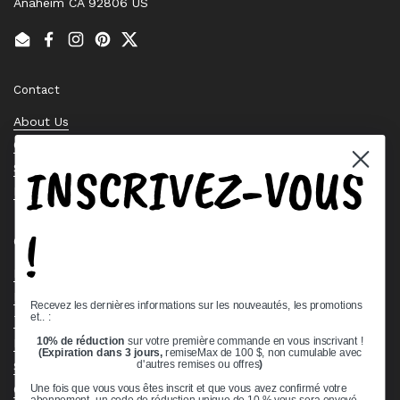
Anaheim CA 92806 US
Email
Facebook
Instagram
Pinterest
Twitter
Contact
About Us
Contact Us
INSCRIVEZ-VOUS
Stock Check
Request a Quote
!
Quick links
Bearing Knowledge Center
Privacy Policy
Recevez les dernières informations sur les nouveautés, les promotions
et.. :
Terms & Conditions
10% de réduction
sur votre première commande en vous inscrivant !
Return & Refund Policy
(Expiration dans 3 jours,
remiseMax de 100 $, non cumulable avec
Shipping Policy
d'autres remises ou offres
)
Open Cookie Banner
Une fois que vous vous êtes inscrit et que vous avez confirmé votre