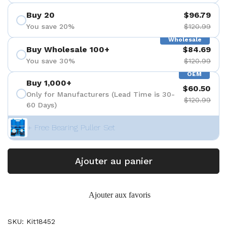
Buy 20
$96.79
You save 20%
$120.99
Wholesale
Buy Wholesale 100+
$84.69
You save 30%
$120.99
OEM
Buy 1,000+
$60.50
Only for Manufacturers (Lead Time is 30-
$120.99
60 Days)
+ Free Bearing Puller Set
Ajouter au panier
Ajouter aux favoris
SKU: Kit18452