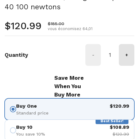
40 100 newtons
Prix régulier
$120.99
Prix de vente
$185.00
vous économisez 64,01
Quantity
-
+
Save More
When You
Buy More
Buy One
$120.99
Standard price
Best Seller!
Buy 10
$108.89
You save 10%
$120.99