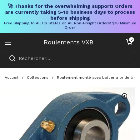
🚀 Thanks for the overwhelming support! Orders
are currently taking 5-10 business days to process
before shipping
Free Shipping to All US States on All Non-Freight Orders! $10 Minimum
Order
Skip to content
Chariot ouve
0
Roulements VXB
Ouvrir le menu
Accueil
/
Collections
/
Roulement monté avec boîtier à bride à deu