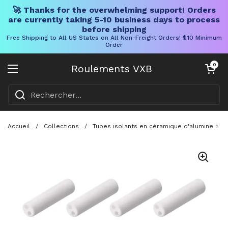
🚀 Thanks for the overwhelming support! Orders
are currently taking 5-10 business days to process
before shipping
Free Shipping to All US States on All Non-Freight Orders! $10 Minimum
Order
Skip to content
Chariot ouve
0
Roulements VXB
Ouvrir le menu
Accueil
/
Collections
/
Tubes isolants en céramique d'alumine à do