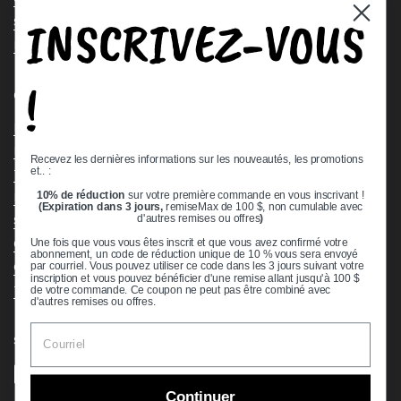
INSCRIVEZ-VOUS
Stock Check
Request a Quote
!
Quick links
Bearing Knowledge Center
Privacy Policy
Recevez les dernières informations sur les nouveautés, les promotions
et.. :
Terms & Conditions
10% de réduction
sur votre première commande en vous inscrivant !
Return & Refund Policy
(Expiration dans 3 jours,
remiseMax de 100 $, non cumulable avec
Shipping Policy
d'autres remises ou offres
)
Open Cookie Banner
Une fois que vous vous êtes inscrit et que vous avez confirmé votre
abonnement, un code de réduction unique de 10 % vous sera envoyé
Comprehensive Guide to Ball Bearings
par courriel. Vous pouvez utiliser ce code dans les 3 jours suivant votre
inscription et vous pouvez bénéficier d'une remise allant jusqu'à 100 $
Track your Order
de votre commande. Ce coupon ne peut pas être combiné avec
d'autres remises ou offres.
Supported payment methods
Continuer