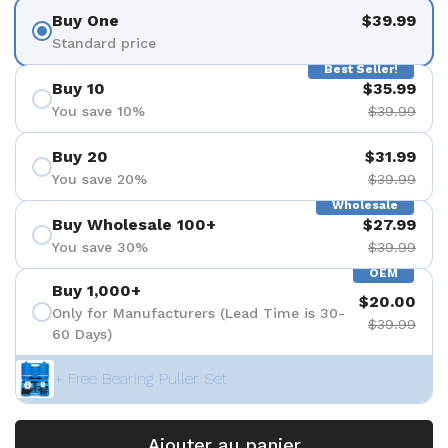
Buy One
$39.99
Standard price
Best Seller!
Buy 10
$35.99
You save 10%
$39.99
Buy 20
$31.99
You save 20%
$39.99
Wholesale
Buy Wholesale 100+
$27.99
You save 30%
$39.99
OEM
Buy 1,000+
$20.00
Only for Manufacturers (Lead Time is 30-
$39.99
60 Days)
+ Free Bearing Puller Set
Ajouter au panier