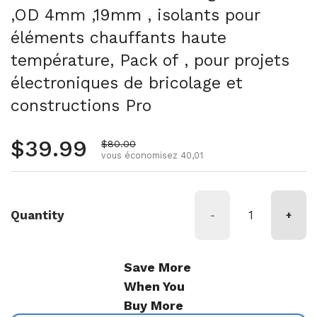
,OD 4mm ,19mm , isolants pour
éléments chauffants haute
température, Pack of , pour projets
électroniques de bricolage et
constructions Pro
Prix régulier
$39.99
Prix de vente
$80.00
vous économisez 40,01
Quantity
-
+
Save More
When You
Buy More