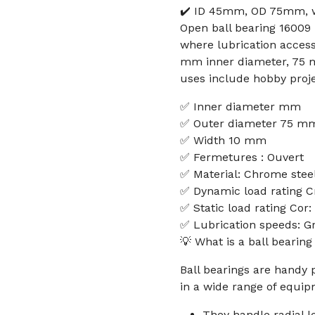
✔️ ID 45mm, OD 75mm, w
Open ball bearing 16009 
where lubrication access 
mm inner diameter, 75
uses include hobby proje
✅ Inner diameter mm
✅ Outer diameter 75 m
✅ Width 10 mm
✅ Fermetures : Ouvert
✅ Material: Chrome stee
✅ Dynamic load rating Cr
✅ Static load rating Cor:
✅ Lubrication speeds: Gr
💡 What is a ball bearin
Ball bearings are handy p
in a wide range of equip
They handle radial l