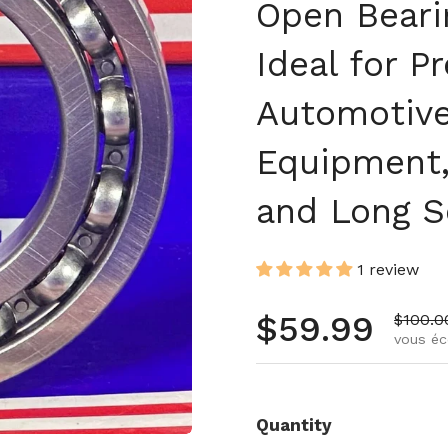
Open Beari
Ideal for P
Automotive
Equipment,
and Long S
1 review
Prix régulie
$59.99
Prix d
$100.0
vous éc
Quantity