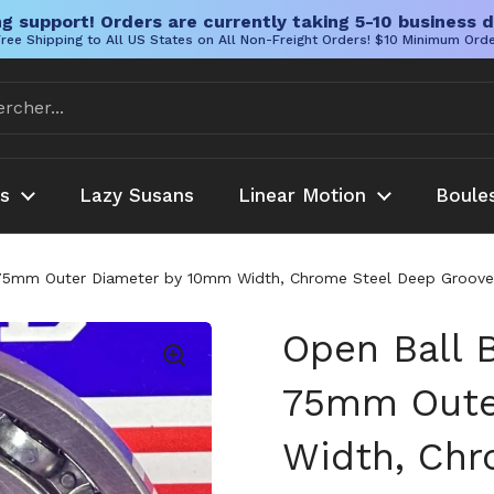
g support! Orders are currently taking 5-10 business d
ree Shipping to All US States on All Non-Freight Orders! $10 Minimum Ord
es
Lazy Susans
Linear Motion
Boule
5mm Outer Diameter by 10mm Width, Chrome Steel Deep Groove Ope
Open Ball 
75mm Oute
Width, Chr