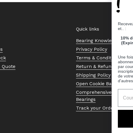
!
Recevez
et.. :
Quick links
10% d
Bearing Knowledge Cent
(Expi
Us
Privacy Policy
Une fois
eck
Terms & Conditions
abonnem
a Quote
Return & Refund Policy
par cour
inscript
Shipping Policy
de votr
d'autres
Open Cookie Banner
Comprehensive Guide to 
Bearings
Track your Order