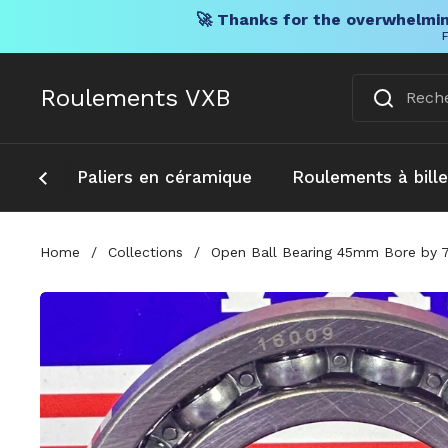
🚀 Thanks for the overwhelmin
F
Skip to content
Roulements VXB
Paliers en céramique
Roulements à bill
Home
/
Collections
/
Open Ball Bearing 45mm Bore by 7