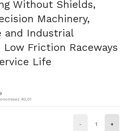
ng Without Shields,
recision Machinery,
 and Industrial
 Low Friction Raceways
ervice Life
r
e vente
0
onomisez 40,01
-
+