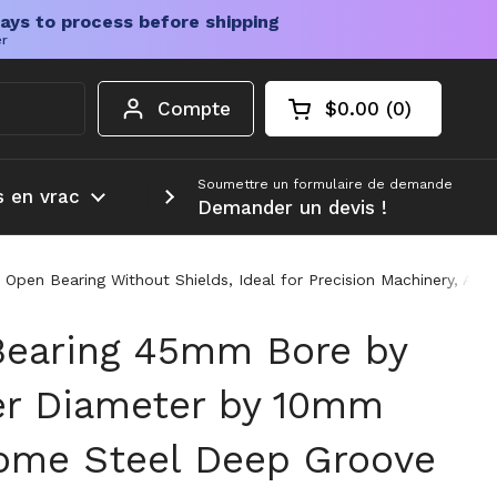
ays to process before shipping
er
Compte
$0.00
0
Chariot ouvert
Total du panier :
produits dans votr
Soumettre un formulaire de demande
s en vrac
Plus d'informations
Demander un devis !
n Bearing Without Shields, Ideal for Precision Machinery, Autom
Bearing 45mm Bore by
r Diameter by 10mm
ome Steel Deep Groove