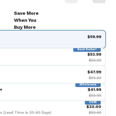
Save More
When You
Buy More
$59.99
Best Seller!
$53.99
$59.99
$47.99
$59.99
Wholesale
+
$41.99
$59.99
OEM
$30.00
s (Lead Time is 30-60 Days)
$59.99