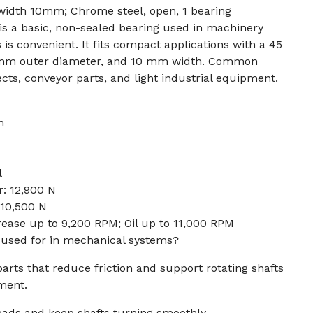
idth 10mm; Chrome steel, open, 1 bearing
is a basic, non-sealed bearing used in machinery
is convenient. It fits compact applications with a 45
 mm outer diameter, and 10 mm width. Common
cts, conveyor parts, and light industrial equipment.
m
l
: 12,900 N
 10,500 N
ease up to 9,200 RPM; Oil up to 11,000 RPM
g used for in mechanical systems?
arts that reduce friction and support rotating shafts
ment.
oads and keep shafts turning smoothly