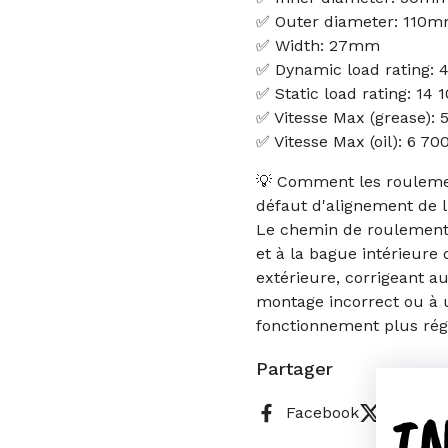
✅ Outer diameter: 110
✅ Width: 27mm
✅ Dynamic load rating: 
✅ Static load rating: 14 
✅ Vitesse Max (grease):
✅ Vitesse Max (oil): 6 7
💡 Comment les roulemen
défaut d'alignement de l
Le chemin de roulement
et à la bague intérieure 
extérieure, corrigeant 
montage incorrect ou à u
fonctionnement plus régu
Partager
I
Facebook
X (Twitt