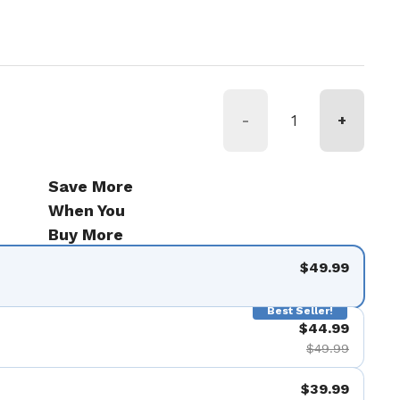
r
-
+
Save More
When You
Buy More
$49.99
Best Seller!
$44.99
$49.99
$39.99