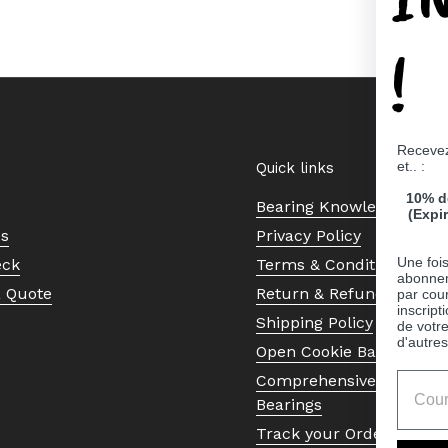
!
Recevez
et.. :
Quick links
10% d
Bearing Knowledge Cent
(Expi
Us
Privacy Policy
Une fois
eck
Terms & Conditions
abonnem
a Quote
Return & Refund Policy
par cour
inscript
Shipping Policy
de votr
d'autres
Open Cookie Banner
Comprehensive Guide to 
Bearings
Track your Order