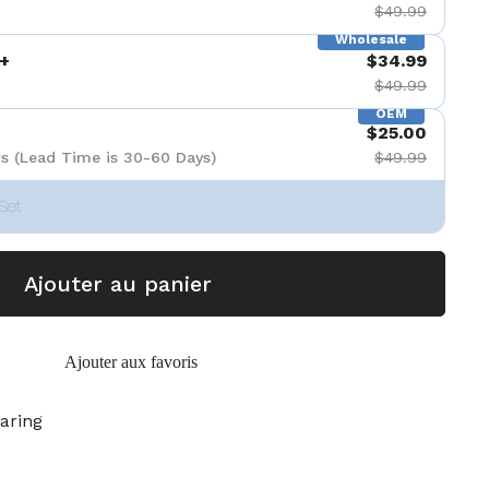
$49.99
Wholesale
+
$34.99
$49.99
OEM
$25.00
s (Lead Time is 30-60 Days)
$49.99
Set
Ajouter au panier
Ajouter aux favoris
aring