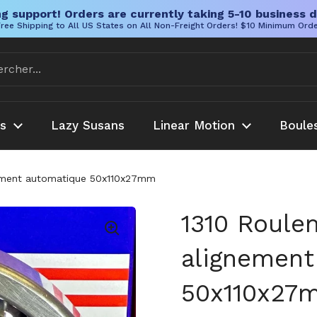
g support! Orders are currently taking 5-10 business d
ree Shipping to All US States on All Non-Freight Orders! $10 Minimum Ord
es
Lazy Susans
Linear Motion
Boule
gnement automatique 50x110x27mm
1310 Roulem
alignement
50x110x27