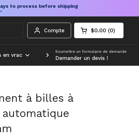
ays to process before shipping
er
Compte
$0.00
0
Chariot ouvert
Total du panier :
produits dans votr
Soumettre un formulaire de demande
s en vrac
Plus d'informations
Demander un devis !
ent à billes à
 automatique
mm