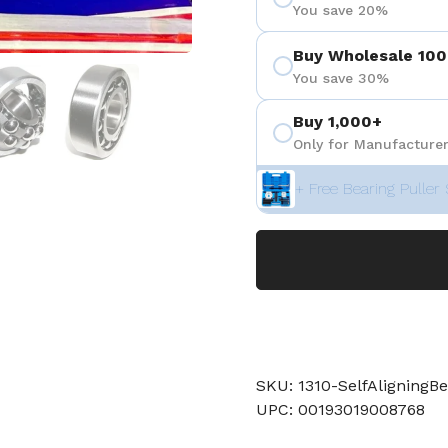
You save 20%
Buy Wholesale 100
3
 diapositive 4
Afficher la diapositive 5
Afficher la diapositive 6
You save 30%
Buy 1,000+
Only for Manufacturer
+ Free Bearing Puller 
SKU: 1310-SelfAligningBe
UPC: 00193019008768