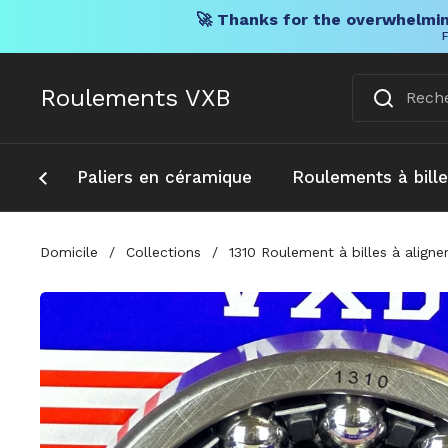
🚀 Thanks for the overwhelmin
F
Skip to content
Roulements VXB
Paliers en céramique
Roulements à bill
Domicile
/
Collections
/
1310 Roulement à billes à ali