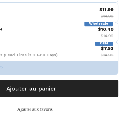
$11.99
$14.99
Wholesale
+
$10.49
$14.99
OEM
$7.50
s (Lead Time is 30-60 Days)
$14.99
Set
Ajouter au panier
Ajouter aux favoris