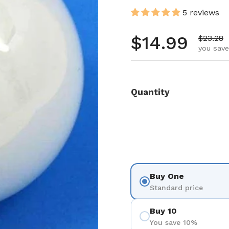
5 reviews
Regular pr
$14.99
Sale pr
$23.28
you save
Quantity
Buy One
Standard price
Buy 10
You save 10%