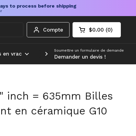
ays to process before shipping
er
Compte
$0.00
0
Chariot ouvert
Total du panier :
produits dans votr
Soumettre un formulaire de demande
s en vrac
Plus d'informations
Demander un devis !
4" inch = 635mm Billes
nt en céramique G10