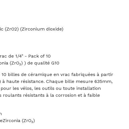
ic (ZrO2) (Zirconium dioxide)
ac de 1/4" - Pack of 10
onia (ZrO₂) ) de qualité G10
0 billes de céramique en vrac fabriquées à partir
)) à haute résistance. Chaque bille mesure 635mm,
pour les vélos, les outils ou toute installation
roulants résistants à la corrosion et à faible
m
eZirconia (ZrO₂)