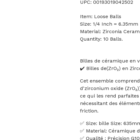
UPC: 00193019042502
Item: Loose Balls
Size: 1/4 Inch = 6.35mm
Material: Zirconia Ceram
Quantity: 10 Balls.
Billes de céramique en vr
✔️ Billes de(ZrO₂) en Zirc
Cet ensemble comprend 1
d'zirconium oxide (ZrO₂
ce qui les rend parfaites 
nécessitant des éléments 
friction.
✅ Size: bille Size: 635m
✅ Material: Céramique d
✅ Qualité : Précision G10