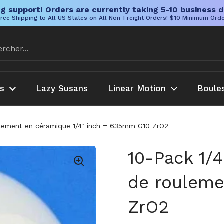
g support! Orders are currently taking 5-10 business d
ree Shipping to All US States on All Non-Freight Orders! $10 Minimum Ord
es
Lazy Susans
Linear Motion
Boule
ulement en céramique 1/4" inch = 635mm G10 ZrO2
10-Pack 1/
de rouleme
ZrO2