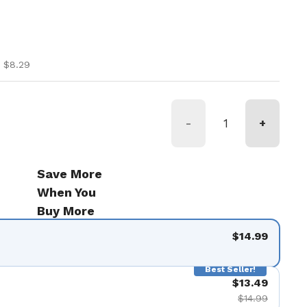
ice
ice
 $8.29
-
+
Save More
When You
Buy More
$14.99
Best Seller!
$13.49
$14.99