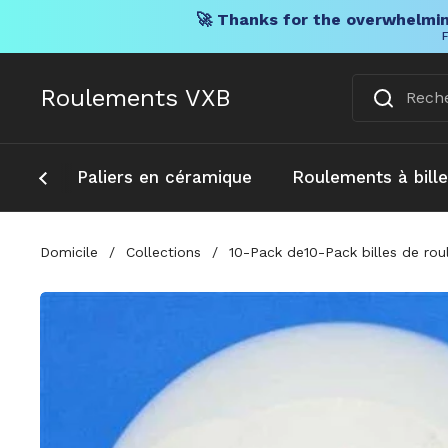
🚀 Thanks for the overwhelmin
F
Skip to content
Roulements VXB
Paliers en céramique
Roulements à bill
Domicile
/
Collections
/
10-Pack de10-Pack billes de ro