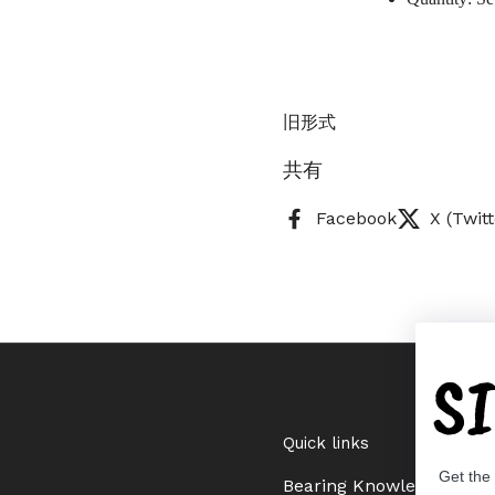
旧形式
共有
Facebook
X (Twitt
S
Quick links
Get the
Bearing Knowledge Cent