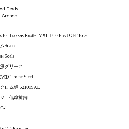
ed Seals
n Grease
gs for Traxxas Rustler VXL 1/10 Elect OFF Road
Sealed
Seals
擦グリース
耐食性Chrome Steel
ロム鋼 52100SAE
ジ：低摩擦鋼
C-1
t of 15 Bearings