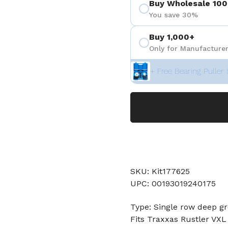
Buy Wholesale 100
You save 30%
Buy 1,000+
Only for Manufacturer
+ Free Bearing Puller 
SKU: Kit177625
UPC: 00193019240175
Type: Single row deep gr
Fits Traxxas Rustler VXL