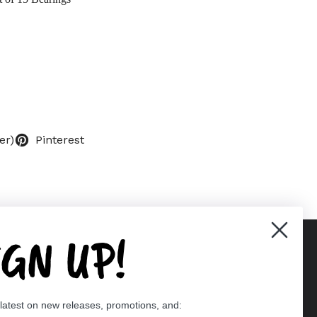
er)
Pinterest
IGN UP!
Supported payment methods
 latest on new releases, promotions, and:
er