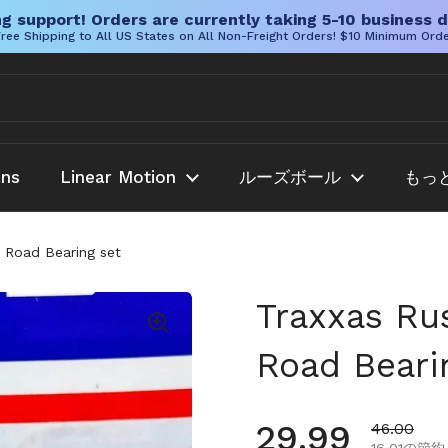
g support! Orders are currently taking 5-10 business d
ree Shipping to All US States on All Non-Freight Orders! $10 Minimum Ord
ans
Linear Motion
ルーズボール
もっ
F Road Bearing set
Traxxas Rus
Road Beari
通常価格
29.99
セール価
46.00