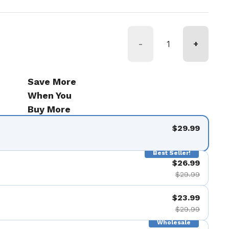
-
+
Save More
When You
Buy More
$29.99
Best Seller!
$26.99
$29.99
$23.99
$29.99
Wholesale