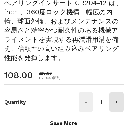
ベアリングインサート GR204-12 は、
inch 、360度ロック機構、幅広の内
輪、球面外輪、およびメンテナンスの
容易さと精密かつ耐久性のある機械ア
ライメントを実現する再潤滑用溝を備
え、信頼性の高い組み込みベアリング
性能を発揮します。
通常価格
108.00
セール価格
220.00
112.00の節約
Quantity
-
+
Save More