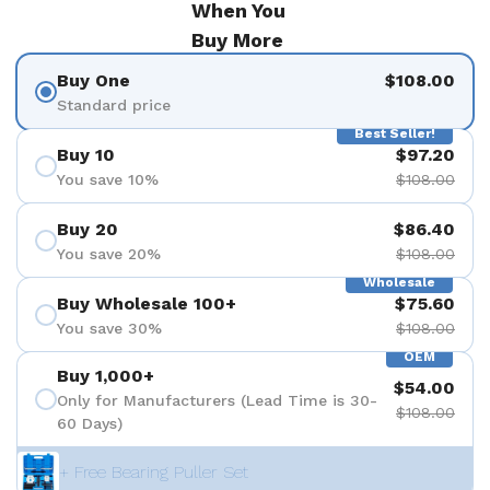
When You
Buy More
Buy One
$108.00
Standard price
Best Seller!
Buy 10
$97.20
You save 10%
$108.00
Buy 20
$86.40
You save 20%
$108.00
Wholesale
Buy Wholesale 100+
$75.60
You save 30%
$108.00
OEM
Buy 1,000+
$54.00
Only for Manufacturers (Lead Time is 30-
$108.00
60 Days)
+ Free Bearing Puller Set