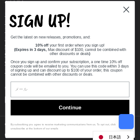
Quick links
SIGN UP!
Bearing Knowledge Center
Privacy Policy
Terms & Conditions
Get the latest on new releases, promotions, and:
Return & Refund Policy
Shipping Policy
10% off
your first order when you sign up!
(Expires in 3 days,
Max discount of $100, cannot be combined with
Open Cookie Banner
other discounts or deals
)
Comprehensive Guide to Ball Bearings
Once you sign up and confirm your subscription, a one time 10% off
coupon code will be emailed to you. You can use this code within 3 days
Track your Order
of signing up and can discount up to $100 of your order, this coupon
cannot be combined with other discounts or deals.
Supported payment methods
Continue
Copyright © 2026
VXB Bearings
.
By subscribing you agree to receive marketing communications from us. To opt out, click
unsubscribe at the bottom of our emails
Country/region
(USD $)
日本語