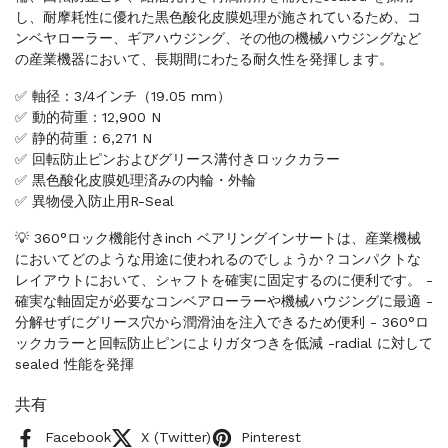
し、耐摩耗性に優れた黒色酸化皮膜処理が施されているため、コ
ンベヤローラー、ギアハウジング、その他の機械ハウジングなど
の産業機器において、長期間にわたる耐久性を発揮します。
✅ 軸径：3/4インチ（19.05 mm）
✅ 動的荷重：12,900 N
✅ 静的荷重：6,271 N
✅ 回転防止ピンおよびグリース溝付きロックカラー
✅ 黒色酸化皮膜処理済みの内輪・外輪
✅ 異物侵入防止用R-Seal
💡 360°ロック機能付きinch ベアリングインサートは、産業機械
においてどのような用途に使われるのでしょうか？コンパクトな
レイアウトにおいて、シャフトを確実に固定するのに便利です。 -
確実な軸固定が必要なコンベアローラーや機械ハウジングに最適 -
分解せずにグリース穴から潤滑油を注入できるため便利 - 360°ロ
ックカラーと回転防止ピンによりガタつきを低減 -radial に対して
sealed 性能を発揮
共有
Facebook
X (Twitter)
Pinterest