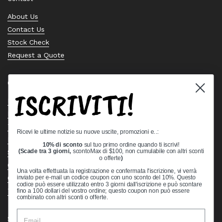
About Us
Contact Us
Stock Check
Request a Quote
Quick links
ISCRIVITI!
Bearing Knowledge Center
Privacy Policy
Terms & Conditions
Ricevi le ultime notizie su nuove uscite, promozioni e..:
Return & Refund Policy
10% di sconto
sul tuo primo ordine quando ti iscrivi!
(Scade tra 3 giorni,
scontoMax di $100, non cumulabile con altri sconti
Shipping Policy
o offerte
)
Open Cookie Banner
Una volta effettuata la registrazione e confermata l'iscrizione, vi verrà
Comprehensive Guide to Ball Bearings
inviato per e-mail un codice coupon con uno sconto del 10%. Questo
codice può essere utilizzato entro 3 giorni dall'iscrizione e può scontare
Track your Order
fino a 100 dollari del vostro ordine; questo coupon non può essere
combinato con altri sconti o offerte.
Supported payment methods