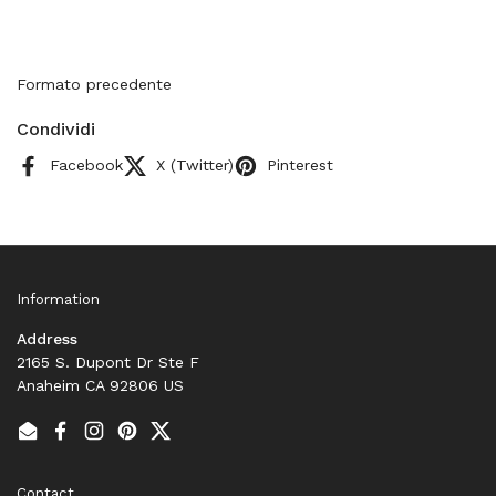
Formato precedente
Condividi
Facebook
X (Twitter)
Pinterest
Information
Address
2165 S. Dupont Dr Ste F
Anaheim CA 92806 US
Email
Facebook
Instagram
Pinterest
Twitter
Contact