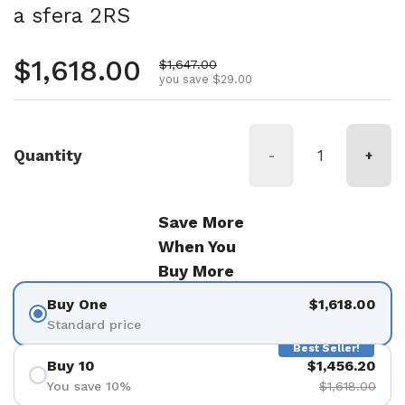
a sfera 2RS
Regular price
$1,618.00
Sale price
$1,647.00
you save $29.00
Quantity
-
+
Save More
When You
Buy More
Buy One
$1,618.00
Standard price
Best Seller!
Buy 10
$1,456.20
You save 10%
$1,618.00