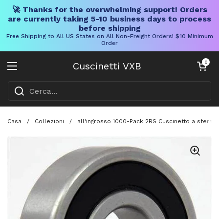
🚀 Thanks for the overwhelming support! Orders
are currently taking 5-10 business days to process
before shipping
Free Shipping to All US States on All Non-Freight Orders! $10 Minimum
Order
Vai al contenuto
Carrello aper
0
Cuscinetti VXB
Aprire il menu
Casa
/
Collezioni
/
all'ingrosso 1000-Pack 2RS Cuscinetto a sfera