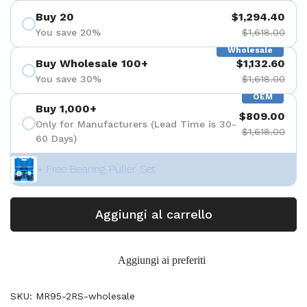
Buy 20
$1,294.40
You save 20%
$1,618.00
Wholesale
Buy Wholesale 100+
$1,132.60
You save 30%
$1,618.00
OEM
Buy 1,000+
$809.00
Only for Manufacturers (Lead Time is 30-
$1,618.00
60 Days)
+ Free Bearing Puller Set
Aggiungi al carrello
Aggiungi ai preferiti
SKU: MR95-2RS-wholesale