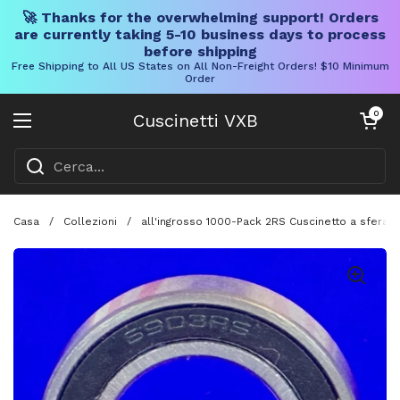
🚀 Thanks for the overwhelming support! Orders
are currently taking 5-10 business days to process
before shipping
Free Shipping to All US States on All Non-Freight Orders! $10 Minimum
Order
Vai al contenuto
Carrello aper
0
Cuscinetti VXB
Aprire il menu
Casa
/
Collezioni
/
all'ingrosso 1000-Pack 2RS Cuscinetto a sfera