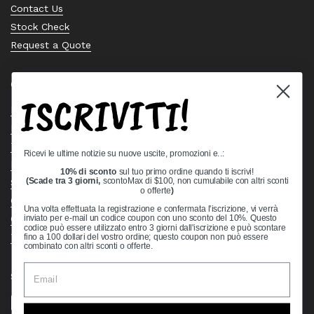
Contact Us
Stock Check
Request a Quote
Quick links
ISCRIVITI!
Bearing Knowledge Center
Privacy Policy
Terms & Conditions
Ricevi le ultime notizie su nuove uscite, promozioni e..:
Return & Refund Policy
10% di sconto
sul tuo primo ordine quando ti iscrivi!
Shipping Policy
(Scade tra 3 giorni,
scontoMax di $100, non cumulabile con altri sconti
o offerte
)
Open Cookie Banner
Una volta effettuata la registrazione e confermata l'iscrizione, vi verrà
Comprehensive Guide to Ball Bearings
inviato per e-mail un codice coupon con uno sconto del 10%. Questo
codice può essere utilizzato entro 3 giorni dall'iscrizione e può scontare
Track your Order
fino a 100 dollari del vostro ordine; questo coupon non può essere
combinato con altri sconti o offerte.
Supported payment methods