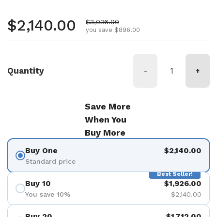
Regular price
$2,140.00
Sale price
$3,036.00
you save $896.00
Quantity
-
+
Save More
When You
Buy More
Buy One
$2,140.00
Standard price
Best Seller!
Buy 10
$1,926.00
You save 10%
$2,140.00
Buy 20
$1,712.00