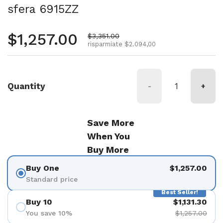
sfera 6915ZZ
Prezzo normale
$1,257.00
Prezzo di vendita
$3,351.00
risparmiate $2.094,00
Quantity
-
+
Save More
When You
Buy More
Buy One
$1,257.00
Standard price
Best Seller!
Buy 10
$1,131.30
You save 10%
$1,257.00