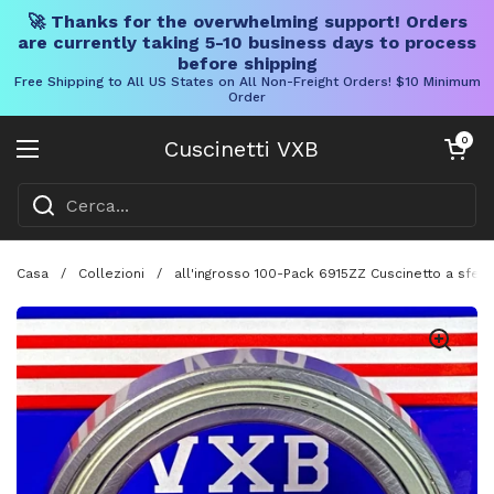
🚀 Thanks for the overwhelming support! Orders
are currently taking 5-10 business days to process
before shipping
Free Shipping to All US States on All Non-Freight Orders! $10 Minimum
Order
Vai al contenuto
Carrello aper
0
Cuscinetti VXB
Aprire il menu
Casa
/
Collezioni
/
all'ingrosso 100-Pack 6915ZZ Cuscinetto a sfera