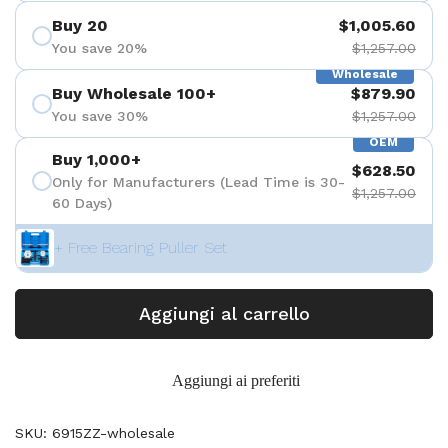
Buy 20
$1,005.60
You save 20%
$1,257.00
Wholesale
Buy Wholesale 100+
$879.90
You save 30%
$1,257.00
OEM
Buy 1,000+
$628.50
Only for Manufacturers (Lead Time is 30-
$1,257.00
60 Days)
+ Free Bearing Puller Set
Aggiungi al carrello
Aggiungi ai preferiti
SKU: 6915ZZ-wholesale