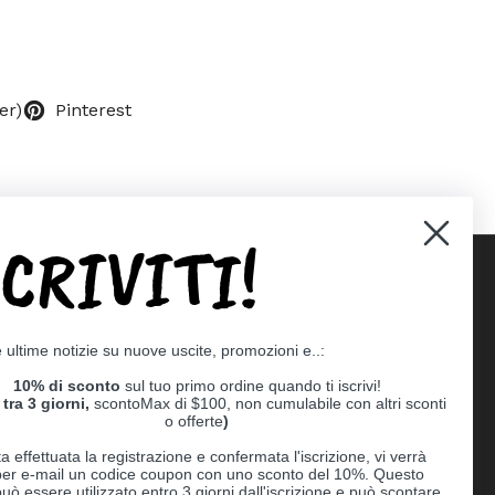
er)
Pinterest
SCRIVITI!
Supported payment methods
e ultime notizie su nuove uscite, promozioni e..:
er
10% di sconto
sul tuo primo ordine quando ti iscrivi!
tra 3 giorni,
scontoMax di $100, non cumulabile con altri sconti
o offerte
)
a effettuata la registrazione e confermata l'iscrizione, vi verrà
 per e-mail un codice coupon con uno sconto del 10%. Questo
uò essere utilizzato entro 3 giorni dall'iscrizione e può scontare