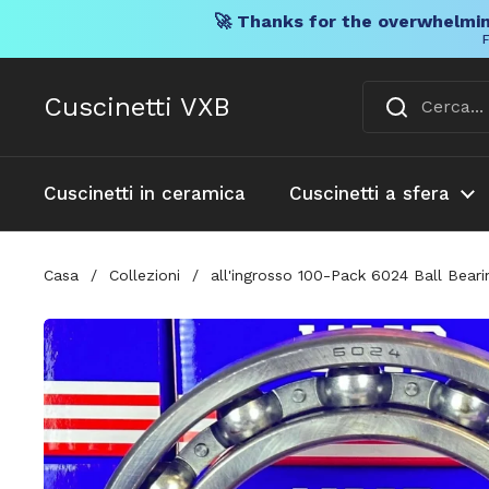
🚀 Thanks for the overwhelmin
F
Vai al contenuto
Cuscinetti VXB
Cuscinetti in ceramica
Cuscinetti a sfera
Casa
/
Collezioni
/
all'ingrosso 100-Pack 6024 Ball Beari