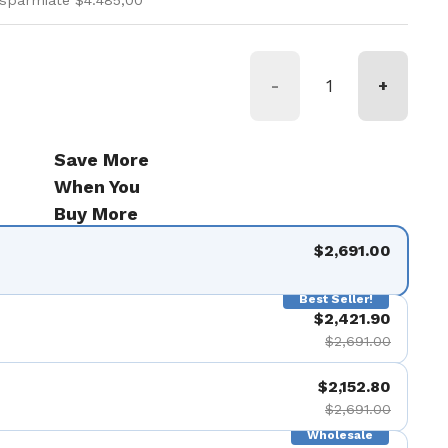
isparmiate $4.485,00
-
+
Save More
When You
Buy More
$2,691.00
Best Seller!
$2,421.90
$2,691.00
$2,152.80
$2,691.00
Wholesale