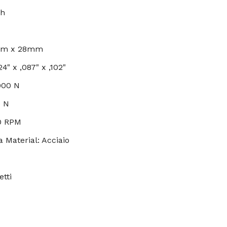
ch
0mm x 28mm
4" x ,087" x ,102"
000 N
0 N
0 RPM
a Material: Acciaio
etti