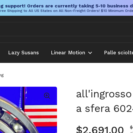
g support! Orders are currently taking 5-10 business d
ree Shipping to All US States on All Non-Freight Orders! $10 Minimum Ord
Lazy Susans
Linear Motion
Palle sciolt
ng
all'ingross
a sfera 60
Prezzo no
$2,691.00
P
$