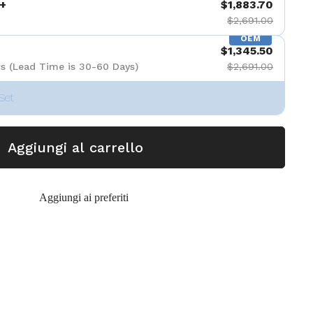
+
$1,883.70
$2,691.00
OEM
$1,345.50
s (Lead Time is 30-60 Days)
$2,691.00
Set
Aggiungi al carrello
Aggiungi ai preferiti