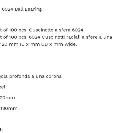
. 6024 Ball Bearing
ot of 100 pcs. Cuscinetto a sfera 6024
ot of 100 pcs. 6024 Cuscinetti radiali a sfere a una
al 120 mm ID x mm OD x mm Wide.
 gola profonda a una corona
eel
 120mm
: 180mm
ch