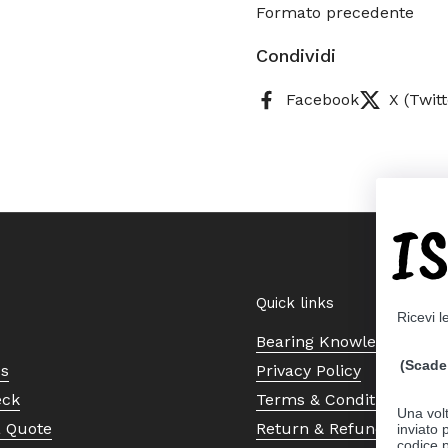
Formato precedente
Condividi
Facebook
X (Twitt
I
Quick links
Ricevi l
Bearing Knowledge Cent
(Scade 
Us
Privacy Policy
eck
Terms & Conditions
Una volt
a Quote
Return & Refund Policy
inviato
codice p