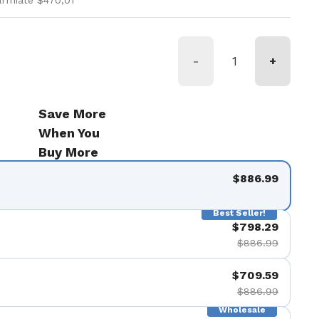
armiate $470,01
-
+
Save More
When You
Buy More
$886.99
Best Seller!
$798.29
$886.99
$709.59
$886.99
Wholesale