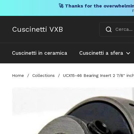
🚀 Thanks for the overwhelmin
F
Vai al contenuto
Cuscinetti VXB
Cuscinetti in ceramica
Cuscinetti a sfera
Home
/
Collections
/
UCX15-46 Bearing Insert 2 7/8" in