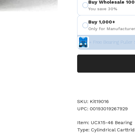
Buy Wholesale 100
You save 30%
Buy 1,000+
Only for Manufacturer
+ Free Bearing Puller 
SKU: Kit19016
UPC: 00193019267929
Item: UCX15-46 Bearing
Type: Cylindrical Carttri