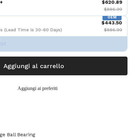
+
$620.89
$886.99
OEM
$443.50
s (Lead Time is 30-60 Days)
$886.99
Set
Aggiungi al carrello
Aggiungi ai preferiti
dge Ball Bearing