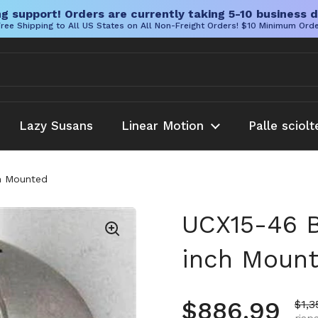
g support! Orders are currently taking 5-10 business d
ree Shipping to All US States on All Non-Freight Orders! $10 Minimum Ord
Lazy Susans
Linear Motion
Palle sciolt
ch Mounted
UCX15-46 Be
inch Moun
Prezzo no
$886.99
Prez
$1,3