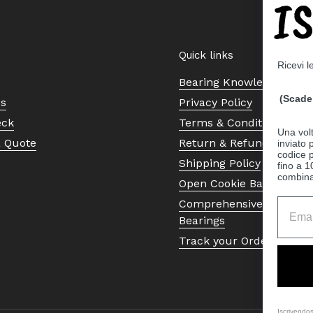
I
Quick links
Ricevi l
Bearing Knowledge Cent
(Scade 
Us
Privacy Policy
eck
Terms & Conditions
Una volt
a Quote
Return & Refund Policy
inviato
codice p
Shipping Policy
fino a 1
combinat
Open Cookie Banner
Comprehensive Guide to 
Bearings
Track your Order
Iscrivendos