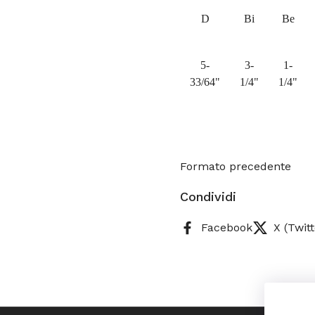
D
Bi
Be
5-
3-
1-
33/64"
1/4"
1/4"
Formato precedente
Condividi
Facebook
X (Twitt