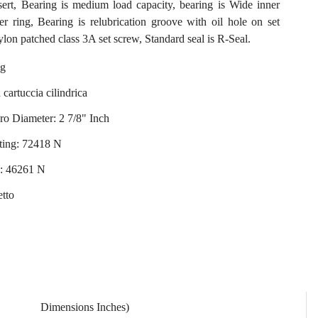
rt, Bearing is medium load capacity, bearing is Wide inner
er ring, Bearing is relubrication groove with oil hole on set
ylon patched class 3A set screw, Standard seal is R-Seal.
ng
 cartuccia cilindrica
ero Diameter: 2 7/8" Inch
ing: 72418 N
g: 46261 N
etto
Dimensions Inches)