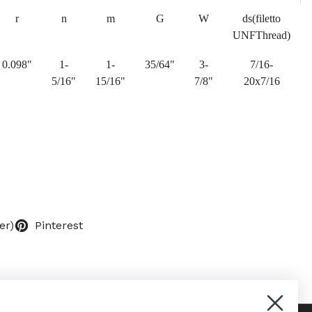
r
n
m
G
W
ds(filetto
UNFThread)
0.098"
1-
1-
35/64"
3-
7/16-
5/16"
15/16"
7/8"
20x7/16
er)
Pinterest