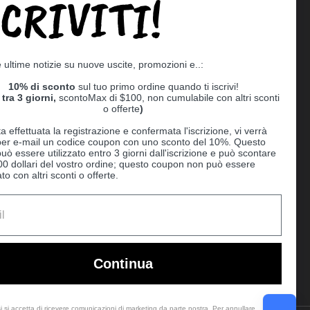
SCRIVITI!
Supported payment methods
e ultime notizie su nuove uscite, promozioni e..:
er
10% di sconto
sul tuo primo ordine quando ti iscrivi!
tra 3 giorni,
scontoMax di $100, non cumulabile con altri sconti
o offerte
)
a effettuata la registrazione e confermata l'iscrizione, vi verrà
 per e-mail un codice coupon con uno sconto del 10%. Questo
uò essere utilizzato entro 3 giorni dall'iscrizione e può scontare
00 dollari del vostro ordine; questo coupon non può essere
o con altri sconti o offerte.
Ball
Continua
i si accetta di ricevere comunicazioni di marketing da parte nostra. Per annullare