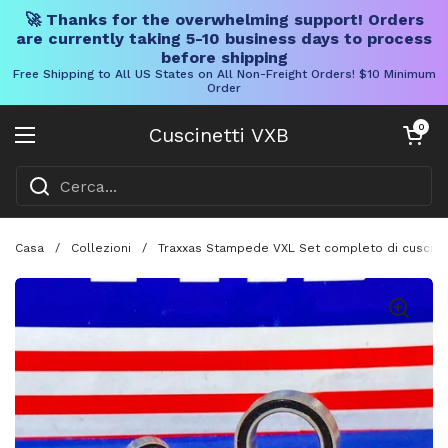
🚀 Thanks for the overwhelming support! Orders
are currently taking 5-10 business days to process
before shipping
Free Shipping to All US States on All Non-Freight Orders! $10 Minimum
Order
Vai al contenuto
Carrello aper
0
Cuscinetti VXB
Aprire il menu
Casa
/
Collezioni
/
Traxxas Stampede VXL Set completo di cuscinetti