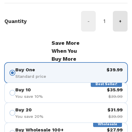
Quantity
-
+
Save More
When You
Buy More
Buy One
$39.99
Standard price
Best Seller!
Buy 10
$35.99
You save 10%
$39.99
Buy 20
$31.99
You save 20%
$39.99
Wholesale
Buy Wholesale 100+
$27.99