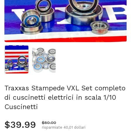
Mostra diapositiva 1
Mostra diapositiva 2
Traxxas Stampede VXL Set completo
di cuscinetti elettrici in scala 1/10
Cuscinetti
Prezzo normale
$39.99
Prezzo di vendita
$80.00
risparmiate 40,01 dollari