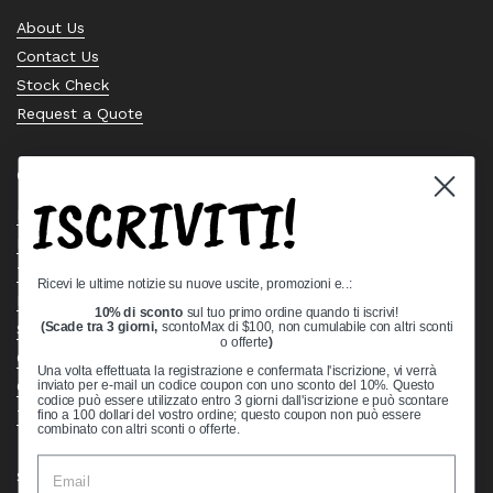
About Us
Contact Us
Stock Check
Request a Quote
Quick links
ISCRIVITI!
Bearing Knowledge Center
Privacy Policy
Terms & Conditions
Ricevi le ultime notizie su nuove uscite, promozioni e..:
Return & Refund Policy
10% di sconto
sul tuo primo ordine quando ti iscrivi!
Shipping Policy
(Scade tra 3 giorni,
scontoMax di $100, non cumulabile con altri sconti
o offerte
)
Open Cookie Banner
Una volta effettuata la registrazione e confermata l'iscrizione, vi verrà
Comprehensive Guide to Ball Bearings
inviato per e-mail un codice coupon con uno sconto del 10%. Questo
codice può essere utilizzato entro 3 giorni dall'iscrizione e può scontare
Track your Order
fino a 100 dollari del vostro ordine; questo coupon non può essere
combinato con altri sconti o offerte.
Supported payment methods