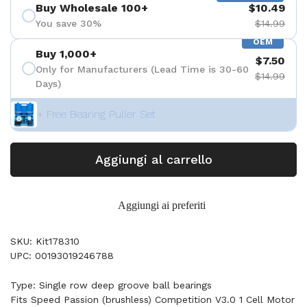
Buy Wholesale 100+
$10.49
You save 30%
$14.99
OEM
Buy 1,000+
$7.50
Only for Manufacturers (Lead Time is 30-60
$14.99
Days)
+ Free Bearing Puller Set
Aggiungi al carrello
Aggiungi ai preferiti
SKU: Kit178310
UPC: 00193019246788
Type: Single row deep groove ball bearings
Fits Speed Passion (brushless) Competition V3.0 1 Cell Motor