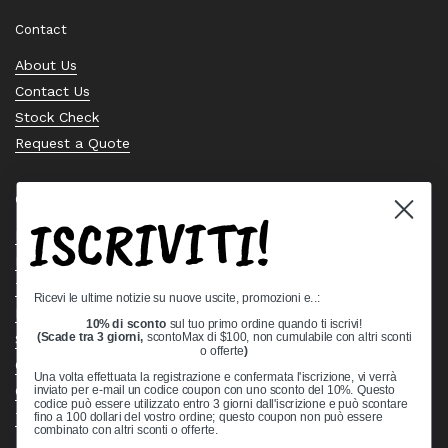
Contact
About Us
Contact Us
Stock Check
Request a Quote
Quick links
ISCRIVITI!
Bearing Knowledge Center
Privacy Policy
Terms & Conditions
Ricevi le ultime notizie su nuove uscite, promozioni e..:
Return & Refund Policy
10% di sconto
sul tuo primo ordine quando ti iscrivi!
(Scade tra 3 giorni,
scontoMax di $100, non cumulabile con altri sconti
Shipping Policy
o offerte
)
Open Cookie Banner
Una volta effettuata la registrazione e confermata l'iscrizione, vi verrà
Comprehensive Guide to Ball Bearings
inviato per e-mail un codice coupon con uno sconto del 10%. Questo
codice può essere utilizzato entro 3 giorni dall'iscrizione e può scontare
Track your Order
fino a 100 dollari del vostro ordine; questo coupon non può essere
combinato con altri sconti o offerte.