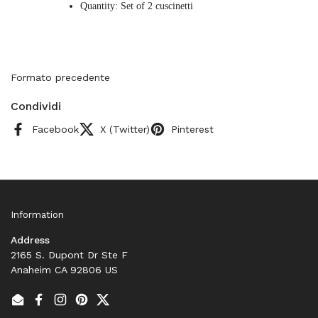
Quantity: Set of 2 cuscinetti
Formato precedente
Condividi
Facebook
X (Twitter)
Pinterest
Information
Address
2165 S. Dupont Dr Ste F
Anaheim CA 92806 US
Email
Facebook
Instagram
Pinterest
Twitter