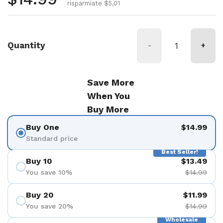
risparmiate $5,01
Quantity
-
+
Save More
When You
Buy More
Buy One
$14.99
Standard price
Best Seller!
Buy 10
$13.49
You save 10%
$14.99
Buy 20
$11.99
You save 20%
$14.99
Wholesale