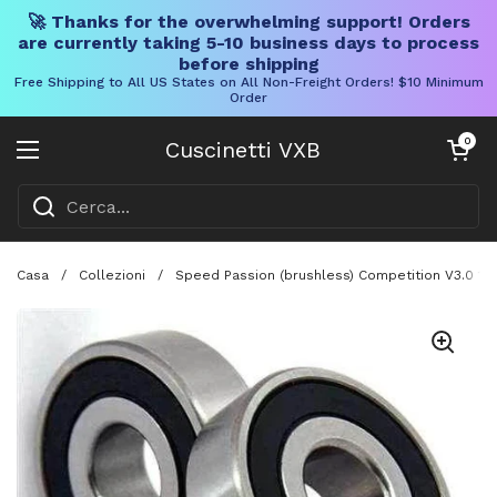
🚀 Thanks for the overwhelming support! Orders
are currently taking 5-10 business days to process
before shipping
Free Shipping to All US States on All Non-Freight Orders! $10 Minimum
Order
Vai al contenuto
Carrello aper
0
Cuscinetti VXB
Aprire il menu
Casa
/
Collezioni
/
Speed Passion (brushless) Competition V3.0 1 C