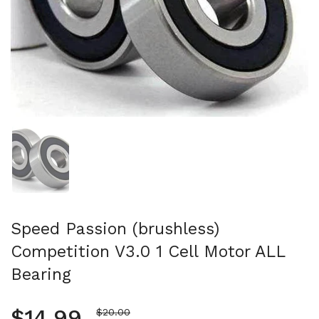
Mostra diapositiva 1
Speed Passion (brushless)
Competition V3.0 1 Cell Motor ALL
Bearing
Prezzo normale
$14.99
Prezzo di vendita
$20.00