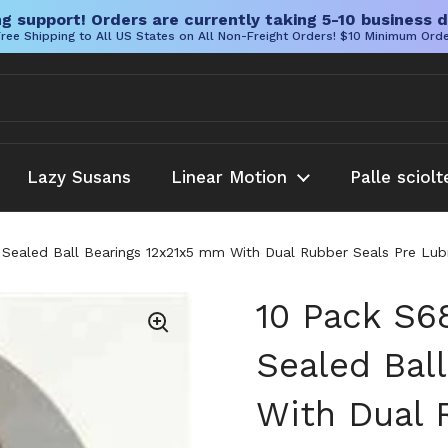
g support! Orders are currently taking 5-10 business d
ree Shipping to All US States on All Non-Freight Orders! $10 Minimum Ord
Lazy Susans
Linear Motion
Palle sciolt
l Sealed Ball Bearings 12x21x5 mm With Dual Rubber Seals Pre L
10 Pack S6
Sealed Bal
With Dual 