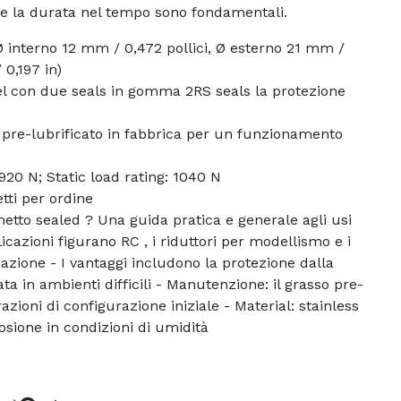
 e la durata nel tempo sono fondamentali.
 interno 12 mm / 0,472 pollici, Ø esterno 21 mm /
 0,197 in)
eel con due seals in gomma 2RS seals la protezione
 pre-lubrificato in fabbrica per un funzionamento
920 N; Static load rating: 1040 N
tti per ordine
netto sealed ? Una guida pratica e generale agli usi
icazioni figurano RC , i riduttori per modellismo e i
azione - I vantaggi includono la protezione dalla
a in ambienti difficili - Manutenzione: il grasso pre-
azioni di configurazione iniziale - Material: stainless
rosione in condizioni di umidità