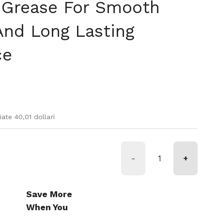
 Grease For Smooth
And Long Lasting
ce
rmale
di vendita
ate 40,01 dollari
-
+
Save More
When You