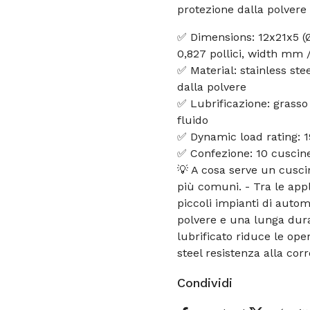
protezione dalla polvere
✅ Dimensions: 12x21x5 (Ø
0,827 pollici, width mm /
✅ Material: stainless st
dalla polvere
✅ Lubrificazione: grasso
fluido
✅ Dynamic load rating: 1
✅ Confezione: 10 cuscine
💡 A cosa serve un cusci
più comuni. - Tra le appl
piccoli impianti di autom
polvere e una lunga durat
lubrificato riduce le oper
steel resistenza alla cor
Condividi