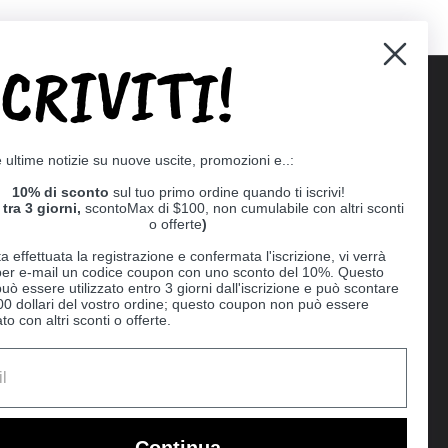
SCRIVITI!
Supported payment methods
e ultime notizie su nuove uscite, promozioni e..:
er
10% di sconto
sul tuo primo ordine quando ti iscrivi!
tra 3 giorni,
scontoMax di $100, non cumulabile con altri sconti
o offerte
)
a effettuata la registrazione e confermata l'iscrizione, vi verrà
 per e-mail un codice coupon con uno sconto del 10%. Questo
uò essere utilizzato entro 3 giorni dall'iscrizione e può scontare
00 dollari del vostro ordine; questo coupon non può essere
o con altri sconti o offerte.
Ball