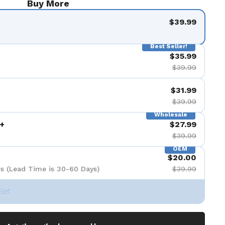
Buy More
$39.99
Best Seller!
$35.99
$39.99
$31.99
$39.99
Wholesale
+
$27.99
$39.99
OEM
$20.00
s (Lead Time is 30-60 Days)
$39.99
Set