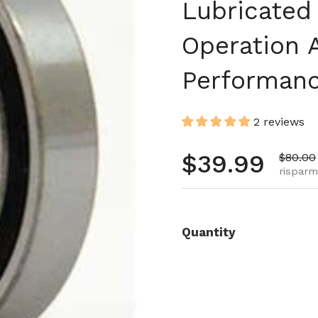
Lubricated
Operation 
Performan
2 reviews
Prezzo no
$39.99
Prezzo 
$80.00
risparmi
Quantity