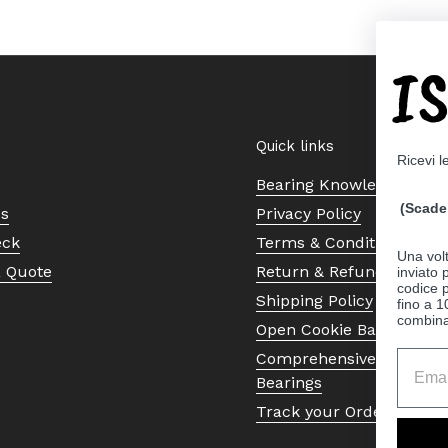
I
Quick links
Ricevi l
Bearing Knowledge Cent
(Scade 
Us
Privacy Policy
eck
Terms & Conditions
Una volt
a Quote
Return & Refund Policy
inviato
codice p
Shipping Policy
fino a 1
combinat
Open Cookie Banner
Comprehensive Guide to 
Bearings
Track your Order