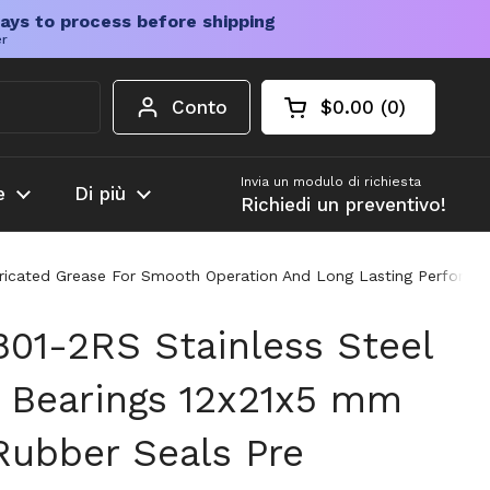
ays to process before shipping
er
Conto
$0.00
0
Carrello aperto
Totale del carrello
prodotti nel carrel
Invia un modulo di richiesta
e
Di più
Richiedi un preventivo!
ubricated Grease For Smooth Operation And Long Lasting Performa
801-2RS Stainless Steel
l Bearings 12x21x5 mm
Rubber Seals Pre