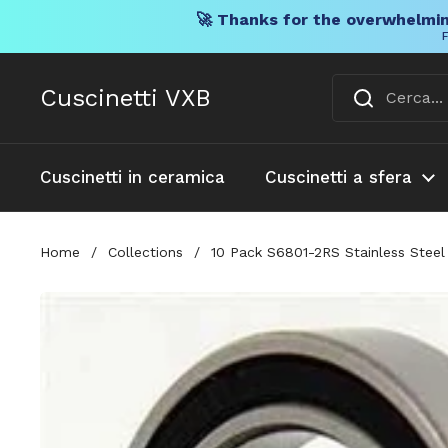
🚀 Thanks for the overwhelmin
F
Vai al contenuto
Cuscinetti VXB
Cuscinetti in ceramica
Cuscinetti a sfera
Home
/
Collections
/
10 Pack S6801-2RS Stainless Stee