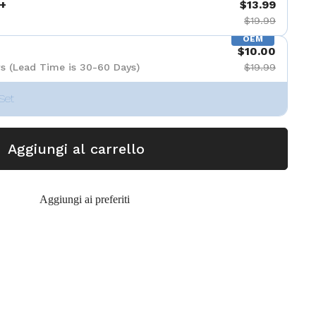
+
$13.99
$19.99
OEM
$10.00
s (Lead Time is 30-60 Days)
$19.99
Set
Aggiungi al carrello
Aggiungi ai preferiti