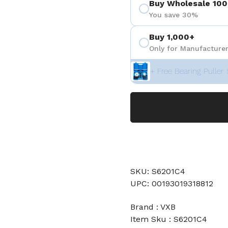
Buy Wholesale 100
You save 30%
Buy 1,000+
Only for Manufacturer
+ Free Bearing Puller 
SKU: S6201C4
UPC: 00193019318812
Brand : VXB
Item Sku : S6201C4