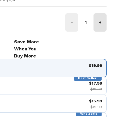
ate $4,00
-
+
Save More
When You
Buy More
$19.99
Best Seller!
$17.99
$19.99
$15.99
$19.99
Wholesale