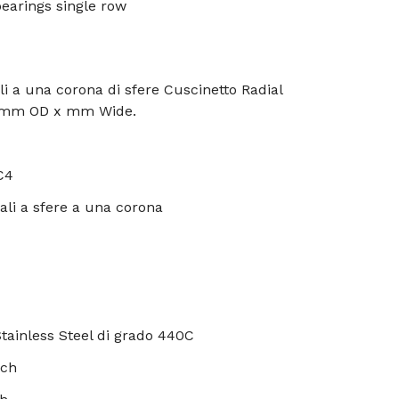
bearings single row
li a una corona di sfere Cuscinetto Radial
x mm OD x mm Wide.
C4
iali a sfere a una corona
tainless Steel di grado 440C
nch