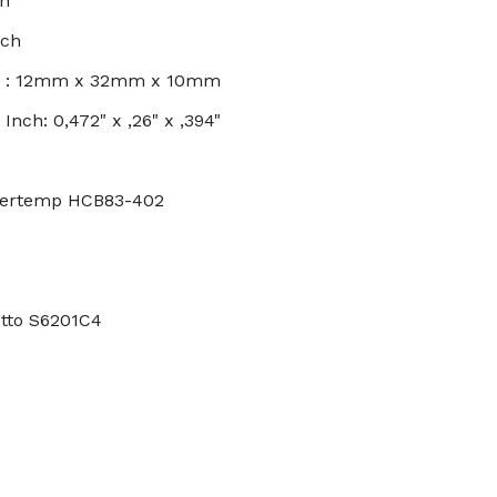
ch
nch
s : 12mm x 32mm x 10mm
nch: 0,472" x ,26" x ,394"
ubertemp HCB83-402
etto S6201C4