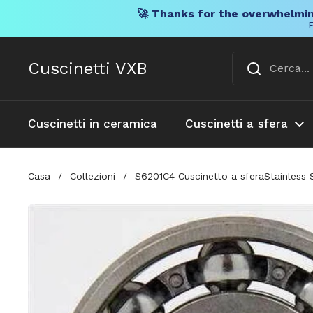
🚀 Thanks for the overwhelmin
F
Vai al contenuto
Cuscinetti VXB
Cuscinetti in ceramica
Cuscinetti a sfera
Casa
/
Collezioni
/
S6201C4 Cuscinetto a sferaStainless