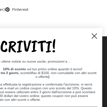
er)
Pinterest
SCRIVITI!
Supported payment methods
e ultime notizie su nuove uscite, promozioni e..:
er
10% di sconto
sul tuo primo ordine quando ti iscrivi!
tra 3 giorni,
scontoMax di $100, non cumulabile con altri sconti
o offerte
)
a effettuata la registrazione e confermata l'iscrizione, vi verrà
 per e-mail un codice coupon con uno sconto del 10%. Questo
uò essere utilizzato entro 3 giorni dall'iscrizione e può scontare
00 dollari del vostro ordine; questo coupon non può essere
o con altri sconti o offerte.