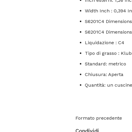
Inch esterni: 1,26 In
Width Inch : 0,394 I
S6201C4 Dimension
S6201C4 Dimensions I
Liquidazione : C4
Tipo di grasso : Kl
Standard: metrico
Chiusura: Aperta
Quantità: un cuscin
Formato precedente
Condividi