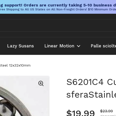
g support! Orders are currently taking 5-10 business d
ree Shipping to All US States on All Non-Freight Orders! $10 Minimum Ord
Lazy Susans
Linear Motion
Palle sciolt
 Steel 12x32x10mm
S6201C4 Cu
sferaStain
Prezzo no
$19.99
Prezzo 
$23.99