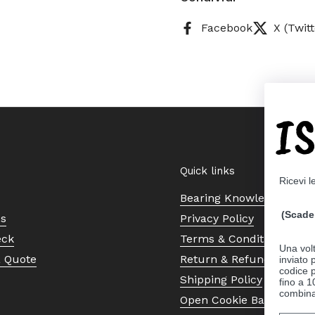
Facebook
X (Twitt
I
Quick links
Ricevi l
Bearing Knowledge Cent
(Scade 
Us
Privacy Policy
eck
Terms & Conditions
Una volt
a Quote
Return & Refund Policy
inviato
codice p
Shipping Policy
fino a 1
combinat
Open Cookie Banner