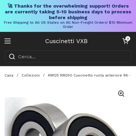
🚀 Thanks for the overwhelming support! Orders
are currently taking 5-10 business days to process
before shipping
Free Shipping to All US States on All Non-Freight Orders! $10 Minimum
Order
Vai al contenuto
Carrello aper
0
Cuscinetti VXB
Aprire il menu
Casa
/
Collezioni
/
RM125 RM250 Cuscinetto ruota anteriore 96-03