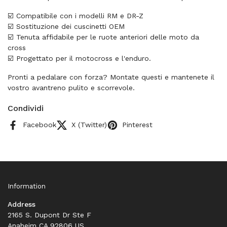
☑️ Compatibile con i modelli RM e DR-Z
☑️ Sostituzione dei cuscinetti OEM
☑️ Tenuta affidabile per le ruote anteriori delle moto da
cross
☑️ Progettato per il motocross e l'enduro.
Pronti a pedalare con forza? Montate questi e mantenete il
vostro avantreno pulito e scorrevole.
Condividi
Facebook
X (Twitter)
Pinterest
Information
Address
2165 S. Dupont Dr Ste F
Anaheim CA 92806 US