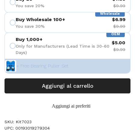
You save 20%
$9.99
Wholesale
Buy Wholesale 100+
$6.99
You save 30%
$9.99
OEM
Buy 1,000+
$5.00
Only for Manufacturers (Lead Time is 30-60
$9.99
Days)
+ Free Bearing Puller Set
Aggiungi al carrello
Aggiungi ai preferiti
SKU: Kit7023
UPC: 00193019279304