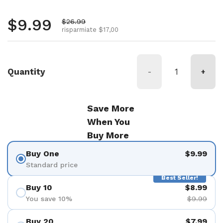
Prezzo normale
$9.99
Prezzo di vendita
$26.99
risparmiate $17,00
Quantity
-
+
Save More
When You
Buy More
Buy One
$9.99
Standard price
Best Seller!
Buy 10
$8.99
You save 10%
$9.99
Buy 20
$7.99