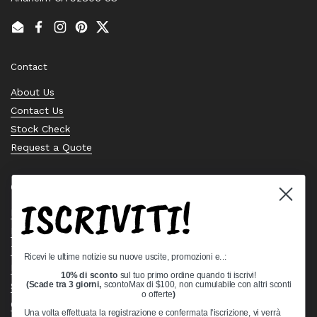
Email
Facebook
Instagram
Pinterest
Twitter
Contact
About Us
Contact Us
Stock Check
Request a Quote
Quick links
ISCRIVITI!
Bearing Knowledge Center
Privacy Policy
Terms & Conditions
Ricevi le ultime notizie su nuove uscite, promozioni e..:
Return & Refund Policy
10% di sconto
sul tuo primo ordine quando ti iscrivi!
Shipping Policy
(Scade tra 3 giorni,
scontoMax di $100, non cumulabile con altri sconti
o offerte
)
Open Cookie Banner
Una volta effettuata la registrazione e confermata l'iscrizione, vi verrà