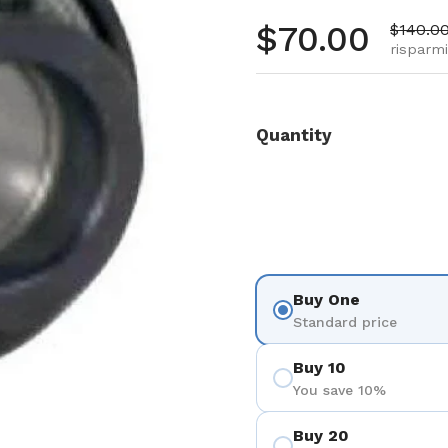
Prezzo no
$70.00
Prezzo 
$140.0
risparm
Quantity
Buy One
Standard price
Buy 10
You save 10%
Buy 20