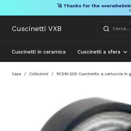
🚀 Thanks for the overwhelmin
F
Vai al contenuto
Cuscinetti VXB
Cuscinetti in ceramica
Cuscinetti a sfera
Casa
/
Collezioni
/
RCSM-20S Cuscinetto a cartuccia in g