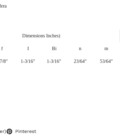
fera
Dimensions Inches)
f
I
Bi
n
m
7/8"
1-3/16"
1-3/16"
23/64"
53/64"
er)
Pinterest