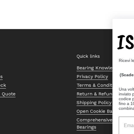
I
Quick links
Ricevi l
Bearing Knowledge Cent
(Scade 
Us
Privacy Policy
eck
Terms & Conditions
Una volt
a Quote
Return & Refund Policy
inviato
codice p
Shipping Policy
fino a 1
combinat
Open Cookie Banner
Comprehensive Guide to 
Bearings