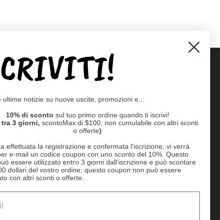
SCRIVITI!
Supported payment methods
e ultime notizie su nuove uscite, promozioni e..:
er
10% di sconto
sul tuo primo ordine quando ti iscrivi!
tra 3 giorni,
scontoMax di $100, non cumulabile con altri sconti
o offerte
)
a effettuata la registrazione e confermata l'iscrizione, vi verrà
 per e-mail un codice coupon con uno sconto del 10%. Questo
uò essere utilizzato entro 3 giorni dall'iscrizione e può scontare
00 dollari del vostro ordine; questo coupon non può essere
o con altri sconti o offerte.
Ball