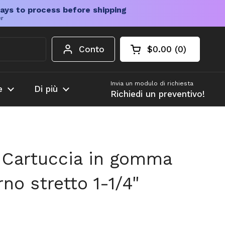
ays to process before shipping
er
Conto
$0.00
0
Carrello aperto
Totale del carrello
prodotti nel carrel
Invia un modulo di richiesta
e
Di più
Richiedi un preventivo!
Cartuccia in gomma
rno stretto 1-1/4"