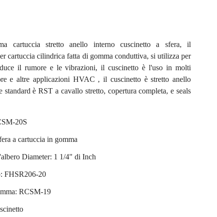
artuccia stretto anello interno cuscinetto a sfera, il
ner cartuccia cilindrica fatta di gomma conduttiva, si utilizza per
riduce il rumore e le vibrazioni, il cuscinetto è l'uso in molti
tore e altre applicazioni HVAC , il cuscinetto è stretto anello
e standard è RST a cavallo stretto, copertura completa, e seals
RCSM-20S
fera a cartuccia in gomma
'albero Diameter: 1 1/4" di Inch
o: FHSR206-20
 gomma: RCSM-19
scinetto