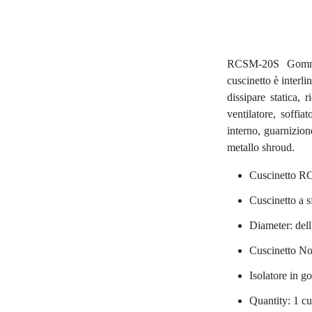
RCSM-20S Gomma c
cuscinetto è interli
dissipare statica, 
ventilatore, soffia
interno, guarnizion
metallo shroud.
Cuscinetto 
Cuscinetto a s
Diameter: dell
Cuscinetto N
Isolatore in
Quantity: 1 cu