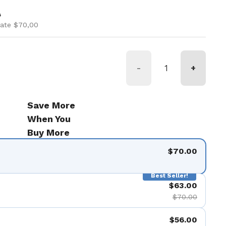
rmale
di vendita
0
iate $70,00
-
+
Save More
When You
Buy More
$70.00
Best Seller!
$63.00
$70.00
$56.00