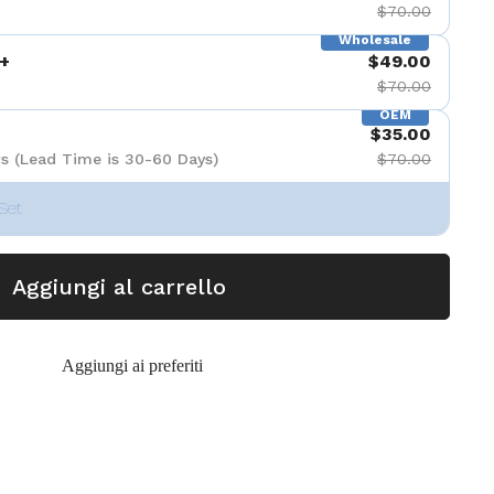
$70.00
Wholesale
+
$49.00
$70.00
OEM
$35.00
s (Lead Time is 30-60 Days)
$70.00
Set
Aggiungi al carrello
Aggiungi ai preferiti