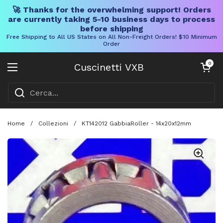
🚀 Thanks for the overwhelming support! Orders
are currently taking 5-10 business days to process
before shipping
Free Shipping to All US States on All Non-Freight Orders! $10 Minimum
Order
Vai al contenuto
Carrello aper
0
Cuscinetti VXB
Aprire il menu
Home
/
Collezioni
/
KT142012 GabbiaRoller - 14x20x12mm