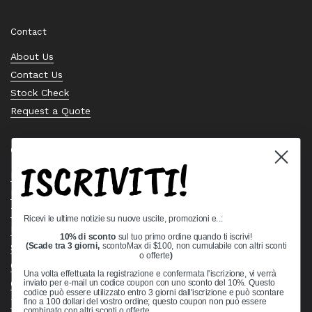
Contact
About Us
Contact Us
Stock Check
Request a Quote
Quick links
ISCRIVITI!
Bearing Knowledge Center
Privacy Policy
Terms & Conditions
Ricevi le ultime notizie su nuove uscite, promozioni e..:
Return & Refund Policy
10% di sconto
sul tuo primo ordine quando ti iscrivi!
Shipping Policy
(Scade tra 3 giorni,
scontoMax di $100, non cumulabile con altri sconti
o offerte
)
Open Cookie Banner
Una volta effettuata la registrazione e confermata l'iscrizione, vi verrà
Comprehensive Guide to Ball Bearings
inviato per e-mail un codice coupon con uno sconto del 10%. Questo
codice può essere utilizzato entro 3 giorni dall'iscrizione e può scontare
Track your Order
fino a 100 dollari del vostro ordine; questo coupon non può essere
combinato con altri sconti o offerte.