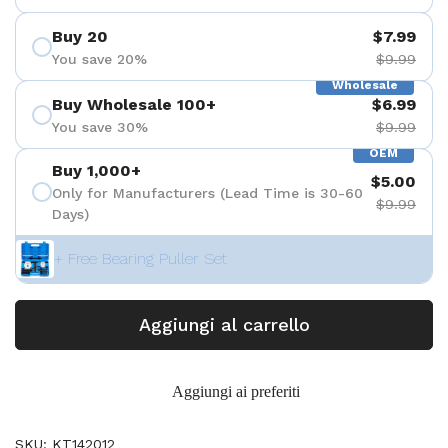
Buy 20
$7.99
You save 20%
$9.99
Wholesale
Buy Wholesale 100+
$6.99
You save 30%
$9.99
OEM
Buy 1,000+
$5.00
Only for Manufacturers (Lead Time is 30-60
$9.99
Days)
+ Free Bearing Puller Set
Aggiungi al carrello
Aggiungi ai preferiti
SKU: KT142012