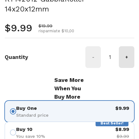
14x20x12mm
Prezzo normale
$9.99
Prezzo di vendita
$19.99
risparmiate $10,00
Quantity
-
+
Save More
When You
Buy More
Buy One
$9.99
Standard price
Best Seller!
Buy 10
$8.99
You save 10%
$9.99