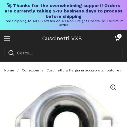
🚀 Thanks for the overwhelming support! Orders
are currently taking 5-10 business days to process
before shipping
Free Shipping to All US States on All Non-Freight Orders! $10 Minimum
Order
Vai al contenuto
Carrello aper
0
Cuscinetti VXB
Aprire il menu
Home
/
Collezioni
/
Cuscinetto a flangia in acciaio stampato resist