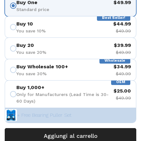
Buy One
$49.99
Standard price
Best Seller!
Buy 10
$44.99
You save 10%
$49.99
Buy 20
$39.99
You save 20%
$49.99
Wholesale
Buy Wholesale 100+
$34.99
You save 30%
$49.99
OEM
Buy 1,000+
$25.00
Only for Manufacturers (Lead Time is 30-
$49.99
60 Days)
+ Free Bearing Puller Set
Aggiungi al carrello