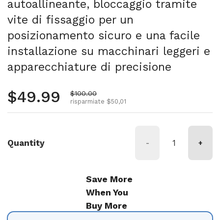
autoallineante, bloccaggio tramite
vite di fissaggio per un
posizionamento sicuro e una facile
installazione su macchinari leggeri e
apparecchiature di precisione
Prezzo normale
$49.99
Prezzo di vendita
$100.00
risparmiate $50,01
Quantity
-
+
Save More
When You
Buy More