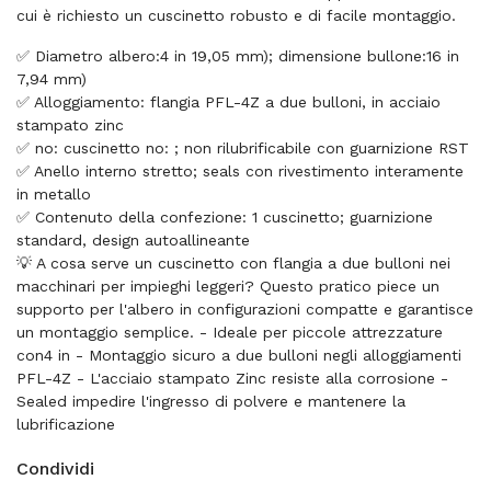
cui è richiesto un cuscinetto robusto e di facile montaggio.
✅ Diametro albero:4 in 19,05 mm); dimensione bullone:16 in
7,94 mm)
✅ Alloggiamento: flangia PFL-4Z a due bulloni, in acciaio
stampato zinc
✅ no: cuscinetto no: ; non rilubrificabile con guarnizione RST
✅ Anello interno stretto; seals con rivestimento interamente
in metallo
✅ Contenuto della confezione: 1 cuscinetto; guarnizione
standard, design autoallineante
💡 A cosa serve un cuscinetto con flangia a due bulloni nei
macchinari per impieghi leggeri? Questo pratico piece un
supporto per l'albero in configurazioni compatte e garantisce
un montaggio semplice. - Ideale per piccole attrezzature
con4 in - Montaggio sicuro a due bulloni negli alloggiamenti
PFL-4Z - L'acciaio stampato Zinc resiste alla corrosione -
Sealed impedire l'ingresso di polvere e mantenere la
lubrificazione
Condividi