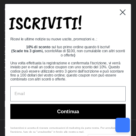
Quick links
ISCRIVITI!
Bearing Knowledge Center
Privacy Policy
Terms & Conditions
Ricevi le ultime notizie su nuove uscite, promozioni e..:
Return & Refund Policy
10% di sconto
sul tuo primo ordine quando ti iscrivi!
(Scade tra 3 giorni,
scontoMax di $100, non cumulabile con altri sconti
Shipping Policy
o offerte
)
Open Cookie Banner
Una volta effettuata la registrazione e confermata l'iscrizione, vi verrà
Comprehensive Guide to Ball Bearings
inviato per e-mail un codice coupon con uno sconto del 10%. Questo
codice può essere utilizzato entro 3 giorni dall'iscrizione e può scontare
Track your Order
fino a 100 dollari del vostro ordine; questo coupon non può essere
combinato con altri sconti o offerte.
Supported payment methods
Continua
Copyright © 2026
VXB Bearings
.
Iscrivendosi si accetta di ricevere comunicazioni di marketing da parte nostra. Per annullare
l'iscrizione, fare clic su "unsubscribe" in fondo alle nostre e-mail.