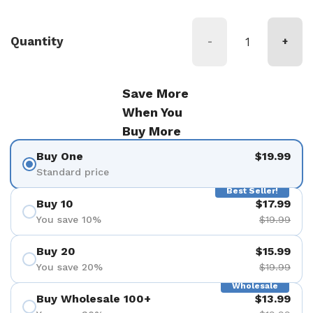
Quantity
-
+
Save More
When You
Buy More
Buy One
$19.99
Standard price
Best Seller!
Buy 10
$17.99
You save 10%
$19.99
Buy 20
$15.99
You save 20%
$19.99
Wholesale
Buy Wholesale 100+
$13.99