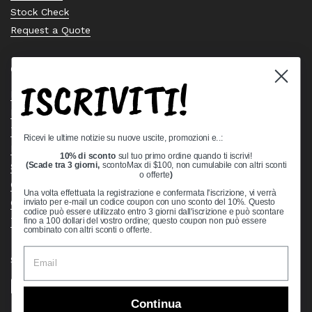
Stock Check
Request a Quote
Quick links
ISCRIVITI!
Bearing Knowledge Center
Privacy Policy
Terms & Conditions
Ricevi le ultime notizie su nuove uscite, promozioni e..:
Return & Refund Policy
10% di sconto
sul tuo primo ordine quando ti iscrivi!
(Scade tra 3 giorni,
scontoMax di $100, non cumulabile con altri sconti
Shipping Policy
o offerte
)
Open Cookie Banner
Una volta effettuata la registrazione e confermata l'iscrizione, vi verrà
Comprehensive Guide to Ball Bearings
inviato per e-mail un codice coupon con uno sconto del 10%. Questo
codice può essere utilizzato entro 3 giorni dall'iscrizione e può scontare
Track your Order
fino a 100 dollari del vostro ordine; questo coupon non può essere
combinato con altri sconti o offerte.
Supported payment methods
Continua