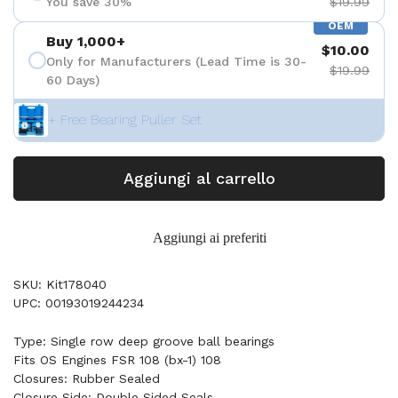
You save 30%
$19.99
OEM
Buy 1,000+
$10.00
Only for Manufacturers (Lead Time is 30-
$19.99
60 Days)
+ Free Bearing Puller Set
Aggiungi al carrello
Aggiungi ai preferiti
SKU: Kit178040
UPC: 00193019244234
Type: Single row deep groove ball bearings
Fits OS Engines FSR 108 (bx-1) 108
Closures: Rubber Sealed
Closure Side: Double Sided Seals