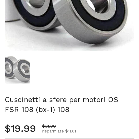
Mostra diapositiva 1
Cuscinetti a sfere per motori OS
FSR 108 (bx-1) 108
Prezzo normale
$19.99
Prezzo di vendita
$31.00
risparmiate $11,01