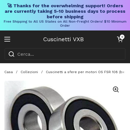
🚀 Thanks for the overwhelming support! Orders
are currently taking 5-10 business days to process
before shipping
Free Shipping to All US States on All Non-Freight Orders! $10 Minimum
Order
Vai al contenuto
Carrello aper
0
Cuscinetti VXB
Aprire il menu
Casa
/
Collezioni
/
Cuscinetti a sfere per motori OS FSR 108 (bx-1) 