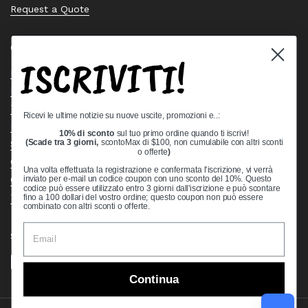
Request a Quote
Quick links
ISCRIVITI!
Bearing Knowledge Center
Privacy Policy
Terms & Conditions
Ricevi le ultime notizie su nuove uscite, promozioni e..:
Return & Refund Policy
10% di sconto
sul tuo primo ordine quando ti iscrivi!
Shipping Policy
(Scade tra 3 giorni,
scontoMax di $100, non cumulabile con altri sconti
o offerte
)
Open Cookie Banner
Una volta effettuata la registrazione e confermata l'iscrizione, vi verrà
Comprehensive Guide to Ball Bearings
inviato per e-mail un codice coupon con uno sconto del 10%. Questo
codice può essere utilizzato entro 3 giorni dall'iscrizione e può scontare
Track your Order
fino a 100 dollari del vostro ordine; questo coupon non può essere
combinato con altri sconti o offerte.
Supported payment methods
Continua