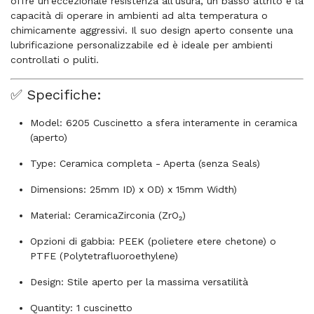
offre un'eccezionale resistenza all'usura, un basso attrito e la
capacità di operare in ambienti ad alta temperatura o
chimicamente aggressivi. Il suo design aperto consente una
lubrificazione personalizzabile ed è ideale per ambienti
controllati o puliti.
✅ Specifiche:
Model: 6205 Cuscinetto a sfera interamente in ceramica
(aperto)
Type: Ceramica completa - Aperta (senza Seals)
Dimensions: 25mm ID) x OD) x 15mm Width)
Material: CeramicaZirconia (ZrO₂)
Opzioni di gabbia: PEEK (polietere etere chetone) o
PTFE (Polytetrafluoroethylene)
Design: Stile aperto per la massima versatilità
Quantity: 1 cuscinetto