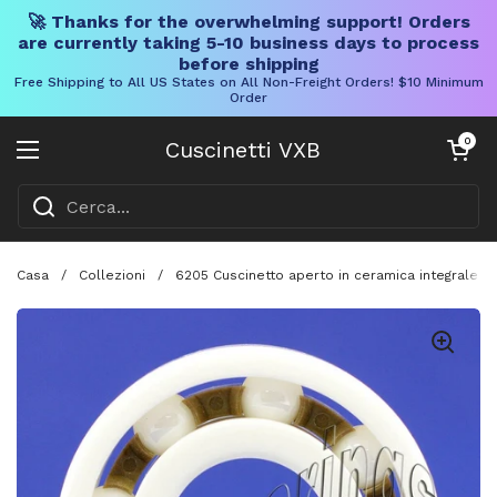
🚀 Thanks for the overwhelming support! Orders
are currently taking 5-10 business days to process
before shipping
Free Shipping to All US States on All Non-Freight Orders! $10 Minimum
Order
Vai al contenuto
Carrello aper
0
Cuscinetti VXB
Aprire il menu
Casa
/
Collezioni
/
6205 Cuscinetto aperto in ceramica integrale 