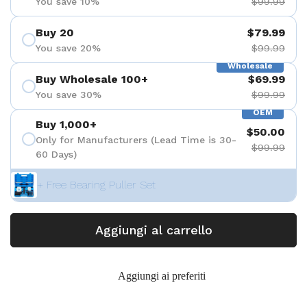
You save 10%
$99.99
Buy 20
$79.99
You save 20%
$99.99
Wholesale
Buy Wholesale 100+
$69.99
You save 30%
$99.99
OEM
Buy 1,000+
$50.00
Only for Manufacturers (Lead Time is 30-
$99.99
60 Days)
+ Free Bearing Puller Set
Aggiungi al carrello
Aggiungi ai preferiti