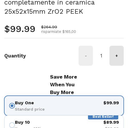
completamente in ceramica
25x52x15mm ZrO2 PEEK
Prezzo normale
$99.99
Prezzo di vendita
$264.99
risparmiate $165,00
Quantity
-
+
Save More
When You
Buy More
Buy One
$99.99
Standard price
Best Seller!
Buy 10
$89.99