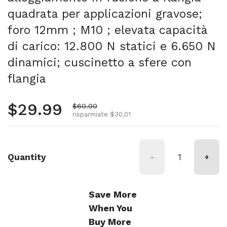
quadrata per applicazioni gravose;
foro 12mm ; M10 ; elevata capacità
di carico: 12.800 N statici e 6.650 N
dinamici; cuscinetto a sfere con
flangia
Prezzo normale
$29.99
Prezzo di vendita
$60.00
risparmiate $30,01
Quantity
-
+
Save More
When You
Buy More