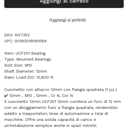
Aggiungi al carrello
Aggiungi ai preferiti
SKU: Kit7352
UPC: 00193019061589
Item: UCF201 Bearing
Type: Mounted Bearings
Bolt Size: M10
Shaft Diameter: 12mm
Basic Load (Cr): 12,800 N
Cuscinetto con attacco 12mm con flangia quadrata (1 pz.)
✔️ 12mm , M10 , 12mm , Cr N, Cor N
Il cuscinetto 12mm UCF201 12mm combina un foro di 12 mm
con un alloggiamento fuso a flangia quadrata, rendendolo
adatto a trasportatori, linee di automazione e telai di
macchine. Offre una solida capacità di carico e
un'installazione semplice anche in spazi ristretti.