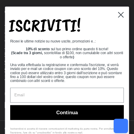
Quick links
ISCRIVITI!
Bearing Knowledge Center
Privacy Policy
Terms & Conditions
Ricevi le ultime notizie su nuove uscite, promozioni e..:
Return & Refund Policy
10% di sconto
sul tuo primo ordine quando ti iscrivi!
Shipping Policy
(Scade tra 3 giorni,
scontoMax di $100, non cumulabile con altri sconti
o offerte
)
Open Cookie Banner
Una volta effettuata la registrazione e confermata l'iscrizione, vi verrà
Comprehensive Guide to Ball Bearings
inviato per e-mail un codice coupon con uno sconto del 10%. Questo
codice può essere utilizzato entro 3 giorni dall'iscrizione e può scontare
Track your Order
fino a 100 dollari del vostro ordine; questo coupon non può essere
combinato con altri sconti o offerte.
Supported payment methods
Continua
Copyright © 2026
VXB Bearings
.
Iscrivendosi si accetta di ricevere comunicazioni di marketing da parte nostra. Per annullare
l'iscrizione, fare clic su "unsubscribe" in fondo alle nostre e-mail.