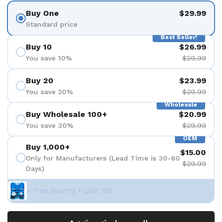
Buy One
$29.99
Standard price
Best Seller!
Buy 10
$26.99
You save 10%
$29.99
Buy 20
$23.99
You save 20%
$29.99
Wholesale
Buy Wholesale 100+
$20.99
You save 30%
$29.99
OEM
Buy 1,000+
$15.00
Only for Manufacturers (Lead Time is 30-60
$29.99
Days)
+ Free Bearing Puller Set