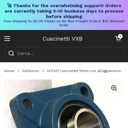
🚀 Thanks for the overwhelming support! Orders
are currently taking 5-10 business days to process
before shipping
Free Shipping to All US States on All Non-Freight Orders! $10 Minimum
Order
Vai al contenuto
Carrello aper
0
Cuscinetti VXB
Aprire il menu
Home
/
Collezioni
/
UCF201 Cuscinetto 12mm con alloggiamento fuso