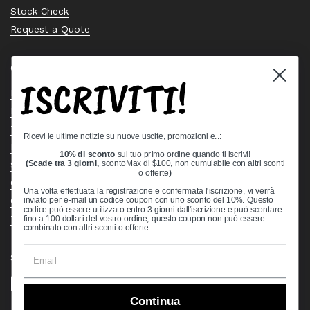
Stock Check
Request a Quote
Quick links
ISCRIVITI!
Bearing Knowledge Center
Privacy Policy
Terms & Conditions
Ricevi le ultime notizie su nuove uscite, promozioni e..:
Return & Refund Policy
10% di sconto
sul tuo primo ordine quando ti iscrivi!
Shipping Policy
(Scade tra 3 giorni,
scontoMax di $100, non cumulabile con altri sconti
o offerte
)
Open Cookie Banner
Una volta effettuata la registrazione e confermata l'iscrizione, vi verrà
Comprehensive Guide to Ball Bearings
inviato per e-mail un codice coupon con uno sconto del 10%. Questo
codice può essere utilizzato entro 3 giorni dall'iscrizione e può scontare
Track your Order
fino a 100 dollari del vostro ordine; questo coupon non può essere
combinato con altri sconti o offerte.
Supported payment methods
Continua