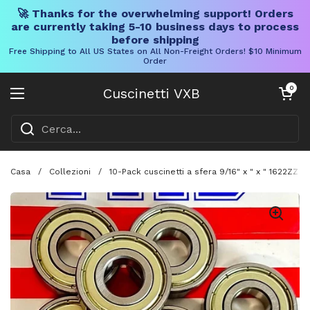
🚀 Thanks for the overwhelming support! Orders
are currently taking 5-10 business days to process
before shipping
Free Shipping to All US States on All Non-Freight Orders! $10 Minimum
Order
Vai al contenuto
Carrello aper
0
Cuscinetti VXB
Aprire il menu
Casa
/
Collezioni
/
10-Pack cuscinetti a sfera 9/16" x " x " 1622ZZ