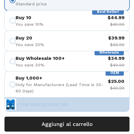
Standard price
Best Seller!
Buy 10
$44.99
You save 10%
$49.99
Buy 20
$39.99
You save 20%
$49.99
Wholesale
Buy Wholesale 100+
$34.99
You save 30%
$49.99
OEM
Buy 1,000+
$25.00
Only for Manufacturers (Lead Time is 30-
$49.99
60 Days)
+ Free Bearing Puller Set
Aggiungi al carrello