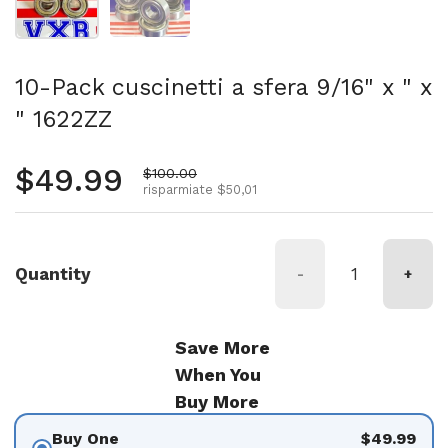
10-Pack cuscinetti a sfera 9/16" x " x
" 1622ZZ
Prezzo normale
$49.99
Prezzo di vendita
$100.00
risparmiate $50,01
Quantity
-
+
Save More
When You
Buy More
Buy One
$49.99