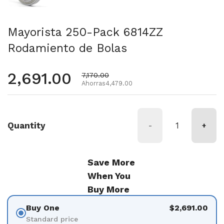
Mayorista 250-Pack 6814ZZ
Rodamiento de Bolas
Precio habitual
2,691.00
Precio de oferta
7,170.00
Ahorras4,479.00
Quantity
-
+
Save More
When You
Buy More
Buy One
$2,691.00
Standard price