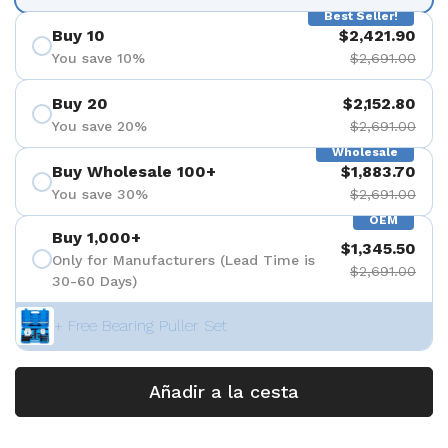
Best Seller!
Buy 10
$2,421.90
You save 10%
$2,691.00
Buy 20
$2,152.80
You save 20%
$2,691.00
Wholesale
Buy Wholesale 100+
$1,883.70
You save 30%
$2,691.00
OEM
Buy 1,000+
$1,345.50
Only for Manufacturers (Lead Time is
$2,691.00
30-60 Days)
+ Free Bearing Puller Set
Añadir a la cesta