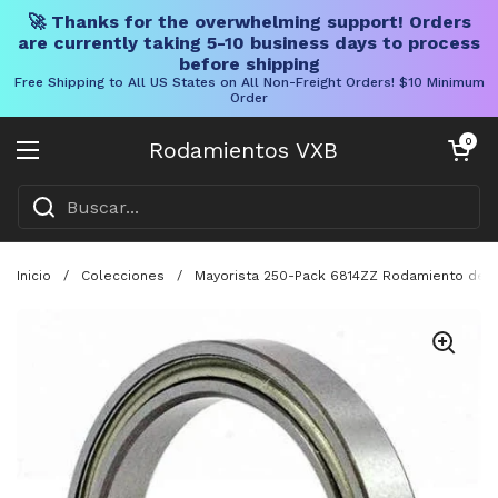
🚀 Thanks for the overwhelming support! Orders
are currently taking 5-10 business days to process
before shipping
Free Shipping to All US States on All Non-Freight Orders! $10 Minimum
Order
Ir al contenido
Carrito abier
0
Rodamientos VXB
Abrir menú
Inicio
/
Colecciones
/
Mayorista 250-Pack 6814ZZ Rodamiento de 