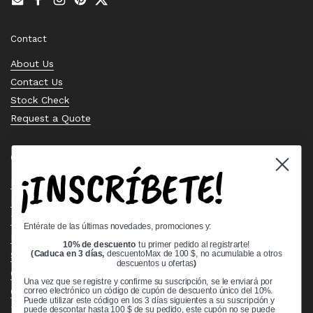
Email
Facebook
Instagram
Pinterest
Twitter
Contact
About Us
Contact Us
Stock Check
Request a Quote
Quick links
¡INSCRÍBETE!
Bearing Knowledge Center
Privacy Policy
Terms & Conditions
Entérate de las últimas novedades, promociones y:
Return & Refund Policy
10% de descuento
tu primer pedido al registrarte!
Shipping Policy
(Caduca en 3 días,
descuentoMax de 100 $, no acumulable a otros
descuentos u ofertas
)
Open Cookie Banner
Una vez que se registre y confirme su suscripción, se le enviará por
Comprehensive Guide to Ball Bearings
correo electrónico un código de cupón de descuento único del 10%.
Puede utilizar este código en los 3 días siguientes a su suscripción y
Track your Order
puede descontar hasta 100 $ de su pedido, este cupón no se puede