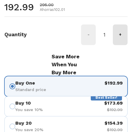
Precio habitual
192.99
Precio de oferta
295.00
Ahorras102.01
Quantity
-
+
Save More
When You
Buy More
Buy One
$192.99
Standard price
Best Seller!
Buy 10
$173.69
You save 10%
$192.99
Buy 20
$154.39
You save 20%
$192.99