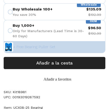
Wholesale
Buy Wholesale 100+
$135.09
You save 30%
$192.99
OEM
Buy 1,000+
$96.50
Only for Manufacturers (Lead Time is 30-
$192.99
60 Days)
+ Free Bearing Puller Set
Añadir a la cesta
Añadir a favoritos
SKU: Kit18981
UPC: 00193019267592
Item: UCX08-25 Bearing