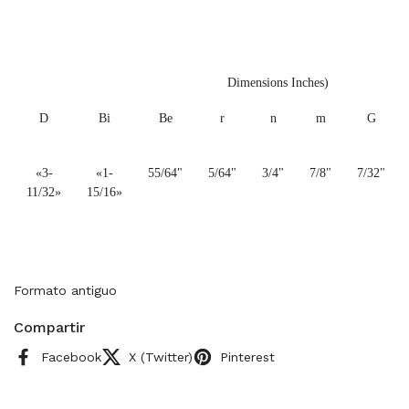
Dimensions Inches)
D
Bi
Be
r
n
m
G
«3-
«1-
55/64"
5/64"
3/4"
7/8"
7/32"
11/32»
15/16»
Formato antiguo
Compartir
Facebook
X (Twitter)
Pinterest