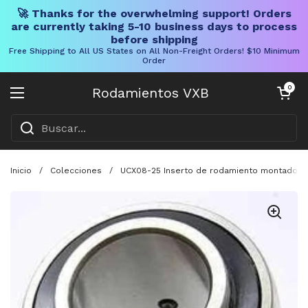
🚀 Thanks for the overwhelming support! Orders
are currently taking 5-10 business days to process
before shipping
Free Shipping to All US States on All Non-Freight Orders! $10 Minimum
Order
Ir al contenido
Carrito abier
0
Rodamientos VXB
Abrir menú
Inicio
/
Colecciones
/
UCX08-25 Inserto de rodamiento montado de 