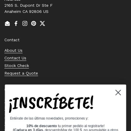
2165 S. Dupont Dr Ste F
Anaheim CA 92806 US
Email
Facebook
Instagram
Pinterest
Twitter
Contact
About Us
Contact Us
Stock Check
Request a Quote
Quick links
¡INSCRÍBETE!
Bearing Knowledge Center
Privacy Policy
Terms & Conditions
Entérate de las últimas novedades, promociones y:
Return & Refund Policy
10% de descuento
tu primer pedido al registrarte!
Shipping Policy
(Caduca en 3 días,
descuentoMax de 100 $, no acumulable a otros