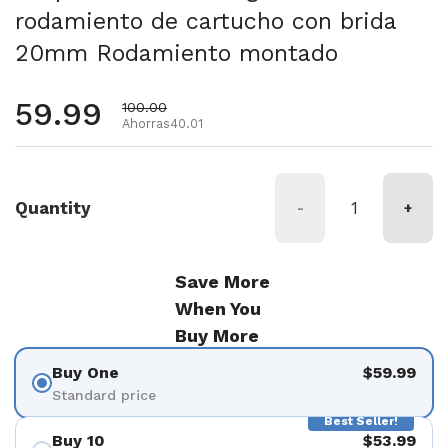
rodamiento de cartucho con brida
20mm Rodamiento montado
Precio habitual
59.99
Precio de oferta
100.00
Ahorras40.01
Quantity
-
+
Save More
When You
Buy More
Buy One
$59.99
Standard price
Best Seller!
Buy 10
$53.99