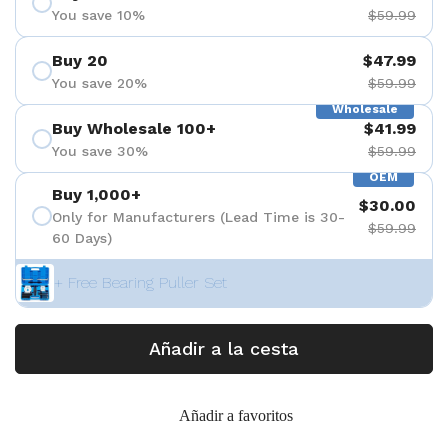
You save 10%
$59.99
Buy 20
$47.99
You save 20%
$59.99
Wholesale
Buy Wholesale 100+
$41.99
You save 30%
$59.99
OEM
Buy 1,000+
$30.00
Only for Manufacturers (Lead Time is 30-
$59.99
60 Days)
+ Free Bearing Puller Set
Añadir a la cesta
Añadir a favoritos