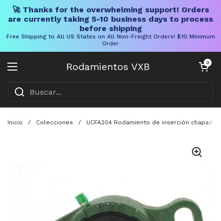
🚀 Thanks for the overwhelming support! Orders
are currently taking 5-10 business days to process
before shipping
Free Shipping to All US States on All Non-Freight Orders! $10 Minimum
Order
Ir al contenido
Carrito abier
0
Rodamientos VXB
Abrir menú
Inicio
/
Colecciones
/
UCFA204 Rodamiento de inserción chapado e