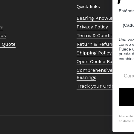
Quick links
Entérat
Bearing Knowledge Cent
(Cadu
Us
Privacy Policy
eck
Terms & Conditions
Una vez 
a Quote
Return & Refund Policy
correo 
Puede ut
Shipping Policy
puede d
combina
Open Cookie Banner
Comprehensive Guide to 
Bearings
Track your Order
Al suscribi
en darse de