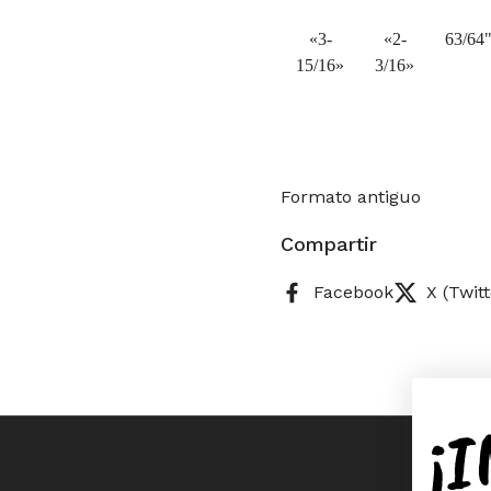
«3-
«2-
63/64
15/16»
3/16»
Formato antiguo
Compartir
Facebook
X (Twitt
¡