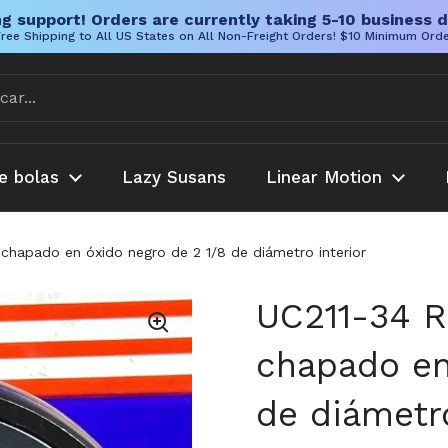
g support! Orders are currently taking 5-10 business d
ree Shipping to All US States on All Non-Freight Orders! $10 Minimum Ord
e bolas
Lazy Susans
Linear Motion
chapado en óxido negro de 2 1/8 de diámetro interior
UC211-34 R
chapado en
de diámetro