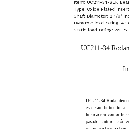
Item: UC211-34-BLK Bea
Type: Oxide Plated Insert
Shaft Diameter: 2 1/8" in
Dynamic load rating: 43
Static load rating: 26022
UC211-34 Rodami
In
UC211-34 Rodamiento d
es de anillo interior a
lubricación con orificio
pasador anti-rotación e
nylon parcheado clase 3A