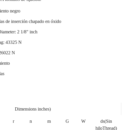
ento negro
as de inserción chapado en óxido
Diameter: 2 1/8" inch
ng: 43325 N
: 26022 N
iento
las
Dimensions inches)
r
n
m
G
W
ds(Sin
hiloThread)