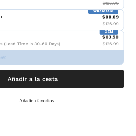
$126.99
Wholesale
+
$88.89
$126.99
OEM
$63.50
s (Lead Time is 30-60 Days)
$126.99
Set
Añadir a la cesta
Añadir a favoritos