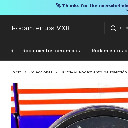
🚀 Thanks for the overwhelmin
F
Ir al contenido
Rodamientos VXB
Rodamientos cerámicos
Rodamientos d
Inicio
/
Colecciones
/
UC211-34 Rodamiento de inserción 