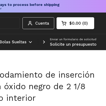
ays to process before shipping
er
Cuenta
$0.00
0
Carrito abierto
Total de la cesta:
productos en su c
Enviar un formulario de solicitud
Bolas Sueltas
Más
Solicite un presupuesto
odamiento de inserción
 óxido negro de 2 1/8
 interior