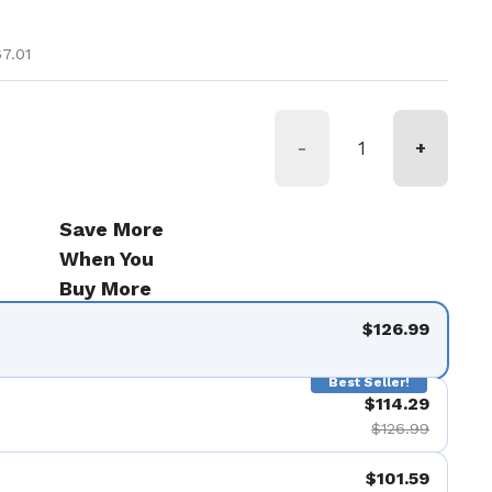
tual
e oferta
7.01
-
+
Save More
When You
Buy More
$126.99
Best Seller!
$114.29
$126.99
$101.59