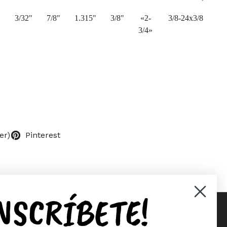
"
3/32"
7/8"
1.315"
3/8"
«2-
3/8-24x3/8
3/4»
er)
Pinterest
INSCRÍBETE!