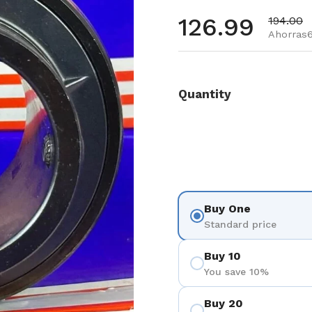
Precio habi
126.99
Precio d
194.00
Ahorras6
Quantity
Buy One
Standard price
Buy 10
You save 10%
Buy 20