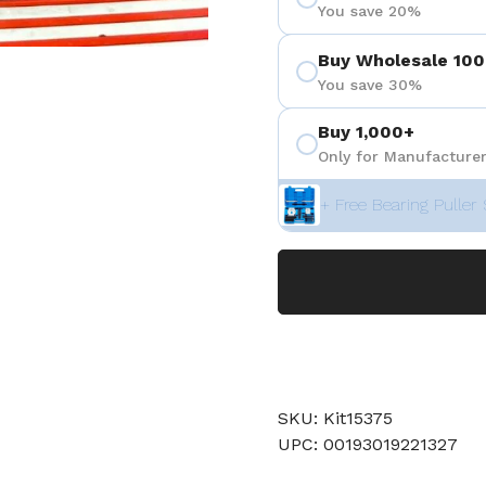
You save 20%
Buy Wholesale 100
positiva 4
You save 30%
Buy 1,000+
Only for Manufacturer
+ Free Bearing Puller 
SKU: Kit15375
UPC: 00193019221327