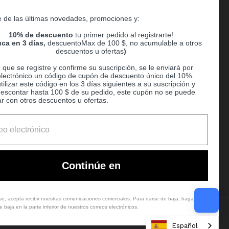
Supported payment methods
e de las últimas novedades, promociones y:
er
10% de descuento
tu primer pedido al registrarte!
ca en 3 días,
descuentoMax de 100 $, no acumulable a otros
descuentos u ofertas
)
que se registre y confirme su suscripción, se le enviará por
electrónico un código de cupón de descuento único del 10%.
ilizar este código en los 3 días siguientes a su suscripción y
escontar hasta 100 $ de su pedido, este cupón no se puede
r con otros descuentos u ofertas.
Ball
Continúe en
rse, acepta recibir nuestras comunicaciones comerciales. Para darse de baja, haga clic
 baja en la parte inferior de nuestros correos electrónicos.
Country/region
(USD $)
Español