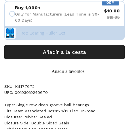
OEM
Buy 1,000+
$10.00
Only for Manufacturers (Lead Time is 30-
$19.99
60 Days)
+ Free Bearing Puller Set
Añadir a la cesta
Añadir a favoritos
SKU: Kit177672
UPC: 00193019240670
Type: Single row deep groove ball bearings
Fits Team Associated Rc12r5 1/12 Elec On-road
Closures: Rubber Sealed
Closure Side: Double Sided Seals