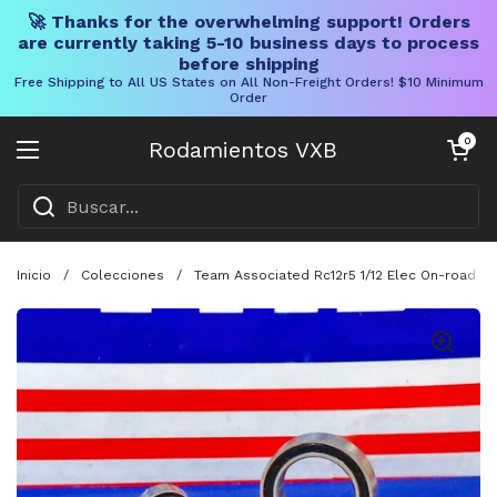
🚀 Thanks for the overwhelming support! Orders
are currently taking 5-10 business days to process
before shipping
Free Shipping to All US States on All Non-Freight Orders! $10 Minimum
Order
Ir al contenido
Carrito abier
0
Rodamientos VXB
Abrir menú
Inicio
/
Colecciones
/
Team Associated Rc12r5 1/12 Elec On-road J