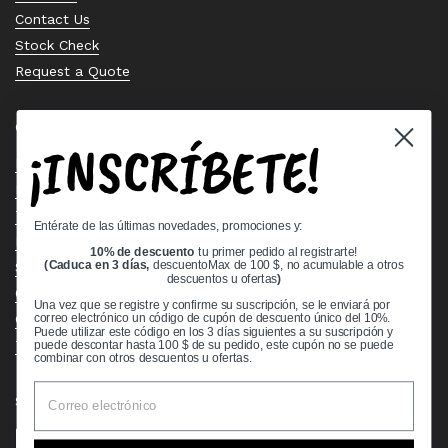
Contact Us
Stock Check
Request a Quote
Quick links
¡INSCRÍBETE!
Bearing Knowledge Center
Privacy Policy
Terms & Conditions
Entérate de las últimas novedades, promociones y:
Return & Refund Policy
10% de descuento
tu primer pedido al registrarte!
Shipping Policy
(Caduca en 3 días,
descuentoMax de 100 $, no acumulable a otros
descuentos u ofertas
)
Open Cookie Banner
Una vez que se registre y confirme su suscripción, se le enviará por
Comprehensive Guide to Ball Bearings
correo electrónico un código de cupón de descuento único del 10%.
Puede utilizar este código en los 3 días siguientes a su suscripción y
Track your Order
puede descontar hasta 100 $ de su pedido, este cupón no se puede
combinar con otros descuentos u ofertas.
Supported payment methods