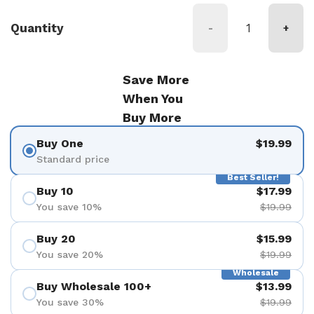
Quantity
-
+
Save More
When You
Buy More
Buy One
$19.99
Standard price
Best Seller!
Buy 10
$17.99
You save 10%
$19.99
Buy 20
$15.99
You save 20%
$19.99
Wholesale
Buy Wholesale 100+
$13.99
You save 30%
$19.99