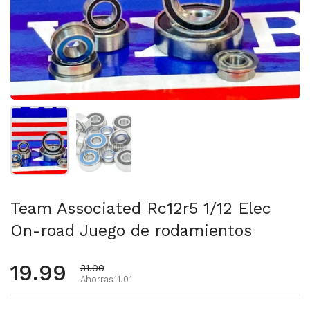
Mostrar diapositiva 1
Mostrar diapositiva 2
Team Associated Rc12r5 1/12 Elec
On-road Juego de rodamientos
Precio habitual
19.99
Precio de oferta
31.00
Ahorras11.01