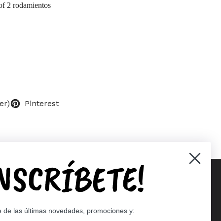
 of 2 rodamientos
er)
Pinterest
INSCRÍBETE!
Supported payment methods
e de las últimas novedades, promociones y: