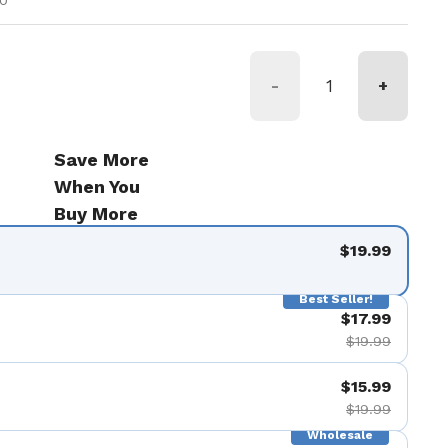
00
-
+
Save More
When You
Buy More
$19.99
Best Seller!
$17.99
$19.99
$15.99
$19.99
Wholesale