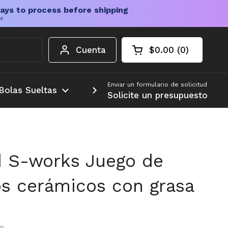
ays to process before shipping
er
Cuenta
$0.00
0
Carrito abierto
Total de la cesta:
productos en su c
Enviar un formulario de solicitud
Bolas Sueltas
Más
Solicite un presupuesto
d S-works Juego de
s cerámicos con grasa
tual
oferta