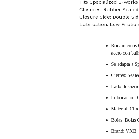
Fits Specialized S-works
Closures: Rubber Sealed
Closure Side: Double Sid
Lubrication: Low Frictio
Rodamientos C
acero con ball
Se adapta a Sp
Cierres: Seal
Lado de cierre
Lubricación: G
Material: Chro
Bolas: Bolas C
Brand: VXB