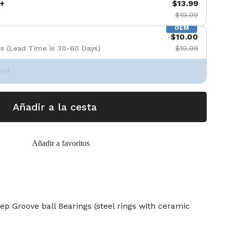
+
$13.99
$19.99
OEM
$10.00
s (Lead Time is 30-60 Days)
$19.99
Set
Añadir a la cesta
Añadir a favoritos
p Groove ball Bearings (steel rings with ceramic