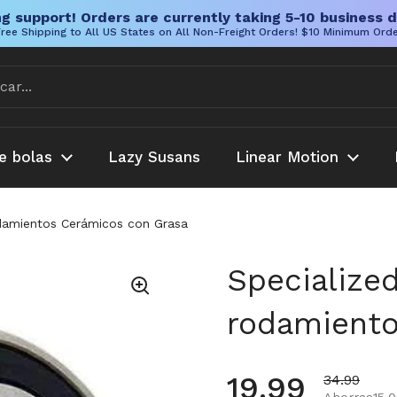
g support! Orders are currently taking 5-10 business d
ree Shipping to All US States on All Non-Freight Orders! $10 Minimum Ord
e bolas
Lazy Susans
Linear Motion
damientos Cerámicos con Grasa
Specialize
rodamiento
Precio habi
19.99
Precio de 
34.99