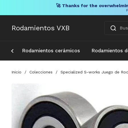
🚀 Thanks for the overwhelmin
F
Ir al contenido
Rodamientos VXB
Rodamientos cerámicos
Rodamientos d
Inicio
/
Colecciones
/
Specialized S-works Juego de Ro