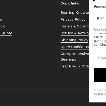
Quick links
Entérat
Bearing Knowledge Cent
(Cadu
Us
Privacy Policy
eck
Terms & Conditions
Una vez 
a Quote
Return & Refund Policy
correo 
Puede ut
Shipping Policy
puede d
combina
Open Cookie Banner
Comprehensive Guide to 
Bearings
Track your Order
Al suscribi
en darse de