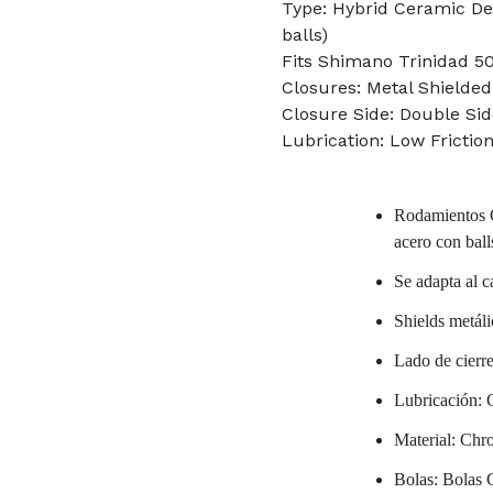
Type: Hybrid Ceramic Dee
balls)
Fits Shimano Trinidad 50
Closures: Metal Shielded
Closure Side: Double Sid
Lubrication: Low Frictio
Rodamientos C
acero con ball
Se adapta al 
Shields metál
Lado de cierre
Lubricación: G
Material: Chro
Bolas: Bolas C