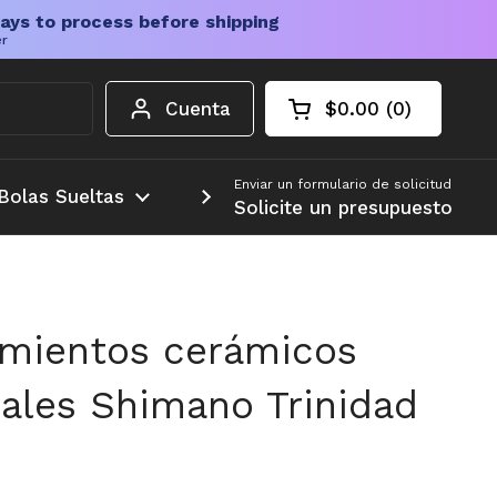
ays to process before shipping
er
Cuenta
$0.00
0
Carrito abierto
Total de la cesta:
productos en su c
Enviar un formulario de solicitud
Bolas Sueltas
Más
Solicite un presupuesto
amientos cerámicos
ales Shimano Trinidad