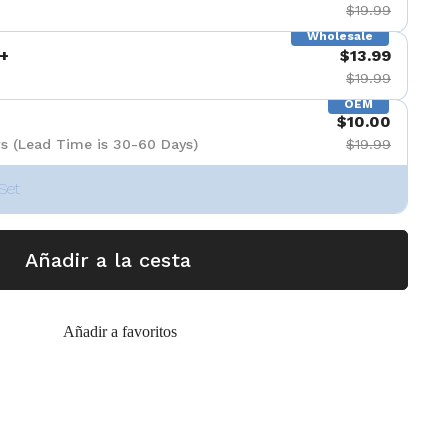
$19.99
Wholesale
+
$13.99
$19.99
OEM
$10.00
s (Lead Time is 30-60 Days)
$19.99
Set
Añadir a la cesta
Añadir a favoritos