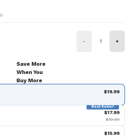
tual
oferta
00
-
+
Save More
When You
Buy More
$19.99
Best Seller!
$17.99
$19.99
$15.99