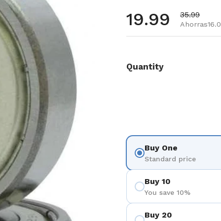
Precio habi
19.99
Precio de 
35.99
Ahorras16.
Quantity
Buy One
Standard price
Buy 10
You save 10%
Buy 20