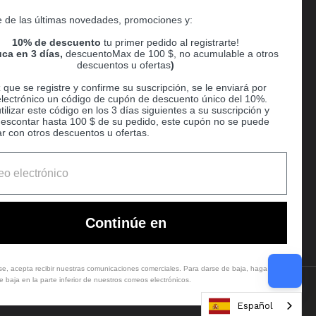
Supported payment methods
e de las últimas novedades, promociones y:
er
10% de descuento
tu primer pedido al registrarte!
ca en 3 días,
descuentoMax de 100 $, no acumulable a otros
descuentos u ofertas
)
que se registre y confirme su suscripción, se le enviará por
electrónico un código de cupón de descuento único del 10%.
ilizar este código en los 3 días siguientes a su suscripción y
escontar hasta 100 $ de su pedido, este cupón no se puede
r con otros descuentos u ofertas.
Ball
Continúe en
rse, acepta recibir nuestras comunicaciones comerciales. Para darse de baja, haga clic
 baja en la parte inferior de nuestros correos electrónicos.
Country/region
(USD $)
Español