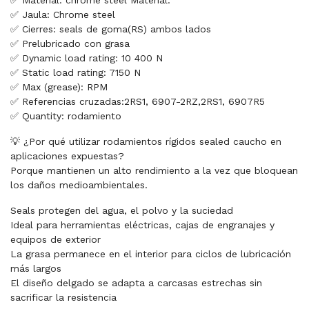
✅ Material: chrome steel Material:
✅ Jaula: Chrome steel
✅ Cierres: seals de goma(RS) ambos lados
✅ Prelubricado con grasa
✅ Dynamic load rating: 10 400 N
✅ Static load rating: 7150 N
✅ Max (grease): RPM
✅ Referencias cruzadas:2RS1, 6907-2RZ,2RS1, 6907R5
✅ Quantity: rodamiento
💡 ¿Por qué utilizar rodamientos rígidos sealed caucho en
aplicaciones expuestas?
Porque mantienen un alto rendimiento a la vez que bloquean
los daños medioambientales.
Seals protegen del agua, el polvo y la suciedad
Ideal para herramientas eléctricas, cajas de engranajes y
equipos de exterior
La grasa permanece en el interior para ciclos de lubricación
más largos
El diseño delgado se adapta a carcasas estrechas sin
sacrificar la resistencia