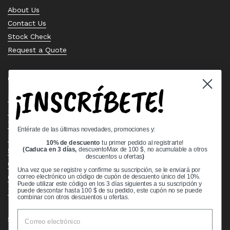
About Us
Contact Us
Stock Check
Request a Quote
Quick links
¡INSCRÍBETE!
Bearing Knowledge Center
Privacy Policy
Terms & Conditions
Entérate de las últimas novedades, promociones y:
Return & Refund Policy
10% de descuento
tu primer pedido al registrarte!
Shipping Policy
(Caduca en 3 días,
descuentoMax de 100 $, no acumulable a otros
descuentos u ofertas
)
Open Cookie Banner
Una vez que se registre y confirme su suscripción, se le enviará por
Comprehensive Guide to Ball Bearings
correo electrónico un código de cupón de descuento único del 10%.
Puede utilizar este código en los 3 días siguientes a su suscripción y
Track your Order
puede descontar hasta 100 $ de su pedido, este cupón no se puede
combinar con otros descuentos u ofertas.
Supported payment methods